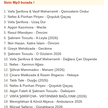
Sizin Mp3 burada !
Vəfa Şərifova & Vasif Məhərrəmli - Qəmzələrin Oxdur
Nəfəs & Pünhan Piriyev - Qoşulub Qaçaq
Vəfa Şərifova - Uzaq Dur
Aygün Kazımova - Məclis
Rəsul Əfəndiyev - Ömrüm
Şəbnəm Tovuzlu - A Leyla (2026)
İlkin Hasan, Xatirə İslam - Ömrüm
Üzeyir Mehdizadə - Gecikmə
Şəbnəm Tovuzlu - O Gözlərin 2026
Vəfa Şərifova & Vasif Məhərrəmli - Dağlara Çən Düşəndə
Nəfəs - Xanımın Ağası
Şöhrət Məmmədov - Mənəm (2026)
Çinarə Məlikzadə & Rasim Əsgərov - Hekayə
Talıb Tale - Duyğu (2026)
Nəfəs & Punhan Piriyev - Qoşulub Qaçaq
Aqşin Fateh & Şəbnəm Tovuzlu - Dəlisiyəm
VƏFA ŞƏRİFOVA - VƏTƏNİMƏ BAĞLIYAM (2026)
Memişhkhan & Könül Aliyeva - Ambulance 2026
Mürsəl Səfərov - Günahkarıq 2026