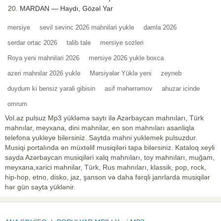
MARDAN — Haydı, Gözəl Yar
mersiye
sevil sevinc 2026 mahnilari yukle
damla 2026
serdar ortac 2026
talib tale
mersiye sozleri
Roya yeni mahnilari 2026
mersiye 2026 yukle boxca
azeri mahnilar 2026 yukle
Mərsiyələr Yüklə yeni
zeyneb
duydum ki bensiz yarali gibisin
asif məhərrəmov
ahuzar icinde
omrum
Vol.az pulsuz Mp3 yükləmə saytı ilə Azərbaycan mahnıları, Türk
mahnılar, meyxana, dini mahnilar, en son mahnıları asanliqla
telefona yukleye bilersiniz. Saytda mahni yuklemek pulsuzdur.
Musiqi portalında ən müxtəlif musiqiləri tapa bilərsiniz. Kataloq xeyli
sayda Azərbaycan musiqiləri xalq mahnıları, toy mahnıları, muğam,
meyxana,xarici mahnilar, Türk, Rus mahnıları, klassik, pop, rock,
hip-hop, etno, disko, jaz, şanson və daha fərqli janrlarda musiqilər
hər gün sayta yüklənir.