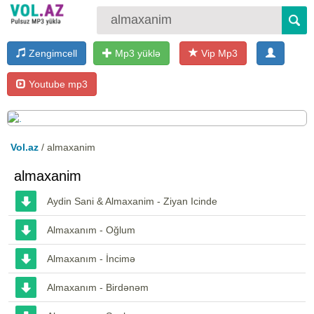
Zengimcell
Mp3 yüklə
Vip Mp3
Youtube mp3
Vol.az
/ almaxanim
almaxanim
Aydin Sani & Almaxanim - Ziyan Icinde
Almaxanım - Oğlum
Almaxanım - İncimə
Almaxanım - Birdənəm