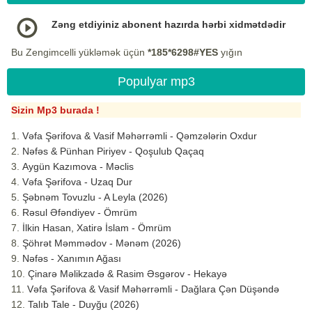
Zəng etdiyiniz abonent hazırda hərbi xidmətdədir
Bu Zengimcelli yükləmək üçün
*185*6298#YES
yığın
Populyar mp3
Sizin Mp3 burada !
Vəfa Şərifova & Vasif Məhərrəmli - Qəmzələrin Oxdur
Nəfəs & Pünhan Piriyev - Qoşulub Qaçaq
Aygün Kazımova - Məclis
Vəfa Şərifova - Uzaq Dur
Şəbnəm Tovuzlu - A Leyla (2026)
Rəsul Əfəndiyev - Ömrüm
İlkin Hasan, Xatirə İslam - Ömrüm
Şöhrət Məmmədov - Mənəm (2026)
Nəfəs - Xanımın Ağası
Çinarə Məlikzadə & Rasim Əsgərov - Hekayə
Vəfa Şərifova & Vasif Məhərrəmli - Dağlara Çən Düşəndə
Talıb Tale - Duyğu (2026)