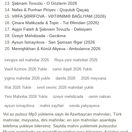
Şəbnəm Tovuzlu - O Gözlərin 2026
Nəfəs & Punhan Piriyev - Qoşulub Qaçaq
VƏFA ŞƏRİFOVA - VƏTƏNİMƏ BAĞLIYAM (2026)
Çinarə Məlikzade & Topic - Tut Əlimdən (2026)
Aqşin Fateh & Şəbnəm Tovuzlu - Dəlisiyəm
Üzeyir Mehdizadə - Gecikmə
Aysun İsmayılova - Sən Şamsan Əgər (2026
Memişhkhan & Könül Aliyeva - Ambulance 2026
sevgiye aid mahnilar 2026
Roya yeni mahnilari 2026
Vasif Azimov 2026 Yukle
samir ilqarli 2026 Yukle
yigma mahnilar 2026 yukle
damla 2026
2026 meyxana
Ifrat 2026 Yukle
sevil sevinc 2026 mahnilari yukle
Yeni Mahnilar 2026 Yukle
üzeyir mehdizadə
ramin nabran
aysun ismayilova
mahni saytlari
sevda yahyayeva
Vol.az pulsuz Mp3 yükləmə saytı ilə Azərbaycan mahnıları, Türk
mahnılar, meyxana, dini mahnilar, en son mahnıları asanliqla
telefona yukleye bilersiniz. Saytda mahni yuklemek pulsuzdur.
Musiqi portalında ən müxtəlif musiqiləri tapa bilərsiniz. Kataloq xeyli