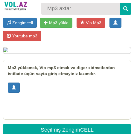
Zengimcell
Mp3 yüklə
Vip Mp3
Youtube mp3
Mp3 yükləmək, Vip mp3 etmək və digər xidmətlərdən
istifade üçün sayta giriş etməyiniz lazımdır.
Seçilmiş ZengimCELL