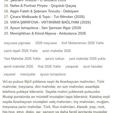
Nəfəs & Punhan Piriyev - Qoşulub Qaçaq
Aqşin Fateh & Şəbnəm Tovuzlu - Dəlisiyəm
Çinarə Məlikzade & Topic - Tut Əlimdən (2026)
VƏFA ŞƏRİFOVA - VƏTƏNİMƏ BAĞLIYAM (2026)
Aysun İsmayılova - Sən Şamsan Əgər (2026
Memişhkhan & Könül Aliyeva - Ambulance 2026
meyxana yigmalar
2026 meyxana
Asif Meherremov 2026 Yukle
samir ilqarli 2026 Yukle
azeri mahnilar 2026
Yeni Mahnilar 2026 Yukle
perviz turkan
yeni mahnilar 2026 yukle
qemli mahnilar 2026
Ifrat 2026 Yukle
yarqunat
oyun havaları
xeyanet
mərsiyələr
aysun ismayilova
Vol.az pulsuz Mp3 yükləmə saytı ilə Azərbaycan mahnıları, Türk
mahnılar, meyxana, dini mahnilar, en son mahnıları asanliqla
telefona yukleye bilersiniz. Saytda mahni yuklemek pulsuzdur.
Musiqi portalında ən müxtəlif musiqiləri tapa bilərsiniz. Kataloq xeyli
sayda Azərbaycan musiqiləri xalq mahnıları, toy mahnıları, muğam,
meyxana,xarici mahnilar, Türk, Rus mahnıları, klassik, pop, rock,
hip-hop, etno, disko, jaz, şanson və daha fərqli janrlarda musiqilər