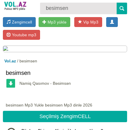
Zengimcell
Mp3 yüklə
Vip Mp3
Youtube mp3
Vol.az
/ besimsen
besimsen
Namiq Qasımov - Bəsimsən
besimsen Mp3 Yukle besimsen Mp3 dinle 2026
Seçilmiş ZengimCELL