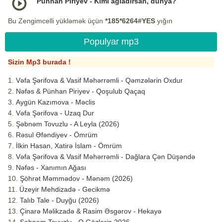
Pünhan Piriyev - Kimi ağladırsan, dünya?
Bu Zengimcelli yükləmək üçün
*185*6264#YES
yığın
Populyar mp3
Sizin Mp3 burada !
Vəfa Şərifova & Vasif Məhərrəmli - Qəmzələrin Oxdur
Nəfəs & Pünhan Piriyev - Qoşulub Qaçaq
Aygün Kazımova - Məclis
Vəfa Şərifova - Uzaq Dur
Şəbnəm Tovuzlu - A Leyla (2026)
Rəsul Əfəndiyev - Ömrüm
İlkin Hasan, Xatirə İslam - Ömrüm
Vəfa Şərifova & Vasif Məhərrəmli - Dağlara Çən Düşəndə
Nəfəs - Xanımın Ağası
Şöhrət Məmmədov - Mənəm (2026)
Üzeyir Mehdizadə - Gecikmə
Talıb Tale - Duyğu (2026)
Çinarə Məlikzadə & Rasim Əsgərov - Hekayə
Şəbnəm Tovuzlu - O Gözlərin 2026