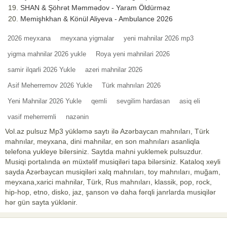
SHAN & Şöhrət Məmmədov - Yaram Öldürməz
Memişhkhan & Könül Aliyeva - Ambulance 2026
2026 meyxana
meyxana yigmalar
yeni mahnilar 2026 mp3
yigma mahnilar 2026 yukle
Roya yeni mahnilari 2026
samir ilqarli 2026 Yukle
azeri mahnilar 2026
Asif Meherremov 2026 Yukle
Türk mahnıları 2026
Yeni Mahnilar 2026 Yukle
qemli
sevgilim hardasan
asiq eli
vasif meherremli
nazənin
Vol.az pulsuz Mp3 yükləmə saytı ilə Azərbaycan mahnıları, Türk
mahnılar, meyxana, dini mahnilar, en son mahnıları asanliqla
telefona yukleye bilersiniz. Saytda mahni yuklemek pulsuzdur.
Musiqi portalında ən müxtəlif musiqiləri tapa bilərsiniz. Kataloq xeyli
sayda Azərbaycan musiqiləri xalq mahnıları, toy mahnıları, muğam,
meyxana,xarici mahnilar, Türk, Rus mahnıları, klassik, pop, rock,
hip-hop, etno, disko, jaz, şanson və daha fərqli janrlarda musiqilər
hər gün sayta yüklənir.