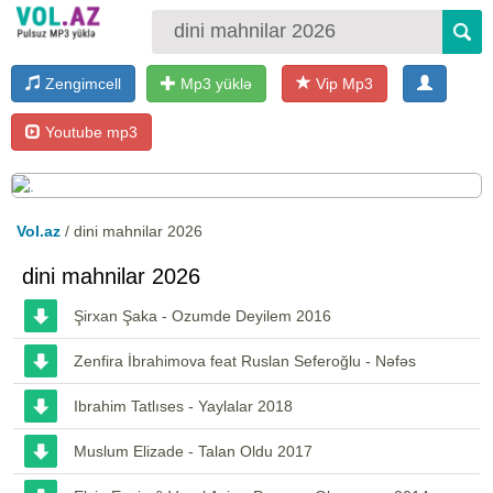
Zengimcell
Mp3 yüklə
Vip Mp3
Youtube mp3
Vol.az
/ dini mahnilar 2026
dini mahnilar 2026
Şirxan Şaka - Ozumde Deyilem 2016
Zenfira İbrahimova feat Ruslan Seferoğlu - Nəfəs
Ibrahim Tatlıses - Yaylalar 2018
Muslum Elizade - Talan Oldu 2017