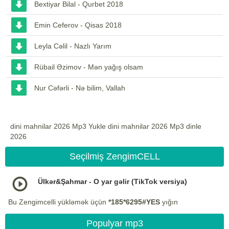
Bextiyar Bilal - Qurbet 2018
Emin Ceferov - Qisas 2018
Leyla Cəlil - Nazlı Yarım
Rübail Əzimov - Mən yağış olsam
Nur Cəfərli - Nə bilim, Vallah
dini mahnilar 2026 Mp3 Yukle dini mahnilar 2026 Mp3 dinle
2026
Seçilmiş ZengimCELL
Ülkər&Şahmar - O yar gəlir (TikTok versiya)
Bu Zengimcelli yükləmək üçün
*185*6295#YES
yığın
Populyar mp3