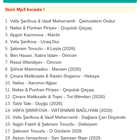
Sizin Mp3 burada !
Vəfa Şərifova & Vasif Məhərrəmli - Qəmzələrin Oxdur
Nəfəs & Pünhan Piriyev - Qoşulub Qaçaq
Aygün Kazımova - Məclis
Vəfa Şərifova - Uzaq Dur
Şəbnəm Tovuzlu - A Leyla (2026)
İlkin Hasan, Xatirə İslam - Ömrüm
Rəsul Əfəndiyev - Ömrüm
Şöhrət Məmmədov - Mənəm (2026)
Çinarə Məlikzadə & Rasim Əsgərov - Hekayə
Nəfəs - Xanımın Ağası
Nəfəs & Punhan Piriyev - Qoşulub Qaçaq
Çinarə Məlikzade & Topic - Tut Əlimdən (2026)
Talıb Tale - Duyğu (2026)
VƏFA ŞƏRİFOVA - VƏTƏNİMƏ BAĞLIYAM (2026)
Vəfa Şərifova & Vasif Məhərrəmli - Dağlara Çən Düşəndə
Aqşin Fateh & Şəbnəm Tovuzlu - Dəlisiyəm
Şəbnəm Tovuzlu - O Gözlərin 2026
Aysun İsmayılova - Sən Şamsan Əgər (2026