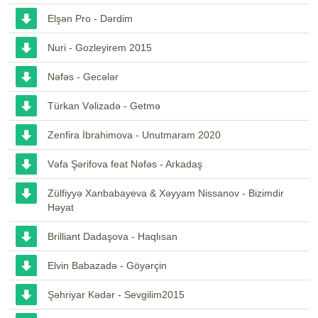
Elşən Pro - Dərdim
Nuri - Gozleyirem 2015
Nəfəs - Gecələr
Türkan Vəlizadə - Getmə
Zenfira İbrahimova - Unutmaram 2020
Vəfa Şərifova feat Nəfəs - Arkadaş
Zülfiyyə Xanbabayeva & Xəyyam Nissanov - Bizimdir
Həyat
Brilliant Dadaşova - Haqlısan
Elvin Babazadə - Göyərçin
Şəhriyar Kədər - Sevgilim2015