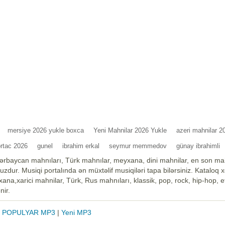
mersiye 2026 yukle boxca
Yeni Mahnilar 2026 Yukle
azeri mahnilar 2
ortac 2026
gunel
ibrahim erkal
seymur memmedov
günay ibrahimli
ərbaycan mahnıları, Türk mahnılar, meyxana, dini mahnilar, en son mah
zdur. Musiqi portalında ən müxtəlif musiqiləri tapa bilərsiniz. Kataloq 
na,xarici mahnilar, Türk, Rus mahnıları, klassik, pop, rock, hip-hop, et
nir.
|
POPULYAR MP3
|
Yeni MP3