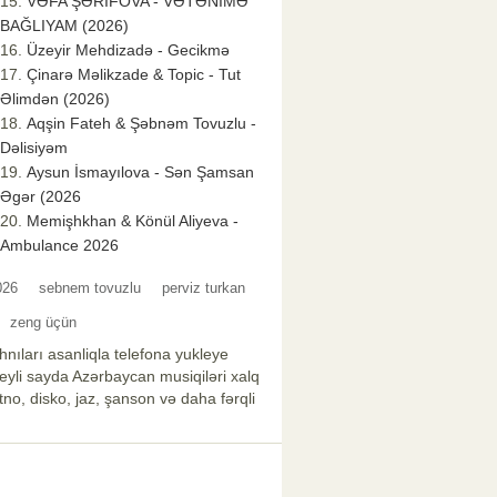
VƏFA ŞƏRİFOVA - VƏTƏNİMƏ
BAĞLIYAM (2026)
Üzeyir Mehdizadə - Gecikmə
Çinarə Məlikzade & Topic - Tut
Əlimdən (2026)
Aqşin Fateh & Şəbnəm Tovuzlu -
Dəlisiyəm
Aysun İsmayılova - Sən Şamsan
Əgər (2026
Memişhkhan & Könül Aliyeva -
Ambulance 2026
026
sebnem tovuzlu
perviz turkan
zeng üçün
nıları asanliqla telefona yukleye
xeyli sayda Azərbaycan musiqiləri xalq
no, disko, jaz, şanson və daha fərqli