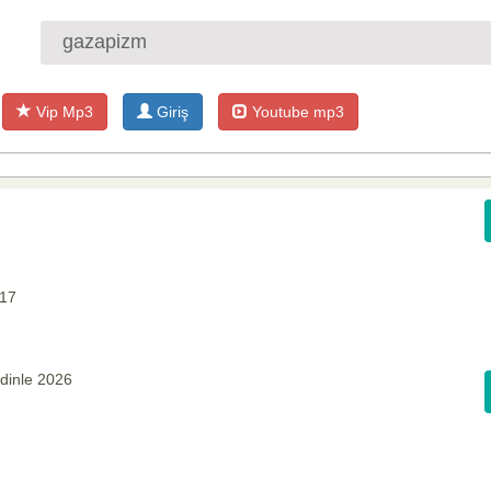
Vip Mp3
Giriş
Youtube mp3
017
dinle 2026