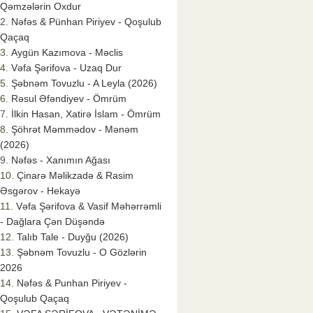
Qəmzələrin Oxdur
Nəfəs & Pünhan Piriyev - Qoşulub
Qaçaq
Aygün Kazımova - Məclis
Vəfa Şərifova - Uzaq Dur
Şəbnəm Tovuzlu - A Leyla (2026)
Rəsul Əfəndiyev - Ömrüm
İlkin Hasan, Xatirə İslam - Ömrüm
Şöhrət Məmmədov - Mənəm
(2026)
Nəfəs - Xanımın Ağası
Çinarə Məlikzadə & Rasim
Əsgərov - Hekayə
Vəfa Şərifova & Vasif Məhərrəmli
- Dağlara Çən Düşəndə
Talıb Tale - Duyğu (2026)
Şəbnəm Tovuzlu - O Gözlərin
2026
Nəfəs & Punhan Piriyev -
Qoşulub Qaçaq