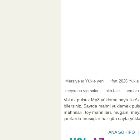
Mərsiyələr Yüklə yeni
Ifrat 2026 Yukle
meyxana yigmalar
talib tale
serdar 
Vol.az pulsuz Mp3 yükləmə saytı ilə Az
bilersiniz. Saytda mahni yuklemek pulsu
mahnıları, toy mahnıları, muğam, meyxa
janrlarda musiqilər hər gün sayta yüklə
ANA SƏHİFƏ