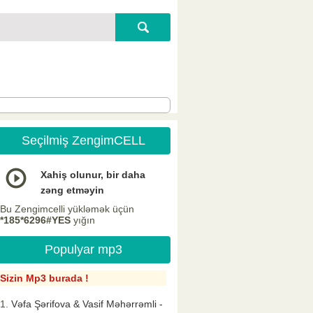
Seçilmiş ZengimCELL
Xahiş olunur, bir daha
zəng etməyin
Bu Zengimcelli yükləmək üçün
*185*6296#YES
yığın
Populyar mp3
Sizin Mp3 burada !
Vəfa Şərifova & Vasif Məhərrəmli -