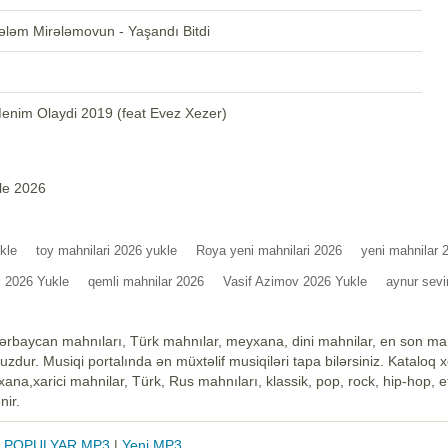
ləm Mirələmovun - Yaşandı Bitdi
enim Olaydi 2019 (feat Evez Xezer)
le 2026
kle
toy mahnilari 2026 yukle
Roya yeni mahnilari 2026
yeni mahnilar 
li 2026 Yukle
qemli mahnilar 2026
Vasif Azimov 2026 Yukle
aynur sevi
ərbaycan mahnıları, Türk mahnılar, meyxana, dini mahnilar, en son mah
zdur. Musiqi portalında ən müxtəlif musiqiləri tapa bilərsiniz. Kataloq 
na,xarici mahnilar, Türk, Rus mahnıları, klassik, pop, rock, hip-hop, et
nir.
|
POPULYAR MP3
|
Yeni MP3