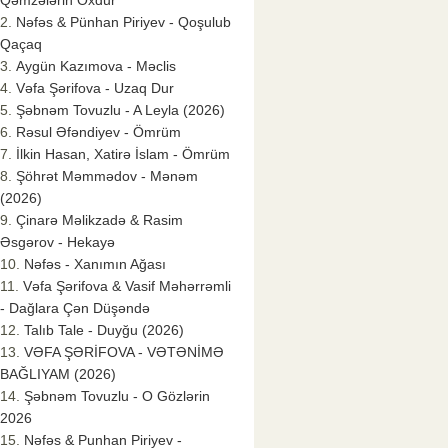
Qəmzələrin Oxdur
Nəfəs & Pünhan Piriyev - Qoşulub
Qaçaq
Aygün Kazımova - Məclis
Vəfa Şərifova - Uzaq Dur
Şəbnəm Tovuzlu - A Leyla (2026)
Rəsul Əfəndiyev - Ömrüm
İlkin Hasan, Xatirə İslam - Ömrüm
Şöhrət Məmmədov - Mənəm
(2026)
Çinarə Məlikzadə & Rasim
Əsgərov - Hekayə
Nəfəs - Xanımın Ağası
Vəfa Şərifova & Vasif Məhərrəmli
- Dağlara Çən Düşəndə
Talıb Tale - Duyğu (2026)
VƏFA ŞƏRİFOVA - VƏTƏNİMƏ
BAĞLIYAM (2026)
Şəbnəm Tovuzlu - O Gözlərin
2026
Nəfəs & Punhan Piriyev -