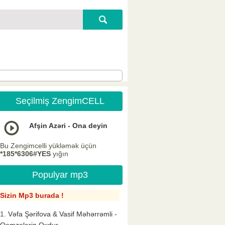
Seçilmiş ZengimCELL
Afşin Azəri - Ona deyin
Bu Zengimcelli yükləmək üçün
*185*6306#YES
yığın
Populyar mp3
Sizin Mp3 burada !
Vəfa Şərifova & Vasif Məhərrəmli -