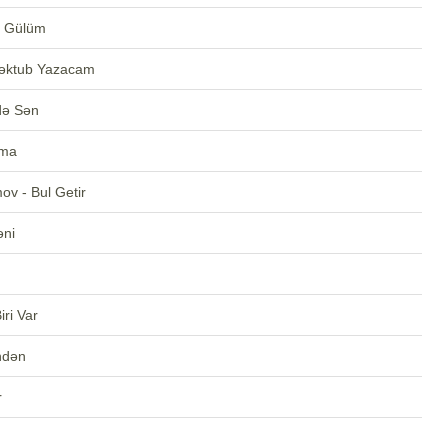
a Gülüm
Məktub Yazacam
də Sən
xma
ov - Bul Getir
əni
ri Var
ndən
r