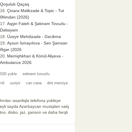
Qoşulub Qaçaq
Çinarə Məlikzade & Topic - Tut
Əlimdən (2026)
Aqşin Fateh & Şəbnəm Tovuzlu -
Dəlisiyəm
Üzeyir Mehdizadə - Gecikmə
Aysun İsmayılova - Sən Şamsan
Əgər (2026
Memişhkhan & Könül Aliyeva -
Ambulance 2026
2026 yukle
sebnem tovuzlu
mli
uzeyir
can cana
dini mersiye
nıları asanliqla telefona yukleye
xeyli sayda Azərbaycan musiqiləri xalq
no, disko, jaz, şanson və daha fərqli