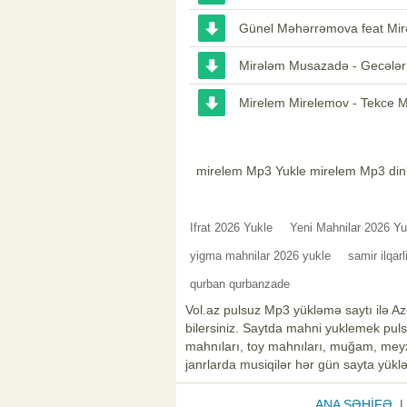
Günel Məhərrəmova feat Mirə
Mirələm Musazadə - Gecələr
Mirelem Mirelemov - Tekce M
mirelem Mp3 Yukle mirelem Mp3 din
Ifrat 2026 Yukle
Yeni Mahnilar 2026 Yu
yigma mahnilar 2026 yukle
samir ilqar
qurban qurbanzade
Vol.az pulsuz Mp3 yükləmə saytı ilə Az
bilersiniz. Saytda mahni yuklemek pulsu
mahnıları, toy mahnıları, muğam, meyxa
janrlarda musiqilər hər gün sayta yüklə
ANA SƏHİFƏ