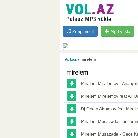
Zengimcell
Mp3 yüklə
Vol.az
/ mirelem
mirelem
Mirələm Mirələmov - Ana qu
Mirelem Mirelemov feat Ali Q
Dj Orxan Abbasov feat Mirel
Mirələm Musazadə - Sultanım
Mirələm Musazadə - Gecə 