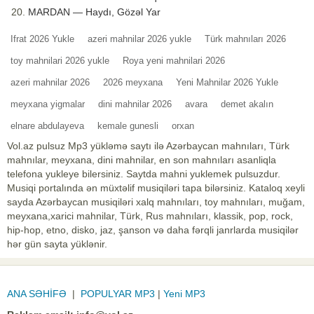
MARDAN — Haydı, Gözəl Yar
Ifrat 2026 Yukle
azeri mahnilar 2026 yukle
Türk mahnıları 2026
toy mahnilari 2026 yukle
Roya yeni mahnilari 2026
azeri mahnilar 2026
2026 meyxana
Yeni Mahnilar 2026 Yukle
meyxana yigmalar
dini mahnilar 2026
avara
demet akalın
elnare abdulayeva
kemale gunesli
orxan
Vol.az pulsuz Mp3 yükləmə saytı ilə Azərbaycan mahnıları, Türk
mahnılar, meyxana, dini mahnilar, en son mahnıları asanliqla
telefona yukleye bilersiniz. Saytda mahni yuklemek pulsuzdur.
Musiqi portalında ən müxtəlif musiqiləri tapa bilərsiniz. Kataloq xeyli
sayda Azərbaycan musiqiləri xalq mahnıları, toy mahnıları, muğam,
meyxana,xarici mahnilar, Türk, Rus mahnıları, klassik, pop, rock,
hip-hop, etno, disko, jaz, şanson və daha fərqli janrlarda musiqilər
hər gün sayta yüklənir.
ANA SƏHİFƏ
|
POPULYAR MP3
|
Yeni MP3