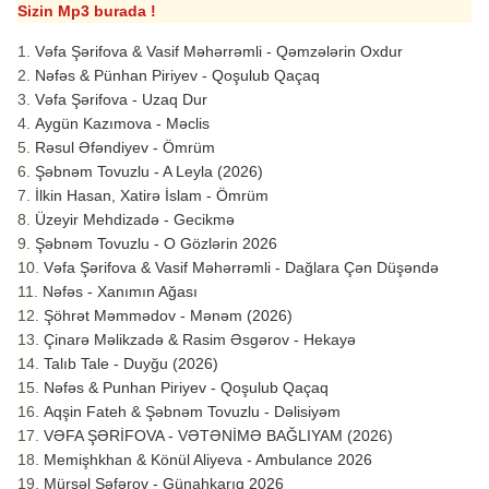
Sizin Mp3 burada !
Vəfa Şərifova & Vasif Məhərrəmli - Qəmzələrin Oxdur
Nəfəs & Pünhan Piriyev - Qoşulub Qaçaq
Vəfa Şərifova - Uzaq Dur
Aygün Kazımova - Məclis
Rəsul Əfəndiyev - Ömrüm
Şəbnəm Tovuzlu - A Leyla (2026)
İlkin Hasan, Xatirə İslam - Ömrüm
Üzeyir Mehdizadə - Gecikmə
Şəbnəm Tovuzlu - O Gözlərin 2026
Vəfa Şərifova & Vasif Məhərrəmli - Dağlara Çən Düşəndə
Nəfəs - Xanımın Ağası
Şöhrət Məmmədov - Mənəm (2026)
Çinarə Məlikzadə & Rasim Əsgərov - Hekayə
Talıb Tale - Duyğu (2026)
Nəfəs & Punhan Piriyev - Qoşulub Qaçaq
Aqşin Fateh & Şəbnəm Tovuzlu - Dəlisiyəm
VƏFA ŞƏRİFOVA - VƏTƏNİMƏ BAĞLIYAM (2026)
Memişhkhan & Könül Aliyeva - Ambulance 2026
Mürsəl Səfərov - Günahkarıq 2026