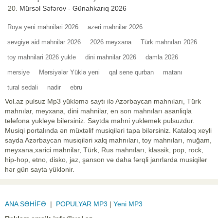
Mürsəl Səfərov - Günahkarıq 2026
Roya yeni mahnilari 2026
azeri mahnilar 2026
sevgiye aid mahnilar 2026
2026 meyxana
Türk mahnıları 2026
toy mahnilari 2026 yukle
dini mahnilar 2026
damla 2026
mersiye
Mərsiyələr Yüklə yeni
qal sene qurban
matanı
tural sedali
nadir
ebru
Vol.az pulsuz Mp3 yükləmə saytı ilə Azərbaycan mahnıları, Türk
mahnılar, meyxana, dini mahnilar, en son mahnıları asanliqla
telefona yukleye bilersiniz. Saytda mahni yuklemek pulsuzdur.
Musiqi portalında ən müxtəlif musiqiləri tapa bilərsiniz. Kataloq xeyli
sayda Azərbaycan musiqiləri xalq mahnıları, toy mahnıları, muğam,
meyxana,xarici mahnilar, Türk, Rus mahnıları, klassik, pop, rock,
hip-hop, etno, disko, jaz, şanson və daha fərqli janrlarda musiqilər
hər gün sayta yüklənir.
ANA SƏHİFƏ
|
POPULYAR MP3
|
Yeni MP3