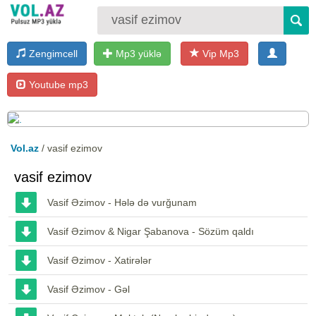
Zengimcell
Mp3 yüklə
Vip Mp3
Youtube mp3
Vol.az
/ vasif ezimov
vasif ezimov
Vasif Əzimov - Hələ də vurğunam
Vasif Əzimov & Nigar Şabanova - Sözüm qaldı
Vasif Əzimov - Xatirələr
Vasif Əzimov - Gəl