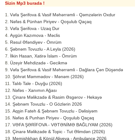
Sizin Mp3 burada !
Vəfa Şərifova & Vasif Məhərrəmli - Qəmzələrin Oxdur
Nəfəs & Pünhan Piriyev - Qoşulub Qaçaq
Vəfa Şərifova - Uzaq Dur
Aygün Kazımova - Məclis
Rəsul Əfəndiyev - Ömrüm
Şəbnəm Tovuzlu - A Leyla (2026)
İlkin Hasan, Xatirə İslam - Ömrüm
Üzeyir Mehdizadə - Gecikmə
Vəfa Şərifova & Vasif Məhərrəmli - Dağlara Çən Düşəndə
Şöhrət Məmmədov - Mənəm (2026)
Talıb Tale - Duyğu (2026)
Nəfəs - Xanımın Ağası
Çinarə Məlikzadə & Rasim Əsgərov - Hekayə
Şəbnəm Tovuzlu - O Gözlərin 2026
Aqşin Fateh & Şəbnəm Tovuzlu - Dəlisiyəm
Nəfəs & Punhan Piriyev - Qoşulub Qaçaq
VƏFA ŞƏRİFOVA - VƏTƏNİMƏ BAĞLIYAM (2026)
Çinarə Məlikzade & Topic - Tut Əlimdən (2026)
Memişhkhan & Könül Aliyeva - Ambulance 2026