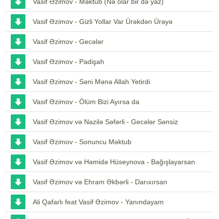
Vasif Əzimov - Məktub (Nə olar bir də yaz)
Vasif Əzimov - Gizli Yollar Var Ürəkdən Ürəyə
Vasif Əzimov - Gecələr
Vasif Əzimov - Padişah
Vasif Əzimov - Səni Mənə Allah Yetirdi
Vasif Əzimov - Ölüm Bizi Ayırsa da
Vasif Əzimov və Nazilə Səfərli - Gecələr Sənsiz
Vasif Əzimov - Sonuncu Məktub
Vasif Əzimov və Həmidə Hüseynova - Bağışlayarsan
Vasif Əzimov və Ehram Əkbərli - Darıxırsan
Ali Qafarlı feat Vasif Əzimov - Yanındayam