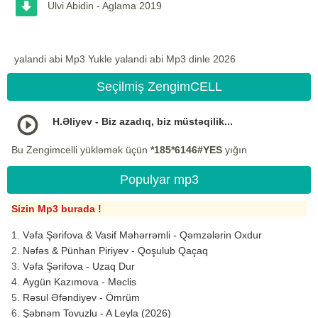
Ulvi Abidin - Aglama 2019
yalandi abi Mp3 Yukle yalandi abi Mp3 dinle 2026
Seçilmiş ZengimCELL
H.Əliyev - Biz azadıq, biz müstəqilik...
Bu Zengimcelli yükləmək üçün
*185*6146#YES
yığın
Populyar mp3
Sizin Mp3 burada !
Vəfa Şərifova & Vasif Məhərrəmli - Qəmzələrin Oxdur
Nəfəs & Pünhan Piriyev - Qoşulub Qaçaq
Vəfa Şərifova - Uzaq Dur
Aygün Kazımova - Məclis
Rəsul Əfəndiyev - Ömrüm
Şəbnəm Tovuzlu - A Leyla (2026)