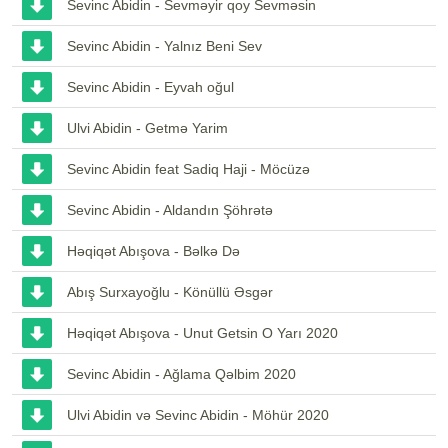
Sevinc Abidin - Sevməyir qoy Sevməsin
Sevinc Abidin - Yalnız Beni Sev
Sevinc Abidin - Eyvah oğul
Ulvi Abidin - Getmə Yarim
Sevinc Abidin feat Sadiq Haji - Möcüzə
Sevinc Abidin - Aldandın Şöhrətə
Həqiqət Abışova - Bəlkə Də
Abış Surxayoğlu - Könüllü Əsgər
Həqiqət Abışova - Unut Getsin O Yarı 2020
Sevinc Abidin - Ağlama Qəlbim 2020
Ulvi Abidin və Sevinc Abidin - Möhür 2020