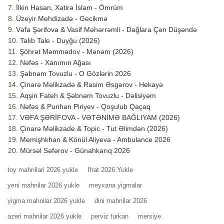
İlkin Hasan, Xatirə İslam - Ömrüm
Üzeyir Mehdizadə - Gecikmə
Vəfa Şərifova & Vasif Məhərrəmli - Dağlara Çən Düşəndə
Talıb Tale - Duyğu (2026)
Şöhrət Məmmədov - Mənəm (2026)
Nəfəs - Xanımın Ağası
Şəbnəm Tovuzlu - O Gözlərin 2026
Çinarə Məlikzadə & Rasim Əsgərov - Hekayə
Aqşin Fateh & Şəbnəm Tovuzlu - Dəlisiyəm
Nəfəs & Punhan Piriyev - Qoşulub Qaçaq
VƏFA ŞƏRİFOVA - VƏTƏNİMƏ BAĞLIYAM (2026)
Çinarə Məlikzade & Topic - Tut Əlimdən (2026)
Memişhkhan & Könül Aliyeva - Ambulance 2026
Mürsəl Səfərov - Günahkarıq 2026
toy mahnilari 2026 yukle
Ifrat 2026 Yukle
yeni mahnilar 2026 yukle
meyxana yigmalar
yigma mahnilar 2026 yukle
dini mahnilar 2026
azeri mahnilar 2026 yukle
perviz turkan
mersiye