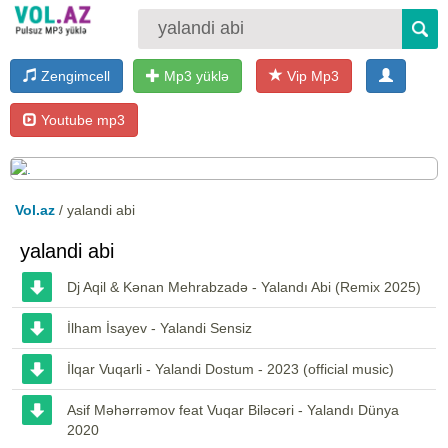
Zengimcell
Mp3 yüklə
Vip Mp3
Youtube mp3
Vol.az
/ yalandi abi
yalandi abi
Dj Aqil & Kənan Mehrabzadə - Yalandı Abi (Remix 2025)
İlham İsayev - Yalandi Sensiz
İlqar Vuqarli - Yalandi Dostum - 2023 (official music)
Asif Məhərrəmov feat Vuqar Biləcəri - Yalandı Dünya
2020