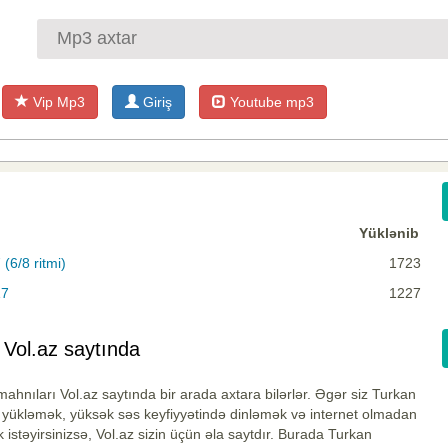
Vip Mp3
Giriş
Youtube mp3
Yüklənib
(6/8 ritmi)
1723
17
1227
 Vol.az saytında
ahnıları Vol.az saytında bir arada axtara bilərlər. Əgər siz Turkan
 yükləmək, yüksək səs keyfiyyətində dinləmək və internet olmadan
 istəyirsinizsə, Vol.az sizin üçün əla saytdır. Burada Turkan