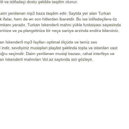
li və istifadəçi dostu şəkildə təqdim olunur.
daim yenilənən mp3 baza təqdim edir. Saytda yer alan Turkan
ifalar, həm də ən son hitlərdən ibarətdir. Bu isə istifadəçilərə öz
mkanı yaradır. Turkan Iskenderli mahnı yüklə funksiyası sayəsində
rinizə və ya planşetinizə bir neçə saniyə ərzində endirə bilərsiniz.
n Iskenderli mp3 faylları optimal ölçüdə və təmiz səs
ndir, sevdiyiniz musiqiləri playlist şəklində topla və istənilən vaxt
 doğru seçimdir. Daim yenilənən musiqi bazası, rahat interfeys və
an Iskenderli mahnıları Vol.az saytında sizi gözləyir.