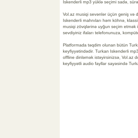
Iskenderli mp3 yüklə seçimi sadə, sürət
Vol.az musiqi sevənlər üçün geniş və 
Iskenderli mahnıları həm köhnə, klassik 
musiqi zövqlərinə uyğun seçim etmək i
sevdiyiniz ifaları telefonunuza, kompüte
Platformada təqdim olunan bütün Turka
keyfiyyətindədir. Turkan Iskenderli mp3 i
offline dinləmək istəyirsinizsə, Vol.az
keyfiyyətli audio fayllar sayəsində Turk