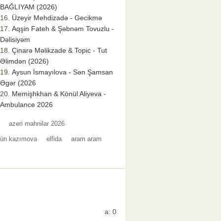
BAĞLIYAM (2026)
Üzeyir Mehdizadə - Gecikmə
Aqşin Fateh & Şəbnəm Tovuzlu -
Dəlisiyəm
Çinarə Məlikzade & Topic - Tut
Əlimdən (2026)
Aysun İsmayılova - Sən Şamsan
Əgər (2026
Memişhkhan & Könül Aliyeva -
Ambulance 2026
azeri mahnilar 2026
ün kazımova
elfida
aram aram
a: 0