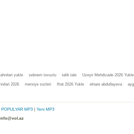
ahnilari yukle
sebnem tovuzlu
talib tale
Uzeyir Mehdizade 2026 Yukle
nilari 2026
mersiye sozleri
Ifrat 2026 Yukle
elnare abdullayeva
ayg
|
POPULYAR MP3
|
Yeni MP3
info@vol.az