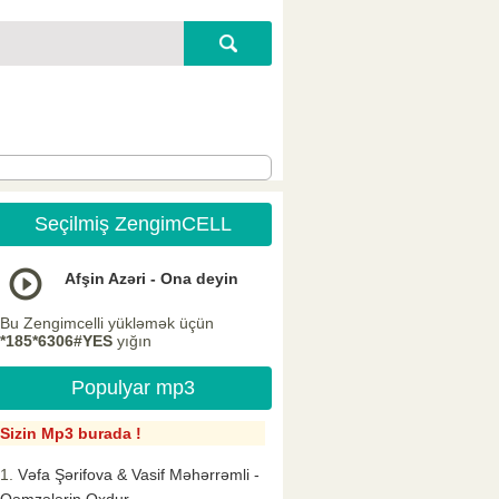
Seçilmiş ZengimCELL
Afşin Azəri - Ona deyin
Bu Zengimcelli yükləmək üçün
*185*6306#YES
yığın
Populyar mp3
Sizin Mp3 burada !
Vəfa Şərifova & Vasif Məhərrəmli -