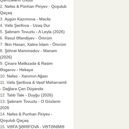
Qəmzələrin Oxdur
Nəfəs & Pünhan Piriyev - Qoşulub
Qaçaq
Aygün Kazımova - Məclis
Vəfa Şərifova - Uzaq Dur
Şəbnəm Tovuzlu - A Leyla (2026)
Rəsul Əfəndiyev - Ömrüm
İlkin Hasan, Xatirə İslam - Ömrüm
Şöhrət Məmmədov - Mənəm
(2026)
Çinarə Məlikzadə & Rasim
Əsgərov - Hekayə
Nəfəs - Xanımın Ağası
Vəfa Şərifova & Vasif Məhərrəmli
- Dağlara Çən Düşəndə
Talıb Tale - Duyğu (2026)
Şəbnəm Tovuzlu - O Gözlərin
2026
Nəfəs & Punhan Piriyev -
Qoşulub Qaçaq
VƏFA ŞƏRİFOVA - VƏTƏNİMƏ