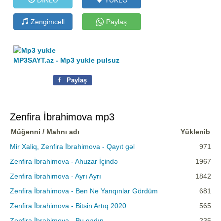
Zengimcell
Paylaş
MP3SAYT.az - Mp3 yukle pulsuz
f
Paylaş
Zenfira İbrahimova mp3
Müğənni / Mahnı adı
Yüklənib
Mir Xaliq, Zenfira İbrahimova - Qayıt gəl
971
Zenfira İbrahimova - Ahuzar İçində
1967
Zenfira İbrahimova - Ayrı Ayrı
1842
Zenfira İbrahimova - Ben Ne Yanqınlar Gördüm
681
Zenfira İbrahimova - Bitsin Artıq 2020
565
Zenfira İbrahimova - Bu qadın
235