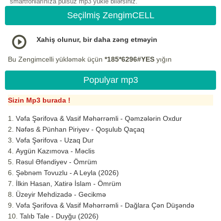
smartfonlarınıza pulsuz mp3 yukle bilərsiniz.
Seçilmiş ZengimCELL
Xahiş olunur, bir daha zəng etməyin
Bu Zengimcelli yükləmək üçün
*185*6296#YES
yığın
Populyar mp3
Sizin Mp3 burada !
Vəfa Şərifova & Vasif Məhərrəmli - Qəmzələrin Oxdur
Nəfəs & Pünhan Piriyev - Qoşulub Qaçaq
Vəfa Şərifova - Uzaq Dur
Aygün Kazımova - Məclis
Rəsul Əfəndiyev - Ömrüm
Şəbnəm Tovuzlu - A Leyla (2026)
İlkin Hasan, Xatirə İslam - Ömrüm
Üzeyir Mehdizadə - Gecikmə
Vəfa Şərifova & Vasif Məhərrəmli - Dağlara Çən Düşəndə
Talıb Tale - Duyğu (2026)