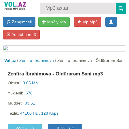
Zengimcell
Mp3 yüklə
Vip Mp3
Youtube mp3
Vol.az
/
Zenfira İbrahimova
/ Zenfira İbrahimova - Öldürərəm Səni
Zenfira İbrahimova - Öldürərəm Səni mp3
Ölçüsü:
3.65 Mb
Yüklənib:
678
Müddəti:
03:51
Tezlik:
44100 Hz , 128 Kbps
DİNLƏ
YÜKLƏ