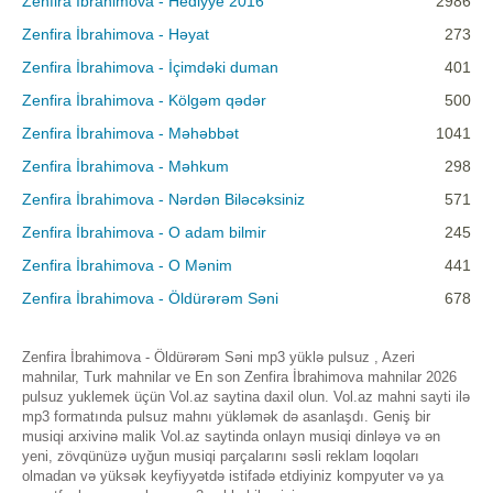
Zenfira İbrahimova - Hediyye 2016
2986
Zenfira İbrahimova - Həyat
273
Zenfira İbrahimova - İçimdəki duman
401
Zenfira İbrahimova - Kölgəm qədər
500
Zenfira İbrahimova - Məhəbbət
1041
Zenfira İbrahimova - Məhkum
298
Zenfira İbrahimova - Nərdən Biləcəksiniz
571
Zenfira İbrahimova - O adam bilmir
245
Zenfira İbrahimova - O Mənim
441
Zenfira İbrahimova - Öldürərəm Səni
678
Zenfira İbrahimova - Öldürərəm Səni mp3 yüklə pulsuz , Azeri
mahnilar, Turk mahnilar ve En son Zenfira İbrahimova mahnilar 2026
pulsuz yuklemek üçün Vol.az saytina daxil olun. Vol.az mahni sayti ilə
mp3 formatında pulsuz mahnı yükləmək də asanlaşdı. Geniş bir
musiqi arxivinə malik Vol.az saytinda onlayn musiqi dinləyə və ən
yeni, zövqünüzə uyğun musiqi parçalarını səsli reklam loqoları
olmadan və yüksək keyfiyyətdə istifadə etdiyiniz kompyuter və ya