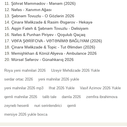
Şöhrət Məmmədov - Mənəm (2026)
Nəfəs - Xanımın Ağası
Şəbnəm Tovuzlu - O Gözlərin 2026
Çinarə Məlikzadə & Rasim Əsgərov - Hekayə
Aqşin Fateh & Şəbnəm Tovuzlu - Dəlisiyəm
Nəfəs & Punhan Piriyev - Qoşulub Qaçaq
VƏFA ŞƏRİFOVA - VƏTƏNİMƏ BAĞLIYAM (2026)
Çinarə Məlikzade & Topic - Tut Əlimdən (2026)
Memişhkhan & Könül Aliyeva - Ambulance 2026
Mürsəl Səfərov - Günahkarıq 2026
Roya yeni mahnilari 2026
Uzeyir Mehdizade 2026 Yukle
serdar ortac 2026
yeni mahnilar 2026 yukle
yeni mahnilar 2026 mp3
Ifrat 2026 Yukle
Vasif Azimov 2026 Yukle
qemli mahnilar 2026
talib tale
damla 2026
zemfira ibrahimova
zeyneb hesenli
nuri serinlendirici
qemli
mersiye 2026 yukle boxca