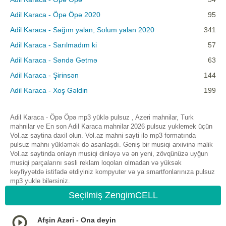
Adil Karaca - Öpə Öpə 2020
95
Adil Karaca - Sağım yalan, Solum yalan 2020
341
Adil Karaca - Sarılmadım ki
57
Adil Karaca - Səndə Getmə
63
Adil Karaca - Şirinsən
144
Adil Karaca - Xoş Gəldin
199
Adil Karaca - Öpə Öpə mp3 yüklə pulsuz , Azeri mahnilar, Turk
mahnilar ve En son Adil Karaca mahnilar 2026 pulsuz yuklemek üçün
Vol.az saytina daxil olun. Vol.az mahni sayti ilə mp3 formatında
pulsuz mahnı yükləmək də asanlaşdı. Geniş bir musiqi arxivinə malik
Vol.az saytinda onlayn musiqi dinləyə və ən yeni, zövqünüzə uyğun
musiqi parçalarını səsli reklam loqoları olmadan və yüksək
keyfiyyətdə istifadə etdiyiniz kompyuter və ya smartfonlarınıza pulsuz
mp3 yukle bilərsiniz.
Seçilmiş ZengimCELL
Afşin Azəri - Ona deyin