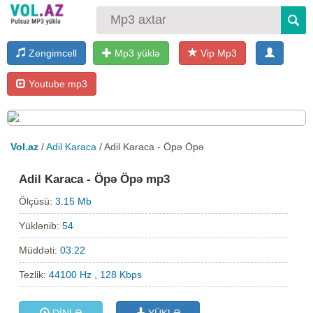
Zengimcell
Mp3 yüklə
Vip Mp3
Youtube mp3
Vol.az
/
Adil Karaca
/ Adil Karaca - Öpə Öpə
Adil Karaca - Öpə Öpə mp3
Ölçüsü:
3.15 Mb
Yüklənib:
54
Müddəti:
03:22
Tezlik:
44100 Hz , 128 Kbps
DİNLƏ
YÜKLƏ