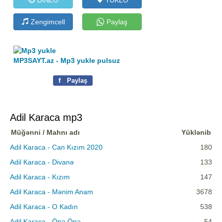
Zengimcell
Paylaş
MP3SAYT.az - Mp3 yukle pulsuz
f
Paylaş
Adil Karaca mp3
Müğənni / Mahnı adı
Yüklənib
Adil Karaca - Can Kızım 2020
180
Adil Karaca - Divanə
133
Adil Karaca - Kızım
147
Adil Karaca - Mənim Anam
3678
Adil Karaca - O Kadın
538
Adil Karaca - Öpə Öpə
54