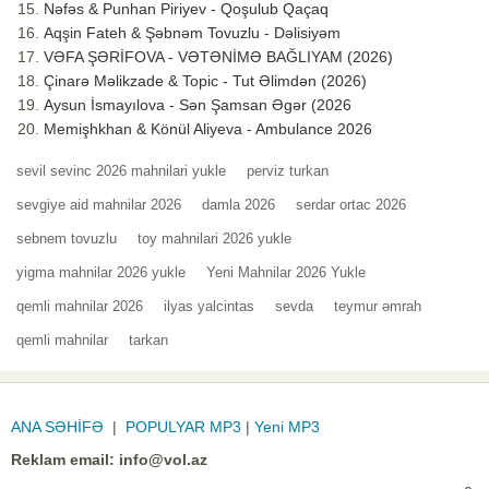
Nəfəs & Punhan Piriyev - Qoşulub Qaçaq
Aqşin Fateh & Şəbnəm Tovuzlu - Dəlisiyəm
VƏFA ŞƏRİFOVA - VƏTƏNİMƏ BAĞLIYAM (2026)
Çinarə Məlikzade & Topic - Tut Əlimdən (2026)
Aysun İsmayılova - Sən Şamsan Əgər (2026
Memişhkhan & Könül Aliyeva - Ambulance 2026
sevil sevinc 2026 mahnilari yukle
perviz turkan
sevgiye aid mahnilar 2026
damla 2026
serdar ortac 2026
sebnem tovuzlu
toy mahnilari 2026 yukle
yigma mahnilar 2026 yukle
Yeni Mahnilar 2026 Yukle
qemli mahnilar 2026
ilyas yalcintas
sevda
teymur əmrah
qemli mahnilar
tarkan
ANA SƏHİFƏ
|
POPULYAR MP3
|
Yeni MP3
Reklam email:
info@vol.az