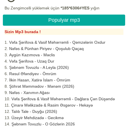
Bu Zengimcelli yükləmək üçün
*185*6306#YES
yığın
Populyar mp3
Sizin Mp3 burada !
Vəfa Şərifova & Vasif Məhərrəmli - Qəmzələrin Oxdur
Nəfəs & Pünhan Piriyev - Qoşulub Qaçaq
Aygün Kazımova - Məclis
Vəfa Şərifova - Uzaq Dur
Şəbnəm Tovuzlu - A Leyla (2026)
Rəsul Əfəndiyev - Ömrüm
İlkin Hasan, Xatirə İslam - Ömrüm
Şöhrət Məmmədov - Mənəm (2026)
Nəfəs - Xanımın Ağası
Vəfa Şərifova & Vasif Məhərrəmli - Dağlara Çən Düşəndə
Çinarə Məlikzadə & Rasim Əsgərov - Hekayə
Talıb Tale - Duyğu (2026)
Üzeyir Mehdizadə - Gecikmə
Şəbnəm Tovuzlu - O Gözlərin 2026