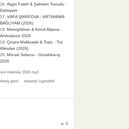
Aqşin Fateh & Şəbnəm Tovuzlu -
Dəlisiyəm
VƏFA ŞƏRİFOVA - VƏTƏNİMƏ
BAĞLIYAM (2026)
Memişhkhan & Könül Aliyeva -
Ambulance 2026
Çinarə Məlikzade & Topic - Tut
Əlimdən (2026)
Mürsəl Səfərov - Günahkarıq
2026
yeni mahnilar 2026 mp3
neheng gemi
metanet isgenderli
a: 0