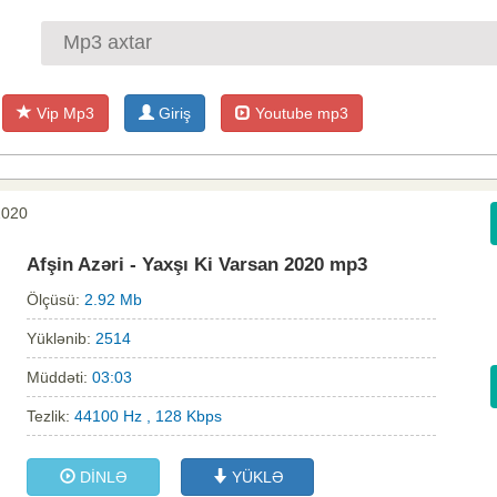
Vip Mp3
Giriş
Youtube mp3
 2020
Afşin Azəri - Yaxşı Ki Varsan 2020 mp3
Ölçüsü:
2.92 Mb
Yüklənib:
2514
Müddəti:
03:03
Tezlik:
44100 Hz , 128 Kbps
DİNLƏ
YÜKLƏ