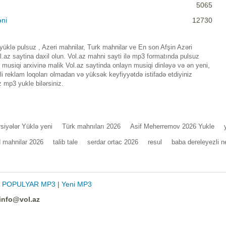
5065
əni
12730
yüklə pulsuz , Azeri mahnilar, Turk mahnilar ve En son Afşin Azəri
az saytina daxil olun. Vol.az mahni sayti ilə mp3 formatında pulsuz
musiqi arxivinə malik Vol.az saytinda onlayn musiqi dinləyə və ən yeni,
i reklam loqoları olmadan və yüksək keyfiyyətdə istifadə etdiyiniz
 mp3 yukle bilərsiniz.
siyələr Yüklə yeni
Türk mahnıları 2026
Asif Meherremov 2026 Yukle
d mahnilar 2026
talib tale
serdar ortac 2026
resul
baba dereleyezli 
|
POPULYAR MP3
|
Yeni MP3
info@vol.az