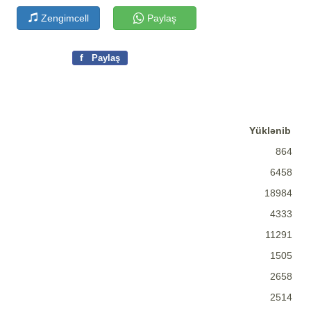
Zengimcell
Paylaş
f
Paylaş
Yüklənib
864
6458
18984
4333
11291
1505
2658
2514