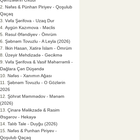
Qəmzələrin Oxdur
Nəfəs & Pünhan Piriyev - Qoşulub
Qaçaq
Vəfa Şərifova - Uzaq Dur
Aygün Kazımova - Məclis
Rəsul Əfəndiyev - Ömrüm
Şəbnəm Tovuzlu - A Leyla (2026)
İlkin Hasan, Xatirə İslam - Ömrüm
Üzeyir Mehdizadə - Gecikmə
Vəfa Şərifova & Vasif Məhərrəmli -
Dağlara Çən Düşəndə
Nəfəs - Xanımın Ağası
Şəbnəm Tovuzlu - O Gözlərin
2026
Şöhrət Məmmədov - Mənəm
(2026)
Çinarə Məlikzadə & Rasim
Əsgərov - Hekayə
Talıb Tale - Duyğu (2026)
Nəfəs & Punhan Piriyev -
Qoşulub Qaçaq