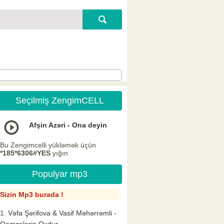
Seçilmiş ZengimCELL
Afşin Azəri - Ona deyin
Bu Zengimcelli yükləmək üçün
*185*6306#YES
yığın
Populyar mp3
Sizin Mp3 burada !
Vəfa Şərifova & Vasif Məhərrəmli -