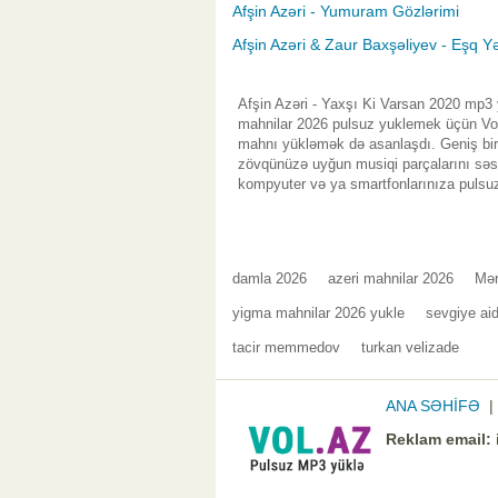
Afşin Azəri - Yumuram Gözlərimi
Afşin Azəri & Zaur Baxşəliyev - Eşq Y
Afşin Azəri - Yaxşı Ki Varsan 2020 mp3 
mahnilar 2026 pulsuz yuklemek üçün Vol.
mahnı yükləmək də asanlaşdı. Geniş bir 
zövqünüzə uyğun musiqi parçalarını səsl
kompyuter və ya smartfonlarınıza pulsuz
damla 2026
azeri mahnilar 2026
Mər
yigma mahnilar 2026 yukle
sevgiye ai
tacir memmedov
turkan velizade
ANA SƏHİFƏ
Reklam email: