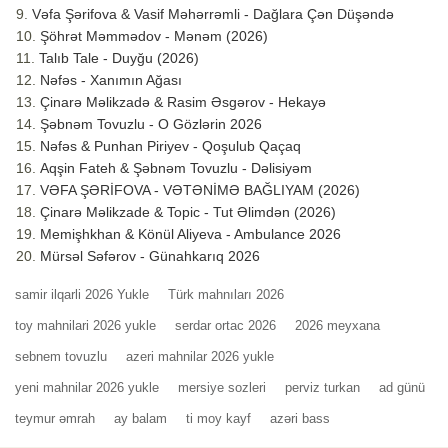
Vəfa Şərifova & Vasif Məhərrəmli - Dağlara Çən Düşəndə
Şöhrət Məmmədov - Mənəm (2026)
Talıb Tale - Duyğu (2026)
Nəfəs - Xanımın Ağası
Çinarə Məlikzadə & Rasim Əsgərov - Hekayə
Şəbnəm Tovuzlu - O Gözlərin 2026
Nəfəs & Punhan Piriyev - Qoşulub Qaçaq
Aqşin Fateh & Şəbnəm Tovuzlu - Dəlisiyəm
VƏFA ŞƏRİFOVA - VƏTƏNİMƏ BAĞLIYAM (2026)
Çinarə Məlikzade & Topic - Tut Əlimdən (2026)
Memişhkhan & Könül Aliyeva - Ambulance 2026
Mürsəl Səfərov - Günahkarıq 2026
samir ilqarli 2026 Yukle
Türk mahnıları 2026
toy mahnilari 2026 yukle
serdar ortac 2026
2026 meyxana
sebnem tovuzlu
azeri mahnilar 2026 yukle
yeni mahnilar 2026 yukle
mersiye sozleri
perviz turkan
ad günü
teymur əmrah
ay balam
ti moy kayf
azəri bass