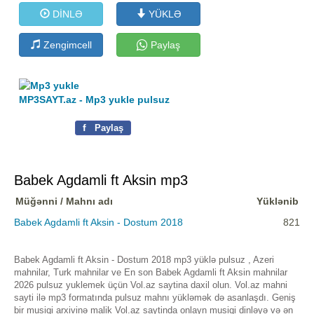
DİNLƏ
YÜKLƏ
Zengimcell
Paylaş
MP3SAYT.az - Mp3 yukle pulsuz
f
Paylaş
Babek Agdamli ft Aksin mp3
Müğənni / Mahnı adı
Yüklənib
Babek Agdamli ft Aksin - Dostum 2018
821
Babek Agdamli ft Aksin - Dostum 2018 mp3 yüklə pulsuz , Azeri
mahnilar, Turk mahnilar ve En son Babek Agdamli ft Aksin mahnilar
2026 pulsuz yuklemek üçün Vol.az saytina daxil olun. Vol.az mahni
sayti ilə mp3 formatında pulsuz mahnı yükləmək də asanlaşdı. Geniş
bir musiqi arxivinə malik Vol.az saytinda onlayn musiqi dinləyə və ən