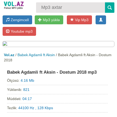
Zengimcell
Mp3 yüklə
Vip Mp3
Youtube mp3
Vol.az
/
Babek Agdamli ft Aksin
/ Babek Agdamli ft Aksin - Dostum
2018
Babek Agdamli ft Aksin - Dostum 2018 mp3
Ölçüsü:
4.16 Mb
Yüklənib:
821
Müddəti:
04:17
Tezlik:
44100 Hz , 128 Kbps