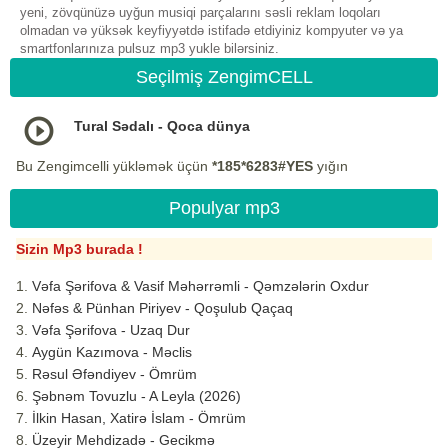
yeni, zövqünüzə uyğun musiqi parçalarını səsli reklam loqoları
olmadan və yüksək keyfiyyətdə istifadə etdiyiniz kompyuter və ya
smartfonlarınıza pulsuz mp3 yukle bilərsiniz.
Seçilmiş ZengimCELL
Tural Sədalı - Qoca dünya
Bu Zengimcelli yükləmək üçün
*185*6283#YES
yığın
Populyar mp3
Sizin Mp3 burada !
Vəfa Şərifova & Vasif Məhərrəmli - Qəmzələrin Oxdur
Nəfəs & Pünhan Piriyev - Qoşulub Qaçaq
Vəfa Şərifova - Uzaq Dur
Aygün Kazımova - Məclis
Rəsul Əfəndiyev - Ömrüm
Şəbnəm Tovuzlu - A Leyla (2026)
İlkin Hasan, Xatirə İslam - Ömrüm
Üzeyir Mehdizadə - Gecikmə