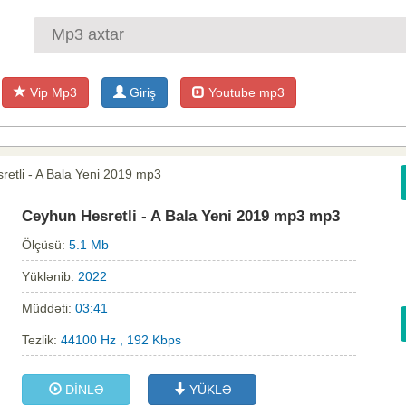
Vip Mp3
Giriş
Youtube mp3
etli - A Bala Yeni 2019 mp3
Ceyhun Hesretli - A Bala Yeni 2019 mp3 mp3
Ölçüsü:
5.1 Mb
Yüklənib:
2022
Müddəti:
03:41
Tezlik:
44100 Hz , 192 Kbps
DİNLƏ
YÜKLƏ