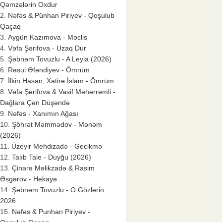
Qəmzələrin Oxdur
Nəfəs & Pünhan Piriyev - Qoşulub
Qaçaq
Aygün Kazımova - Məclis
Vəfa Şərifova - Uzaq Dur
Şəbnəm Tovuzlu - A Leyla (2026)
Rəsul Əfəndiyev - Ömrüm
İlkin Hasan, Xatirə İslam - Ömrüm
Vəfa Şərifova & Vasif Məhərrəmli -
Dağlara Çən Düşəndə
Nəfəs - Xanımın Ağası
Şöhrət Məmmədov - Mənəm
(2026)
Üzeyir Mehdizadə - Gecikmə
Talıb Tale - Duyğu (2026)
Çinarə Məlikzadə & Rasim
Əsgərov - Hekayə
Şəbnəm Tovuzlu - O Gözlərin
2026
Nəfəs & Punhan Piriyev -