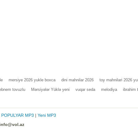
le
mersiye 2026 yukle boxca
dini mahnilar 2026
toy mahnilari 2026 yu
ebnem tovuzlu
Mərsiyələr Yüklə yeni
vuqar seda
melodiya
ibrahim 
|
POPULYAR MP3
|
Yeni MP3
info@vol.az