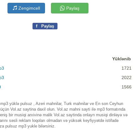
Zengimcell
Paylaş
f
Paylaş
Yüklənib
p3
1721
p3
2022
9
1566
 mp3 yüklə pulsuz , Azeri mahnilar, Turk mahnilar ve En son Ceyhun
üçün Vol.az saytina daxil olun. Vol.az mahni sayti ilə mp3 formatında
iş bir musiqi arxivinə malik Vol.az saytinda onlayn musiqi dinləyə və
rını səsli reklam loqoları olmadan və yüksək keyfiyyətdə istifadə
za pulsuz mp3 yukle bilərsiniz.