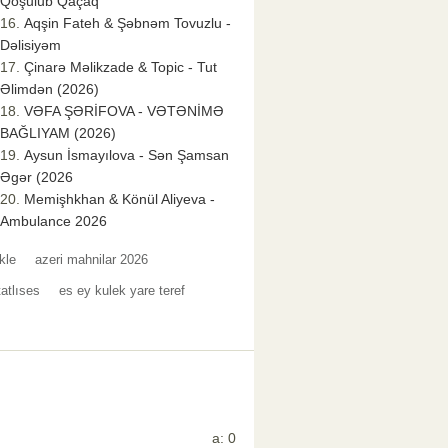
Qoşulub Qaçaq
Aqşin Fateh & Şəbnəm Tovuzlu -
Dəlisiyəm
Çinarə Məlikzade & Topic - Tut
Əlimdən (2026)
VƏFA ŞƏRİFOVA - VƏTƏNİMƏ
BAĞLIYAM (2026)
Aysun İsmayılova - Sən Şamsan
Əgər (2026
Memişhkhan & Könül Aliyeva -
Ambulance 2026
kle
azeri mahnilar 2026
tatlıses
es ey kulek yare teref
a: 0