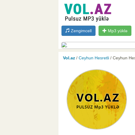
Zengimcell
Mp3 yüklə
Vol.az
/
Ceyhun Hesretli
/ Ceyhun Hesr