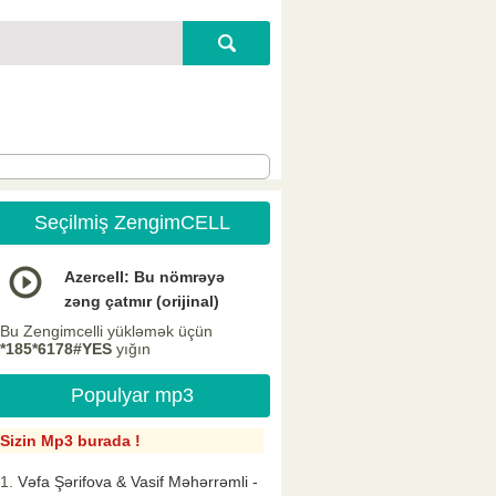
Seçilmiş ZengimCELL
Azercell: Bu nömrəyə
zəng çatmır (orijinal)
Bu Zengimcelli yükləmək üçün
*185*6178#YES
yığın
Populyar mp3
Sizin Mp3 burada !
Vəfa Şərifova & Vasif Məhərrəmli -