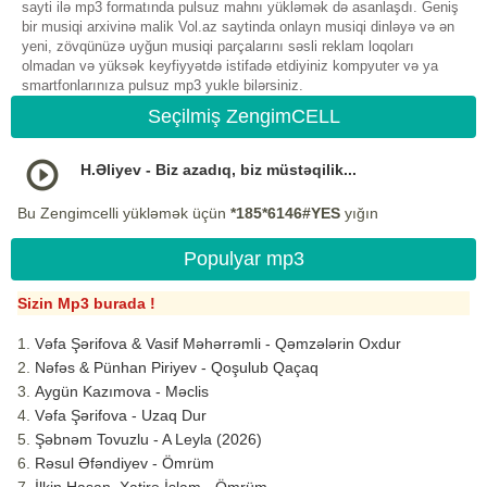
sayti ilə mp3 formatında pulsuz mahnı yükləmək də asanlaşdı. Geniş
bir musiqi arxivinə malik Vol.az saytinda onlayn musiqi dinləyə və ən
yeni, zövqünüzə uyğun musiqi parçalarını səsli reklam loqoları
olmadan və yüksək keyfiyyətdə istifadə etdiyiniz kompyuter və ya
smartfonlarınıza pulsuz mp3 yukle bilərsiniz.
Seçilmiş ZengimCELL
H.Əliyev - Biz azadıq, biz müstəqilik...
Bu Zengimcelli yükləmək üçün
*185*6146#YES
yığın
Populyar mp3
Sizin Mp3 burada !
Vəfa Şərifova & Vasif Məhərrəmli - Qəmzələrin Oxdur
Nəfəs & Pünhan Piriyev - Qoşulub Qaçaq
Aygün Kazımova - Məclis
Vəfa Şərifova - Uzaq Dur
Şəbnəm Tovuzlu - A Leyla (2026)
Rəsul Əfəndiyev - Ömrüm