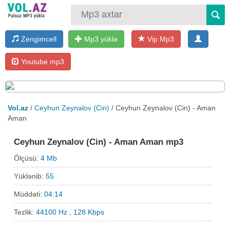
Zengimcell
Mp3 yüklə
Vip Mp3
Youtube mp3
Vol.az
/
Ceyhun Zeynalov (Cin)
/ Ceyhun Zeynalov (Cin) - Aman
Aman
Ceyhun Zeynalov (Cin) - Aman Aman mp3
Ölçüsü:
4 Mb
Yüklənib:
55
Müddəti:
04:14
Tezlik:
44100 Hz , 128 Kbps