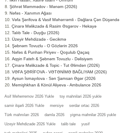
İlkin Hasan, Xatirə İslam - Ömrüm
Şöhrət Məmmədov - Mənəm (2026)
Nəfəs - Xanımın Ağası
Vəfa Şərifova & Vasif Məhərrəmli - Dağlara Çən Düşəndə
Çinarə Məlikzadə & Rasim Əsgərov - Hekayə
Talıb Tale - Duyğu (2026)
Üzeyir Mehdizadə - Gecikmə
Şəbnəm Tovuzlu - O Gözlərin 2026
Nəfəs & Punhan Piriyev - Qoşulub Qaçaq
Aqşin Fateh & Şəbnəm Tovuzlu - Dəlisiyəm
Çinarə Məlikzade & Topic - Tut Əlimdən (2026)
VƏFA ŞƏRİFOVA - VƏTƏNİMƏ BAĞLIYAM (2026)
Aysun İsmayılova - Sən Şamsan Əgər (2026
Memişhkhan & Könül Aliyeva - Ambulance 2026
Asif Meherremov 2026 Yukle
toy mahnilari 2026 yukle
samir ilqarli 2026 Yukle
mersiye
serdar ortac 2026
Türk mahnıları 2026
damla 2026
yigma mahnilar 2026 yukle
Uzeyir Mehdizade 2026 Yukle
talib tale
yusif