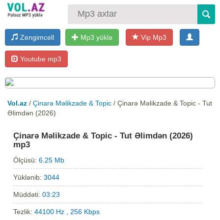
Zengimcell
Mp3 yüklə
Vip Mp3
Youtube mp3
Vol.az
/
Çinarə Məlikzade & Topic
/ Çinarə Məlikzade & Topic - Tut
Əlimdən (2026)
Çinarə Məlikzade & Topic - Tut Əlimdən (2026)
mp3
Ölçüsü:
6.25 Mb
Yüklənib:
3044
Müddəti:
03:23
Tezlik:
44100 Hz , 256 Kbps