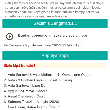
Geniş bir musiqi arxivinə malik Vol.az saytinda onlayn musiqi dinləyə
və ən yeni, zövqünüzə uyğun musiqi parçalarını səsli reklam loqoları
olmadan və yüksək keyfiyyətdə istifadə etdiyiniz kompyuter və ya
smartfonlarınıza pulsuz mp3 yukle bilərsiniz.
Seçilmiş ZengimCELL
Burdan borcum olan şəxslərə səslənirəm
Bu Zengimcelli yükləmək üçün
*185*6297#YES
yığın
Populyar mp3
Sizin Mp3 burada !
Vəfa Şərifova & Vasif Məhərrəmli - Qəmzələrin Oxdur
Nəfəs & Pünhan Piriyev - Qoşulub Qaçaq
Vəfa Şərifova - Uzaq Dur
Aygün Kazımova - Məclis
Rəsul Əfəndiyev - Ömrüm
Şəbnəm Tovuzlu - A Leyla (2026)
İlkin Hasan, Xatirə İslam - Ömrüm