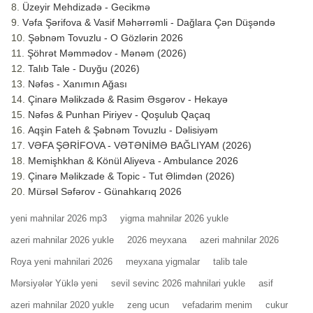
Üzeyir Mehdizadə - Gecikmə
Vəfa Şərifova & Vasif Məhərrəmli - Dağlara Çən Düşəndə
Şəbnəm Tovuzlu - O Gözlərin 2026
Şöhrət Məmmədov - Mənəm (2026)
Talıb Tale - Duyğu (2026)
Nəfəs - Xanımın Ağası
Çinarə Məlikzadə & Rasim Əsgərov - Hekayə
Nəfəs & Punhan Piriyev - Qoşulub Qaçaq
Aqşin Fateh & Şəbnəm Tovuzlu - Dəlisiyəm
VƏFA ŞƏRİFOVA - VƏTƏNİMƏ BAĞLIYAM (2026)
Memişhkhan & Könül Aliyeva - Ambulance 2026
Çinarə Məlikzade & Topic - Tut Əlimdən (2026)
Mürsəl Səfərov - Günahkarıq 2026
yeni mahnilar 2026 mp3
yigma mahnilar 2026 yukle
azeri mahnilar 2026 yukle
2026 meyxana
azeri mahnilar 2026
Roya yeni mahnilari 2026
meyxana yigmalar
talib tale
Mərsiyələr Yüklə yeni
sevil sevinc 2026 mahnilari yukle
asif
azeri mahnilar 2020 yukle
zeng ucun
vefadarim menim
cukur