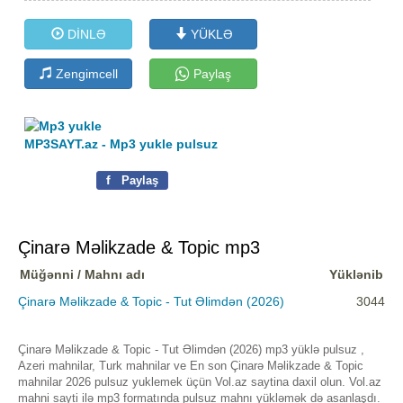
DİNLƏ
YÜKLƏ
Zengimcell
Paylaş
MP3SAYT.az - Mp3 yukle pulsuz
f
Paylaş
Çinarə Məlikzade & Topic mp3
Müğənni / Mahnı adı
Yüklənib
Çinarə Məlikzade & Topic - Tut Əlimdən (2026)
3044
Çinarə Məlikzade & Topic - Tut Əlimdən (2026) mp3 yüklə pulsuz ,
Azeri mahnilar, Turk mahnilar ve En son Çinarə Məlikzade & Topic
mahnilar 2026 pulsuz yuklemek üçün Vol.az saytina daxil olun. Vol.az
mahni sayti ilə mp3 formatında pulsuz mahnı yükləmək də asanlaşdı.