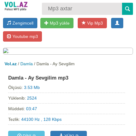
Zengimcell
Mp3 yüklə
Vip Mp3
Youtube mp3
Vol.az
/
Damla
/ Damla - Ay Sevgilim
Damla - Ay Sevgilim mp3
Ölçüsü:
3.53 Mb
Yüklənib:
2524
Müddəti:
03:47
Tezlik:
44100 Hz , 128 Kbps
DİNLƏ
YÜKLƏ