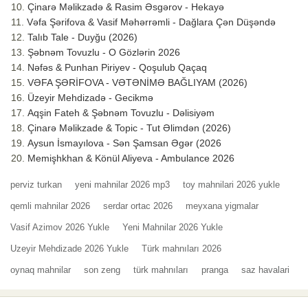
Çinarə Məlikzadə & Rasim Əsgərov - Hekayə
Vəfa Şərifova & Vasif Məhərrəmli - Dağlara Çən Düşəndə
Talıb Tale - Duyğu (2026)
Şəbnəm Tovuzlu - O Gözlərin 2026
Nəfəs & Punhan Piriyev - Qoşulub Qaçaq
VƏFA ŞƏRİFOVA - VƏTƏNİMƏ BAĞLIYAM (2026)
Üzeyir Mehdizadə - Gecikmə
Aqşin Fateh & Şəbnəm Tovuzlu - Dəlisiyəm
Çinarə Məlikzade & Topic - Tut Əlimdən (2026)
Aysun İsmayılova - Sən Şamsan Əgər (2026
Memişhkhan & Könül Aliyeva - Ambulance 2026
perviz turkan
yeni mahnilar 2026 mp3
toy mahnilari 2026 yukle
qemli mahnilar 2026
serdar ortac 2026
meyxana yigmalar
Vasif Azimov 2026 Yukle
Yeni Mahnilar 2026 Yukle
Uzeyir Mehdizade 2026 Yukle
Türk mahnıları 2026
oynaq mahnilar
son zeng
türk mahnıları
pranga
saz havalari