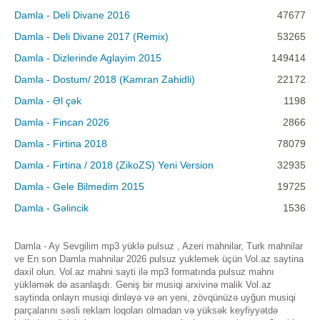
Damla - Deli Divane 2016
47677
Damla - Deli Divane 2017 (Remix)
53265
Damla - Dizlerinde Aglayim 2015
149414
Damla - Dostum/ 2018 (Kamran Zahidli)
22172
Damla - Əl çək
1198
Damla - Fincan 2026
2866
Damla - Firtina 2018
78079
Damla - Firtina / 2018 (ZikoZS) Yeni Version
32935
Damla - Gele Bilmedim 2015
19725
Damla - Gəlincik
1536
Damla - Ay Sevgilim mp3 yüklə pulsuz , Azeri mahnilar, Turk mahnilar
ve En son Damla mahnilar 2026 pulsuz yuklemek üçün Vol.az saytina
daxil olun. Vol.az mahni sayti ilə mp3 formatında pulsuz mahnı
yükləmək də asanlaşdı. Geniş bir musiqi arxivinə malik Vol.az
saytinda onlayn musiqi dinləyə və ən yeni, zövqünüzə uyğun musiqi
parçalarını səsli reklam loqoları olmadan və yüksək keyfiyyətdə