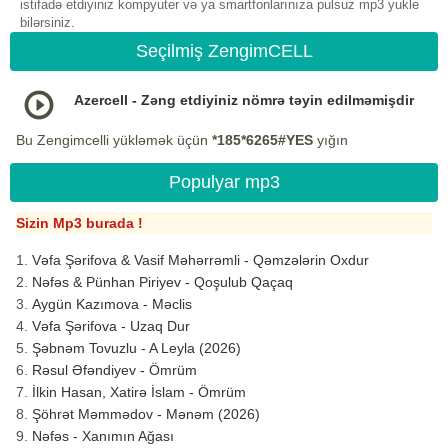
istifadə etdiyiniz kompyuter və ya smartfonlarınıza pulsuz mp3 yukle
bilərsiniz.
Seçilmiş ZengimCELL
Azercell - Zəng etdiyiniz nömrə təyin edilməmişdir
Bu Zengimcelli yükləmək üçün
*185*6265#YES
yığın
Populyar mp3
Sizin Mp3 burada !
Vəfa Şərifova & Vasif Məhərrəmli - Qəmzələrin Oxdur
Nəfəs & Pünhan Piriyev - Qoşulub Qaçaq
Aygün Kazımova - Məclis
Vəfa Şərifova - Uzaq Dur
Şəbnəm Tovuzlu - A Leyla (2026)
Rəsul Əfəndiyev - Ömrüm
İlkin Hasan, Xatirə İslam - Ömrüm
Şöhrət Məmmədov - Mənəm (2026)
Nəfəs - Xanımın Ağası