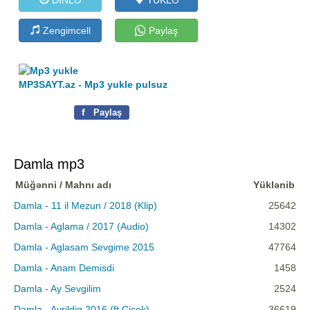
Zengimcell
Paylaş
MP3SAYT.az - Mp3 yukle pulsuz
f
Paylaş
Damla mp3
Müğənni / Mahnı adı
Yüklənib
Damla - 11 il Mezun / 2018 (Klip)
25642
Damla - Aglama / 2017 (Audio)
14302
Damla - Aglasam Sevgime 2015
47764
Damla - Anam Demisdi
1458
Damla - Ay Sevgilim
2524
Damla - Ayrildiq 2016 (ft Cicek)
36619