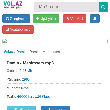
Zengimcell
Mp3 yüklə
Vip Mp3
Youtube mp3
Vol.az
/
Damla
/ Damla - Mənimsəm
Damla - Mənimsəm mp3
Ölçüsü:
2.43 Mb
Yüklənib:
2960
Müddəti:
02:37
Tezlik:
48000 Hz , 128 Kbps
DİNLƏ
YÜKLƏ