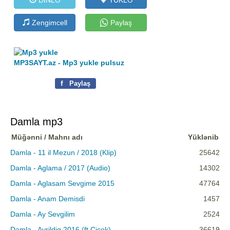
Zengimcell
Paylaş
MP3SAYT.az - Mp3 yukle pulsuz
f
Paylaş
Damla mp3
Müğənni / Mahnı adı
Yüklənib
Damla - 11 il Mezun / 2018 (Klip)
25642
Damla - Aglama / 2017 (Audio)
14302
Damla - Aglasam Sevgime 2015
47764
Damla - Anam Demisdi
1457
Damla - Ay Sevgilim
2524
Damla - Ayrildiq 2016 (ft Cicek)
36619