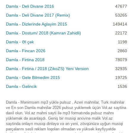
Damla - Deli Divane 2016
47677
Damla - Deli Divane 2017 (Remix)
53265
Damla - Dizlerinde Aglayim 2015
149414
Damla - Dostum/ 2018 (Kamran Zahidli)
22172
Damla - Əl çək
1198
Damla - Fincan 2026
2860
Damla - Firtina 2018
78079
Damla - Firtina / 2018 (ZikoZS) Yeni Version
32935
Damla - Gele Bilmedim 2015
19725
Damla - Gəlincik
1536
Damla - Mənimsəm mp3 yüklə pulsuz , Azeri mahnilar, Turk mahnilar
ve En son Damla mahnilar 2026 pulsuz yuklemek üçün Vol.az saytina
daxil olun. Vol.az mahni sayti ilə mp3 formatında pulsuz mahnı
yükləmək də asanlaşdı. Geniş bir musiqi arxivinə malik Vol.az
saytinda onlayn musiqi dinləyə və ən yeni, zövqünüzə uyğun musiqi
parçalarını səsli reklam loqoları olmadan və yüksək keyfiyyətdə