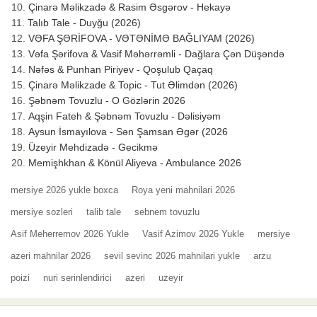
Çinarə Məlikzadə & Rasim Əsgərov - Hekayə
Talıb Tale - Duyğu (2026)
VƏFA ŞƏRİFOVA - VƏTƏNİMƏ BAĞLIYAM (2026)
Vəfa Şərifova & Vasif Məhərrəmli - Dağlara Çən Düşəndə
Nəfəs & Punhan Piriyev - Qoşulub Qaçaq
Çinarə Məlikzade & Topic - Tut Əlimdən (2026)
Şəbnəm Tovuzlu - O Gözlərin 2026
Aqşin Fateh & Şəbnəm Tovuzlu - Dəlisiyəm
Aysun İsmayılova - Sən Şamsan Əgər (2026
Üzeyir Mehdizadə - Gecikmə
Memişhkhan & Könül Aliyeva - Ambulance 2026
mersiye 2026 yukle boxca
Roya yeni mahnilari 2026
mersiye sozleri
talib tale
sebnem tovuzlu
Asif Meherremov 2026 Yukle
Vasif Azimov 2026 Yukle
mersiye
azeri mahnilar 2026
sevil sevinc 2026 mahnilari yukle
arzu
poizi
nuri serinlendirici
azeri
uzeyir