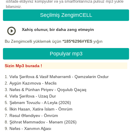
istifadə etdiyiniz kompyuter və ya smartfonlarınıza pulsuz mp3 yukle
bilərsiniz.
Seçilmiş ZengimCELL
Xahiş olunur, bir daha zəng etməyin
Bu Zengimcelli yükləmək üçün
*185*6296#YES
yığın
Populyar mp3
Sizin Mp3 burada !
Vəfa Şərifova & Vasif Məhərrəmli - Qəmzələrin Oxdur
Aygün Kazımova - Məclis
Nəfəs & Pünhan Piriyev - Qoşulub Qaçaq
Vəfa Şərifova - Uzaq Dur
Şəbnəm Tovuzlu - A Leyla (2026)
İlkin Hasan, Xatirə İslam - Ömrüm
Rəsul Əfəndiyev - Ömrüm
Şöhrət Məmmədov - Mənəm (2026)
Nəfəs - Xanımın Ağası