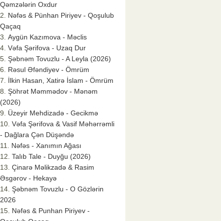
Qəmzələrin Oxdur
Nəfəs & Pünhan Piriyev - Qoşulub
Qaçaq
Aygün Kazımova - Məclis
Vəfa Şərifova - Uzaq Dur
Şəbnəm Tovuzlu - A Leyla (2026)
Rəsul Əfəndiyev - Ömrüm
İlkin Hasan, Xatirə İslam - Ömrüm
Şöhrət Məmmədov - Mənəm
(2026)
Üzeyir Mehdizadə - Gecikmə
Vəfa Şərifova & Vasif Məhərrəmli
- Dağlara Çən Düşəndə
Nəfəs - Xanımın Ağası
Talıb Tale - Duyğu (2026)
Çinarə Məlikzadə & Rasim
Əsgərov - Hekayə
Şəbnəm Tovuzlu - O Gözlərin
2026
Nəfəs & Punhan Piriyev -