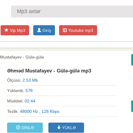
Vip Mp3
Giriş
Youtube mp3
Mustafayev - Gülə-gülə
Əhməd Mustafayev - Gülə-gülə mp3
Ölçüsü:
2.53 Mb
Yüklənib:
578
Müddəti:
02:44
Tezlik:
48000 Hz , 128 Kbps
DİNLƏ
YÜKLƏ