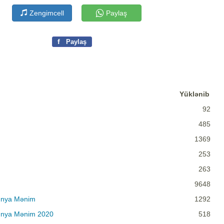
Zengimcell
Paylaş
f
Paylaş
Yüklənib
92
485
1369
253
263
9648
ünya Mənim
1292
ünya Mənim 2020
518