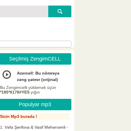
Seçilmiş ZengimCELL
Azercell: Bu nömrəyə
zəng çatmır (orijinal)
Bu Zengimcelli yükləmək üçün
*185*6178#YES
yığın
Populyar mp3
Sizin Mp3 burada !
Vəfa Şərifova & Vasif Məhərrəmli -