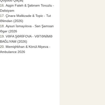
Qoşulub Qaçaq
Aqşin Fateh & Şəbnəm Tovuzlu -
Dəlisiyəm
Çinarə Məlikzade & Topic - Tut
Əlimdən (2026)
Aysun İsmayılova - Sən Şamsan
Əgər (2026
VƏFA ŞƏRİFOVA - VƏTƏNİMƏ
BAĞLIYAM (2026)
Memişhkhan & Könül Aliyeva -
Ambulance 2026