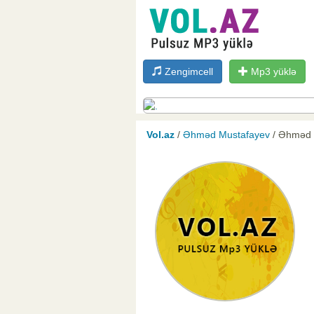
Zengimcell
Mp3 yüklə
Vol.az
/
Əhməd Mustafayev
/ Əhməd 