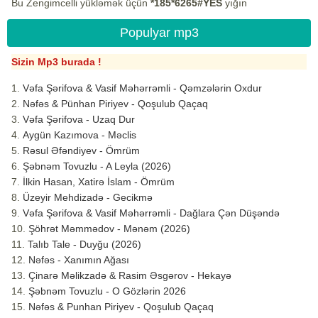
Bu Zengimcelli yükləmək üçün
*185*6265#YES
yığın
Populyar mp3
Sizin Mp3 burada !
Vəfa Şərifova & Vasif Məhərrəmli - Qəmzələrin Oxdur
Nəfəs & Pünhan Piriyev - Qoşulub Qaçaq
Vəfa Şərifova - Uzaq Dur
Aygün Kazımova - Məclis
Rəsul Əfəndiyev - Ömrüm
Şəbnəm Tovuzlu - A Leyla (2026)
İlkin Hasan, Xatirə İslam - Ömrüm
Üzeyir Mehdizadə - Gecikmə
Vəfa Şərifova & Vasif Məhərrəmli - Dağlara Çən Düşəndə
Şöhrət Məmmədov - Mənəm (2026)
Talıb Tale - Duyğu (2026)
Nəfəs - Xanımın Ağası
Çinarə Məlikzadə & Rasim Əsgərov - Hekayə
Şəbnəm Tovuzlu - O Gözlərin 2026
Nəfəs & Punhan Piriyev - Qoşulub Qaçaq