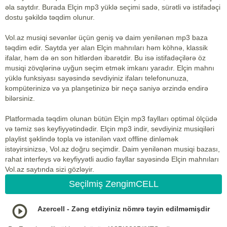
əla saytdır. Burada Elçin mp3 yüklə seçimi sadə, sürətli və istifadəçi
dostu şəkildə təqdim olunur.
Vol.az musiqi sevənlər üçün geniş və daim yenilənən mp3 baza
təqdim edir. Saytda yer alan Elçin mahnıları həm köhnə, klassik
ifalar, həm də ən son hitlərdən ibarətdir. Bu isə istifadəçilərə öz
musiqi zövqlərinə uyğun seçim etmək imkanı yaradır. Elçin mahnı
yüklə funksiyası sayəsində sevdiyiniz ifaları telefonunuza,
kompüterinizə və ya planşetinizə bir neçə saniyə ərzində endirə
bilərsiniz.
Platformada təqdim olunan bütün Elçin mp3 faylları optimal ölçüdə
və təmiz səs keyfiyyətindədir. Elçin mp3 indir, sevdiyiniz musiqiləri
playlist şəklində topla və istənilən vaxt offline dinləmək
istəyirsinizsə, Vol.az doğru seçimdir. Daim yenilənən musiqi bazası,
rahat interfeys və keyfiyyətli audio fayllar sayəsində Elçin mahnıları
Vol.az saytında sizi gözləyir.
Seçilmiş ZengimCELL
Azercell - Zəng etdiyiniz nömrə təyin edilməmişdir