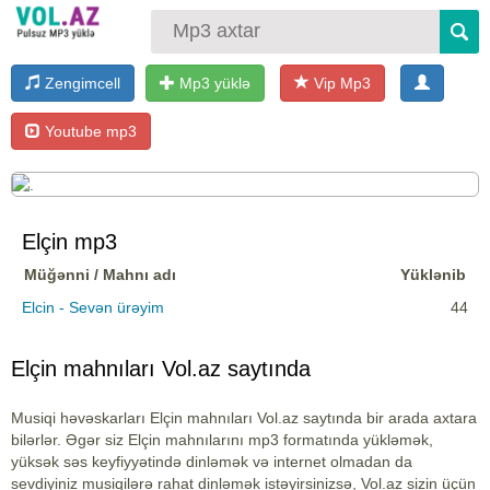
Zengimcell
Mp3 yüklə
Vip Mp3
Youtube mp3
Elçin mp3
Müğənni / Mahnı adı
Yüklənib
Elcin - Sevən ürəyim
44
Elçin mahnıları Vol.az saytında
Musiqi həvəskarları Elçin mahnıları Vol.az saytında bir arada axtara
bilərlər. Əgər siz Elçin mahnılarını mp3 formatında yükləmək,
yüksək səs keyfiyyətində dinləmək və internet olmadan da
sevdiyiniz musiqilərə rahat dinləmək istəyirsinizsə, Vol.az sizin üçün