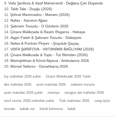
Vəfa Şərifova & Vasif Məhərrəmli - Dağlara Çən Düşəndə
Talıb Tale - Duyğu (2026)
Şöhrət Məmmədov - Mənəm (2026)
Nəfəs - Xanımın Ağası
Şəbnəm Tovuzlu - O Gözlərin 2026
Çinarə Məlikzadə & Rasim Əsgərov - Hekayə
Aqşin Fateh & Şəbnəm Tovuzlu - Dəlisiyəm
Nəfəs & Punhan Piriyev - Qoşulub Qaçaq
VƏFA ŞƏRİFOVA - VƏTƏNİMƏ BAĞLIYAM (2026)
Çinarə Məlikzade & Topic - Tut Əlimdən (2026)
Memişhkhan & Könül Aliyeva - Ambulance 2026
Mürsəl Səfərov - Günahkarıq 2026
toy mahnilari 2026 yukle
Uzeyir Mehdizade 2026 Yukle
dini mahnilar 2026
azeri mahnilar 2026
sebnem tovuzlu
azeri mahnilar 2026 yukle
mersiye
sevgiye aid mahnilar 2026
sevil sevinc 2026 mahnilari yukle
Türk mahnıları 2026
zəng üçün
tunzale
babək nur
könül kerimova
baləli