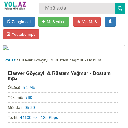
Zengimcell
Mp3 yüklə
Vip Mp3
Youtube mp3
Vol.az
/ Elsəvər Göyçaylı & Rüstəm Yağmur - Dostum
Elsəvər Göyçaylı & Rüstəm Yağmur - Dostum
mp3
Ölçüsü:
5.1 Mb
Yüklənib:
780
Müddəti:
05:30
Tezlik:
44100 Hz , 128 Kbps