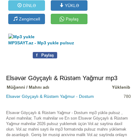
DİNLƏ
YÜKLƏ
Zengimcell
Paylaş
MP3SAYT.az - Mp3 yukle pulsuz
f
Paylaş
Elsəvər Göyçaylı & Rüstəm Yağmur mp3
Müğənni / Mahnı adı
Yüklənib
Elsəvər Göyçaylı & Rüstəm Yağmur - Dostum
780
Elsəvər Göyçaylı & Rüstəm Yağmur - Dostum mp3 yüklə pulsuz ,
Azeri mahnilar, Turk mahnilar ve En son Elsəvər Göyçaylı & Rüstəm
Yağmur mahnilar 2026 pulsuz yuklemek üçün Vol.az saytina daxil
olun. Vol.az mahni sayti ilə mp3 formatında pulsuz mahnı yükləmək
də asanlaşdı. Geniş bir musiqi arxivinə malik Vol.az saytinda onlayn