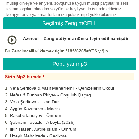
musiqi dinləyə və ən yeni, zövqünüzə uyğun musiqi parçalarını səsli
reklam loqoları olmadan və yüksək keyfiyyətdə istifadə etdiyiniz
kompyuter və ya smartfonlarınıza pulsuz mp3 yukle bilərsiniz.
Seçilmiş ZengimCELL
Azercell - Zəng etdiyiniz nömrə təyin edilməmişdir
Bu Zengimcelli yükləmək üçün
*185*6265#YES
yığın
Populyar mp3
Sizin Mp3 burada !
Vəfa Şərifova & Vasif Məhərrəmli - Qəmzələrin Oxdur
Nəfəs & Pünhan Piriyev - Qoşulub Qaçaq
Vəfa Şərifova - Uzaq Dur
Aygün Kazımova - Məclis
Rəsul Əfəndiyev - Ömrüm
Şəbnəm Tovuzlu - A Leyla (2026)
İlkin Hasan, Xatirə İslam - Ömrüm
Üzeyir Mehdizadə - Gecikmə