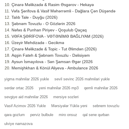
Çinarə Məlikzadə & Rasim Əsgərov - Hekayə
Vəfa Şərifova & Vasif Məhərrəmli - Dağlara Çən Düşəndə
Talıb Tale - Duyğu (2026)
Şəbnəm Tovuzlu - O Gözlərin 2026
Nəfəs & Punhan Piriyev - Qoşulub Qaçaq
VƏFA ŞƏRİFOVA - VƏTƏNİMƏ BAĞLIYAM (2026)
Üzeyir Mehdizadə - Gecikmə
Çinarə Məlikzade & Topic - Tut Əlimdən (2026)
Aqşin Fateh & Şəbnəm Tovuzlu - Dəlisiyəm
Aysun İsmayılova - Sən Şamsan Əgər (2026
Memişhkhan & Könül Aliyeva - Ambulance 2026
yigma mahnilar 2026 yukle
sevil sevinc 2026 mahnilari yukle
serdar ortac 2026
yeni mahnilar 2026 mp3
qemli mahnilar 2026
sevgiye aid mahnilar 2026
mersiye sozleri
Vasif Azimov 2026 Yukle
Mərsiyələr Yüklə yeni
sebnem tovuzlu
qara gozlum
perviz bulbule
miro onsuz
qal sene qurban
ulviye namazova