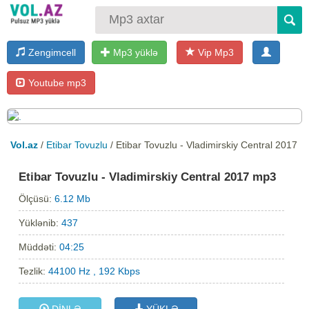
Zengimcell
Mp3 yüklə
Vip Mp3
Youtube mp3
Vol.az
/
Etibar Tovuzlu
/ Etibar Tovuzlu - Vladimirskiy Central 2017
Etibar Tovuzlu - Vladimirskiy Central 2017 mp3
Ölçüsü:
6.12 Mb
Yüklənib:
437
Müddəti:
04:25
Tezlik:
44100 Hz , 192 Kbps
DİNLƏ
YÜKLƏ