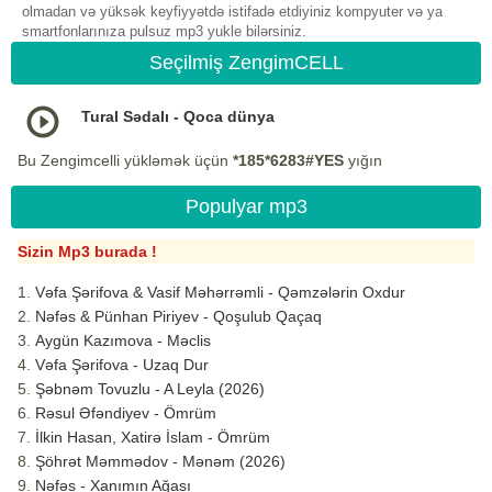
olmadan və yüksək keyfiyyətdə istifadə etdiyiniz kompyuter və ya
smartfonlarınıza pulsuz mp3 yukle bilərsiniz.
Seçilmiş ZengimCELL
Tural Sədalı - Qoca dünya
Bu Zengimcelli yükləmək üçün
*185*6283#YES
yığın
Populyar mp3
Sizin Mp3 burada !
Vəfa Şərifova & Vasif Məhərrəmli - Qəmzələrin Oxdur
Nəfəs & Pünhan Piriyev - Qoşulub Qaçaq
Aygün Kazımova - Məclis
Vəfa Şərifova - Uzaq Dur
Şəbnəm Tovuzlu - A Leyla (2026)
Rəsul Əfəndiyev - Ömrüm
İlkin Hasan, Xatirə İslam - Ömrüm
Şöhrət Məmmədov - Mənəm (2026)
Nəfəs - Xanımın Ağası