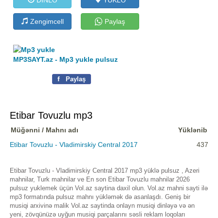
Zengimcell
Paylaş
MP3SAYT.az - Mp3 yukle pulsuz
f
Paylaş
Etibar Tovuzlu mp3
Müğənni / Mahnı adı
Yüklənib
Etibar Tovuzlu - Vladimirskiy Central 2017
437
Etibar Tovuzlu - Vladimirskiy Central 2017 mp3 yüklə pulsuz , Azeri
mahnilar, Turk mahnilar ve En son Etibar Tovuzlu mahnilar 2026
pulsuz yuklemek üçün Vol.az saytina daxil olun. Vol.az mahni sayti ilə
mp3 formatında pulsuz mahnı yükləmək də asanlaşdı. Geniş bir
musiqi arxivinə malik Vol.az saytinda onlayn musiqi dinləyə və ən
yeni, zövqünüzə uyğun musiqi parçalarını səsli reklam loqoları