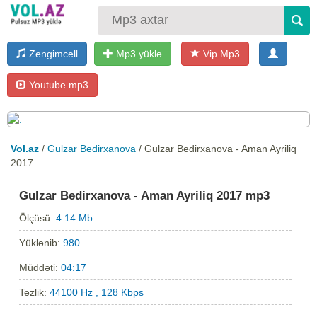
Zengimcell
Mp3 yüklə
Vip Mp3
Youtube mp3
Vol.az
/
Gulzar Bedirxanova
/ Gulzar Bedirxanova - Aman Ayriliq
2017
Gulzar Bedirxanova - Aman Ayriliq 2017 mp3
Ölçüsü:
4.14 Mb
Yüklənib:
980
Müddəti:
04:17
Tezlik:
44100 Hz , 128 Kbps