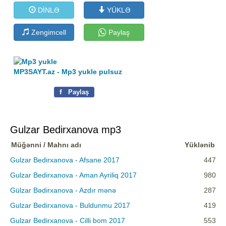
DİNLƏ
YÜKLƏ
Zengimcell
Paylaş
MP3SAYT.az - Mp3 yukle pulsuz
f
Paylaş
Gulzar Bedirxanova mp3
Müğənni / Mahnı adı
Yüklənib
Gulzar Bedirxanova - Afsane 2017
447
Gulzar Bedirxanova - Aman Ayriliq 2017
980
Gülzar Bədirxanova - Azdır mənə
287
Gulzar Bedirxanova - Buldunmu 2017
419
Gulzar Bedirxanova - Cilli bom 2017
553