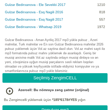
Gulzar Bedirxanova - Ele Sevekki 2017
1210
Gulzar Bedirxanova - Esq Nagili 2016
818
Gulzar Bedirxanova - Esq Nagili 2017
557
Gulzar Bedirxanova - Whatsap 2019
1972
Gulzar Bedirxanova - Aman Ayriliq 2017 mp3 yüklə pulsuz , Azeri
mahnilar, Turk mahnilar ve En son Gulzar Bedirxanova mahnilar 2026
pulsuz yuklemek üçün Vol.az saytina daxil olun. Vol.az mahni sayti ilə
mp3 formatında pulsuz mahnı yükləmək də asanlaşdı. Geniş bir
musiqi arxivinə malik Vol.az saytinda onlayn musiqi dinləyə və ən
yeni, zövqünüzə uyğun musiqi parçalarını səsli reklam loqoları
olmadan və yüksək keyfiyyətdə istifadə etdiyiniz kompyuter və ya
smartfonlarınıza pulsuz mp3 yukle bilərsiniz.
Seçilmiş ZengimCELL
Azercell: Bu nömrəyə zəng çatmır (orijinal)
Bu Zengimcelli yükləmək üçün
*185*6178#YES
yığın