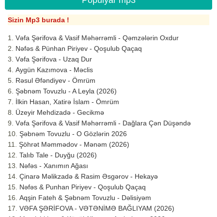
Populyar mp3
Sizin Mp3 burada !
Vəfa Şərifova & Vasif Məhərrəmli - Qəmzələrin Oxdur
Nəfəs & Pünhan Piriyev - Qoşulub Qaçaq
Vəfa Şərifova - Uzaq Dur
Aygün Kazımova - Məclis
Rəsul Əfəndiyev - Ömrüm
Şəbnəm Tovuzlu - A Leyla (2026)
İlkin Hasan, Xatirə İslam - Ömrüm
Üzeyir Mehdizadə - Gecikmə
Vəfa Şərifova & Vasif Məhərrəmli - Dağlara Çən Düşəndə
Şəbnəm Tovuzlu - O Gözlərin 2026
Şöhrət Məmmədov - Mənəm (2026)
Talıb Tale - Duyğu (2026)
Nəfəs - Xanımın Ağası
Çinarə Məlikzadə & Rasim Əsgərov - Hekayə
Nəfəs & Punhan Piriyev - Qoşulub Qaçaq
Aqşin Fateh & Şəbnəm Tovuzlu - Dəlisiyəm
VƏFA ŞƏRİFOVA - VƏTƏNİMƏ BAĞLIYAM (2026)