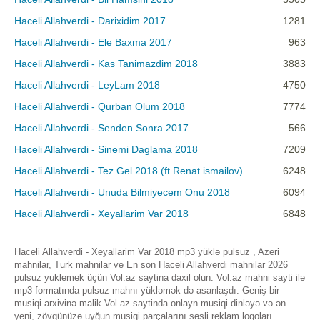
Haceli Allahverdi - Darixidim 2017
1281
Haceli Allahverdi - Ele Baxma 2017
963
Haceli Allahverdi - Kas Tanimazdim 2018
3883
Haceli Allahverdi - LeyLam 2018
4750
Haceli Allahverdi - Qurban Olum 2018
7774
Haceli Allahverdi - Senden Sonra 2017
566
Haceli Allahverdi - Sinemi Daglama 2018
7209
Haceli Allahverdi - Tez Gel 2018 (ft Renat ismailov)
6248
Haceli Allahverdi - Unuda Bilmiyecem Onu 2018
6094
Haceli Allahverdi - Xeyallarim Var 2018
6848
Haceli Allahverdi - Xeyallarim Var 2018 mp3 yüklə pulsuz , Azeri
mahnilar, Turk mahnilar ve En son Haceli Allahverdi mahnilar 2026
pulsuz yuklemek üçün Vol.az saytina daxil olun. Vol.az mahni sayti ilə
mp3 formatında pulsuz mahnı yükləmək də asanlaşdı. Geniş bir
musiqi arxivinə malik Vol.az saytinda onlayn musiqi dinləyə və ən
yeni, zövqünüzə uyğun musiqi parçalarını səsli reklam loqoları