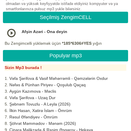
olmadan və yüksək keyfiyyətdə istifadə etdiyiniz kompyuter və ya
smartfonlarınıza pulsuz mp3 yukle bilərsiniz.
Seçilmiş ZengimCELL
Afşin Azəri - Ona deyin
Bu Zengimcelli yükləmək üçün
*185*6306#YES
yığın
Populyar mp3
Sizin Mp3 burada !
Vəfa Şərifova & Vasif Məhərrəmli - Qəmzələrin Oxdur
Nəfəs & Pünhan Piriyev - Qoşulub Qaçaq
Aygün Kazımova - Məclis
Vəfa Şərifova - Uzaq Dur
Şəbnəm Tovuzlu - A Leyla (2026)
İlkin Hasan, Xatirə İslam - Ömrüm
Rəsul Əfəndiyev - Ömrüm
Şöhrət Məmmədov - Mənəm (2026)
Çinarə Məlikzadə & Rasim Əsgərov - Hekayə