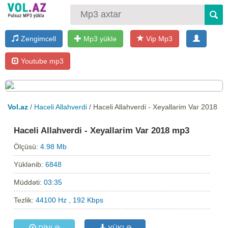
Zengimcell
Mp3 yüklə
Vip Mp3
Youtube mp3
Vol.az
/
Haceli Allahverdi
/ Haceli Allahverdi - Xeyallarim Var 2018
Haceli Allahverdi - Xeyallarim Var 2018 mp3
Ölçüsü:
4.98 Mb
Yüklənib:
6848
Müddəti:
03:35
Tezlik:
44100 Hz , 192 Kbps
DİNLƏ
YÜKLƏ