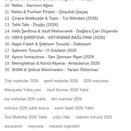
Nəfəs - Xanımın Ağası
Nəfəs & Punhan Piriyev - Qoşulub Qaçaq
Çinarə Məlikzade & Topic - Tut Əlimdən (2026)
Talıb Tale - Duyğu (2026)
Vəfa Şərifova & Vasif Məhərrəmli - Dağlara Çən Düşəndə
VƏFA ŞƏRİFOVA - VƏTƏNİMƏ BAĞLIYAM (2026)
Aqşin Fateh & Şəbnəm Tovuzlu - Dəlisiyəm
Şəbnəm Tovuzlu - O Gözlərin 2026
Aysun İsmayılova - Sən Şamsan Əgər (2026
Memişhkhan & Könül Aliyeva - Ambulance 2026
SHAN & Şöhrət Məmmədov - Yaram Öldürməz
Türk mahnıları 2026
qemli mahnilar 2026
2026 meyxana
Mərsiyələr Yüklə yeni
Vasif Azimov 2026 Yukle
toy mahnilari 2026 yukle
dini mahnilar 2026
mersiye 2026 yukle boxca
samir ilqarli 2026 Yukle
Yeni Mahnilar 2026 Yukle
yıldız tilbe
sebnem tovuzlu 2020
arzuxanım
meyxana
metanet isgenderli