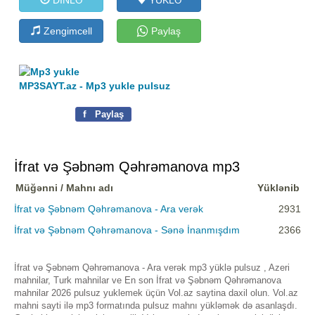
Zengimcell
Paylaş
MP3SAYT.az - Mp3 yukle pulsuz
f
Paylaş
İfrat və Şəbnəm Qəhrəmanova mp3
Müğənni / Mahnı adı
Yüklənib
İfrat və Şəbnəm Qəhrəmanova - Ara verək
2931
İfrat və Şəbnəm Qəhrəmanova - Sənə İnanmışdım
2366
İfrat və Şəbnəm Qəhrəmanova - Ara verək mp3 yüklə pulsuz , Azeri
mahnilar, Turk mahnilar ve En son İfrat və Şəbnəm Qəhrəmanova
mahnilar 2026 pulsuz yuklemek üçün Vol.az saytina daxil olun. Vol.az
mahni sayti ilə mp3 formatında pulsuz mahnı yükləmək də asanlaşdı.