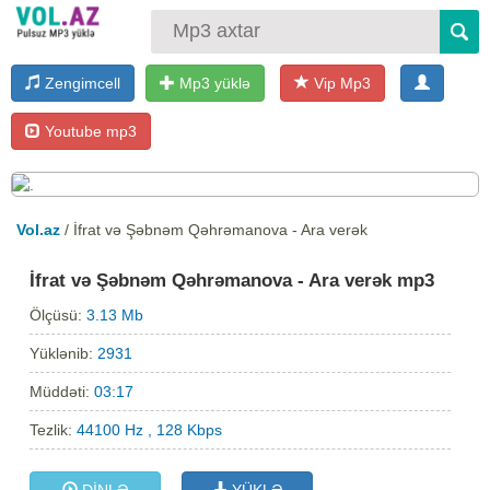
Zengimcell
Mp3 yüklə
Vip Mp3
Youtube mp3
Vol.az
/ İfrat və Şəbnəm Qəhrəmanova - Ara verək
İfrat və Şəbnəm Qəhrəmanova - Ara verək mp3
Ölçüsü:
3.13 Mb
Yüklənib:
2931
Müddəti:
03:17
Tezlik:
44100 Hz , 128 Kbps
DİNLƏ
YÜKLƏ