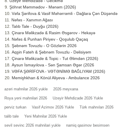
Üzeyir Mehdizadə - Gecikmə
Şöhrət Məmmədov - Mənəm (2026)
Vəfa Şərifova & Vasif Məhərrəmli - Dağlara Çən Düşəndə
Nəfəs - Xanımın Ağası
Talıb Tale - Duyğu (2026)
Çinarə Məlikzadə & Rasim Əsgərov - Hekayə
Nəfəs & Punhan Piriyev - Qoşulub Qaçaq
Şəbnəm Tovuzlu - O Gözlərin 2026
Aqşin Fateh & Şəbnəm Tovuzlu - Dəlisiyəm
Çinarə Məlikzade & Topic - Tut Əlimdən (2026)
Aysun İsmayılova - Sən Şamsan Əgər (2026
VƏFA ŞƏRİFOVA - VƏTƏNİMƏ BAĞLIYAM (2026)
Memişhkhan & Könül Aliyeva - Ambulance 2026
azeri mahnilar 2026 yukle
2026 meyxana
Roya yeni mahnilari 2026
Uzeyir Mehdizade 2026 Yukle
perviz turkan
Vasif Azimov 2026 Yukle
Türk mahnıları 2026
talib tale
Yeni Mahnilar 2026 Yukle
sevil sevinc 2026 mahnilari yukle
namiq qasimov besimsen