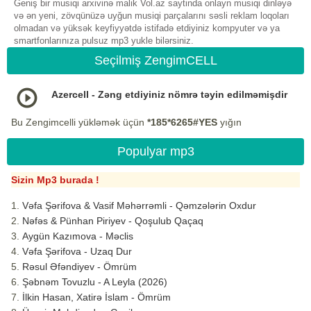
Geniş bir musiqi arxivinə malik Vol.az saytinda onlayn musiqi dinləyə
və ən yeni, zövqünüzə uyğun musiqi parçalarını səsli reklam loqoları
olmadan və yüksək keyfiyyətdə istifadə etdiyiniz kompyuter və ya
smartfonlarınıza pulsuz mp3 yukle bilərsiniz.
Seçilmiş ZengimCELL
Azercell - Zəng etdiyiniz nömrə təyin edilməmişdir
Bu Zengimcelli yükləmək üçün
*185*6265#YES
yığın
Populyar mp3
Sizin Mp3 burada !
Vəfa Şərifova & Vasif Məhərrəmli - Qəmzələrin Oxdur
Nəfəs & Pünhan Piriyev - Qoşulub Qaçaq
Aygün Kazımova - Məclis
Vəfa Şərifova - Uzaq Dur
Rəsul Əfəndiyev - Ömrüm
Şəbnəm Tovuzlu - A Leyla (2026)
İlkin Hasan, Xatirə İslam - Ömrüm