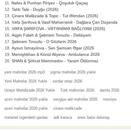
Nəfəs & Punhan Piriyev - Qoşulub Qaçaq
Talıb Tale - Duyğu (2026)
Çinarə Məlikzade & Topic - Tut Əlimdən (2026)
Vəfa Şərifova & Vasif Məhərrəmli - Dağlara Çən Düşəndə
VƏFA ŞƏRİFOVA - VƏTƏNİMƏ BAĞLIYAM (2026)
Aqşin Fateh & Şəbnəm Tovuzlu - Dəlisiyəm
Şəbnəm Tovuzlu - O Gözlərin 2026
Aysun İsmayılova - Sən Şamsan Əgər (2026
Memişhkhan & Könül Aliyeva - Ambulance 2026
SHAN & Şöhrət Məmmədov - Yaram Öldürməz
yeni mahnilar 2026 mp3
yigma mahnilar 2026 yukle
Yeni Mahnilar 2026 Yukle
serdar ortac 2026
Uzeyir Mehdizade 2026 Yukle
Türk mahnıları 2026
damla 2026
azeri mahnilar 2026 yukle
sevgiye aid mahnilar 2026
mersiye
azeri mahnilar 2020 yukle
cinare melikzade
metanet isgenderli qardas
adil karaca
enes batur dolunay