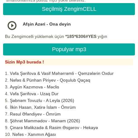
smartfonlarınıza pulsuz mp3 yukle bilərsiniz.
Seçilmiş ZengimCELL
Afşin Azəri - Ona deyin
Bu Zengimcelli yükləmək üçün
*185*6306#YES
yığın
Populyar mp3
Sizin Mp3 burada !
Vəfa Şərifova & Vasif Məhərrəmli - Qəmzələrin Oxdur
Nəfəs & Pünhan Piriyev - Qoşulub Qaçaq
Aygün Kazımova - Məclis
Vəfa Şərifova - Uzaq Dur
Şəbnəm Tovuzlu - A Leyla (2026)
İlkin Hasan, Xatirə İslam - Ömrüm
Rəsul Əfəndiyev - Ömrüm
Şöhrət Məmmədov - Mənəm (2026)
Çinarə Məlikzadə & Rasim Əsgərov - Hekayə
Nəfəs - Xanımın Ağası