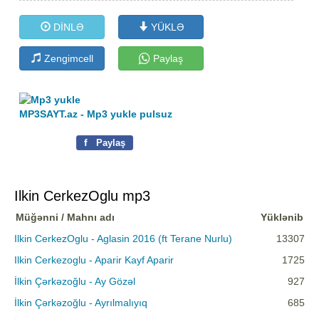
DİNLƏ
YÜKLƏ
Zengimcell
Paylaş
MP3SAYT.az - Mp3 yukle pulsuz
f
Paylaş
Ilkin CerkezOglu mp3
Müğənni / Mahnı adı
Yüklənib
Ilkin CerkezOglu - Aglasin 2016 (ft Terane Nurlu)
13307
Ilkin Cerkezoglu - Aparir Kayf Aparir
1725
İlkin Çərkəzoğlu - Ay Gözəl
927
İlkin Çərkəzoğlu - Ayrılmalıyıq
685