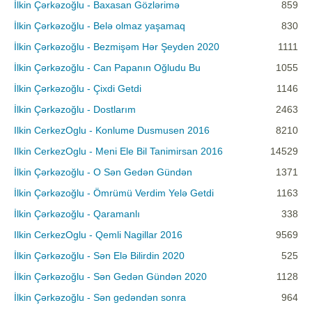
İlkin Çərkəzoğlu - Baxasan Gözlərimə
859
İlkin Çərkəzoğlu - Belə olmaz yaşamaq
830
İlkin Çərkəzoğlu - Bezmişəm Hər Şeyden 2020
1111
İlkin Çərkəzoğlu - Can Papanın Oğludu Bu
1055
İlkin Çərkəzoğlu - Çixdi Getdi
1146
İlkin Çərkəzoğlu - Dostlarım
2463
Ilkin CerkezOglu - Konlume Dusmusen 2016
8210
Ilkin CerkezOglu - Meni Ele Bil Tanimirsan 2016
14529
İlkin Çərkəzoğlu - O Sən Gedən Gündən
1371
İlkin Çərkəzoğlu - Ömrümü Verdim Yelə Getdi
1163
İlkin Çərkəzoğlu - Qaramanlı
338
Ilkin CerkezOglu - Qemli Nagillar 2016
9569
İlkin Çərkəzoğlu - Sən Elə Bilirdin 2020
525
İlkin Çərkəzoğlu - Sən Gedən Gündən 2020
1128
İlkin Çərkəzoğlu - Sən gedəndən sonra
964