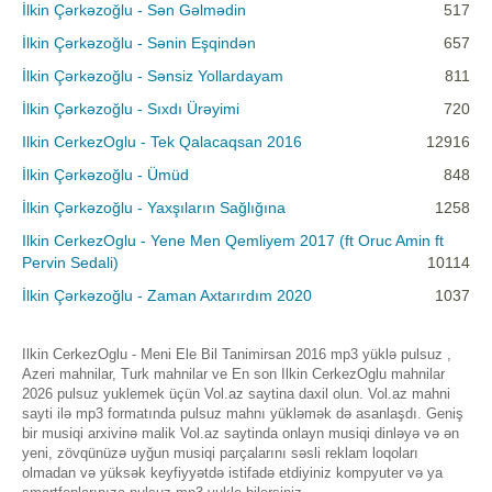
İlkin Çərkəzoğlu - Sən Gəlmədin
517
İlkin Çərkəzoğlu - Sənin Eşqindən
657
İlkin Çərkəzoğlu - Sənsiz Yollardayam
811
İlkin Çərkəzoğlu - Sıxdı Ürəyimi
720
Ilkin CerkezOglu - Tek Qalacaqsan 2016
12916
İlkin Çərkəzoğlu - Ümüd
848
İlkin Çərkəzoğlu - Yaxşıların Sağlığına
1258
Ilkin CerkezOglu - Yene Men Qemliyem 2017 (ft Oruc Amin ft
Pervin Sedali)
10114
İlkin Çərkəzoğlu - Zaman Axtarırdım 2020
1037
Ilkin CerkezOglu - Meni Ele Bil Tanimirsan 2016 mp3 yüklə pulsuz ,
Azeri mahnilar, Turk mahnilar ve En son Ilkin CerkezOglu mahnilar
2026 pulsuz yuklemek üçün Vol.az saytina daxil olun. Vol.az mahni
sayti ilə mp3 formatında pulsuz mahnı yükləmək də asanlaşdı. Geniş
bir musiqi arxivinə malik Vol.az saytinda onlayn musiqi dinləyə və ən
yeni, zövqünüzə uyğun musiqi parçalarını səsli reklam loqoları
olmadan və yüksək keyfiyyətdə istifadə etdiyiniz kompyuter və ya