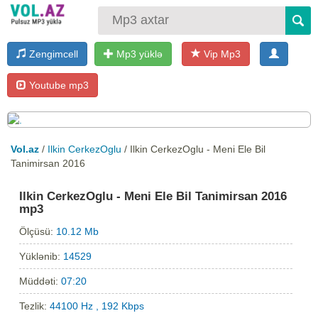
Zengimcell
Mp3 yüklə
Vip Mp3
Youtube mp3
Vol.az
/
Ilkin CerkezOglu
/ Ilkin CerkezOglu - Meni Ele Bil
Tanimirsan 2016
Ilkin CerkezOglu - Meni Ele Bil Tanimirsan 2016
mp3
Ölçüsü:
10.12 Mb
Yüklənib:
14529
Müddəti:
07:20
Tezlik:
44100 Hz , 192 Kbps