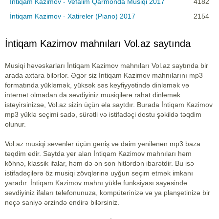
İntiqam Kazimov - Vefalim Qarmonda Musiqi 2017
4182
İntiqam Kazimov - Xatireler (Piano) 2017
2154
İntiqam Kazimov mahnıları Vol.az saytında
Musiqi həvəskarları İntiqam Kazimov mahnıları Vol.az saytında bir
arada axtara bilərlər. Əgər siz İntiqam Kazimov mahnılarını mp3
formatında yükləmək, yüksək səs keyfiyyətində dinləmək və
internet olmadan da sevdiyiniz musiqilərə rahat dinləmək
istəyirsinizsə, Vol.az sizin üçün əla saytdır. Burada İntiqam Kazimov
mp3 yüklə seçimi sadə, sürətli və istifadəçi dostu şəkildə təqdim
olunur.
Vol.az musiqi sevənlər üçün geniş və daim yenilənən mp3 baza
təqdim edir. Saytda yer alan İntiqam Kazimov mahnıları həm
köhnə, klassik ifalar, həm də ən son hitlərdən ibarətdir. Bu isə
istifadəçilərə öz musiqi zövqlərinə uyğun seçim etmək imkanı
yaradır. İntiqam Kazimov mahnı yüklə funksiyası sayəsində
sevdiyiniz ifaları telefonunuza, kompüterinizə və ya planşetinizə bir
neçə saniyə ərzində endirə bilərsiniz.