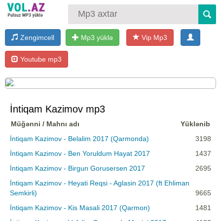
Zengimcell
Mp3 yüklə
Vip Mp3
Youtube mp3
İntiqam Kazimov mp3
Müğənni / Mahnı adı
Yüklənib
İntiqam Kazimov - Belalim 2017 (Qarmonda)
3198
İntiqam Kazimov - Ben Yoruldum Hayat 2017
1437
İntiqam Kazimov - Birgun Gorusersen 2017
2695
İntiqam Kazimov - Heyati Reqsi - Aglasin 2017 (ft Ehliman
Semkirli)
9665
İntiqam Kazimov - Kis Masali 2017 (Qarmon)
1481