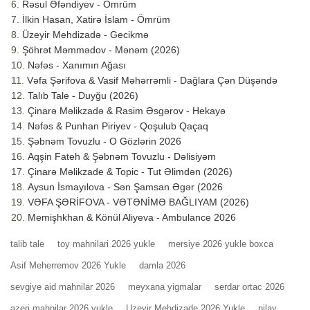
Rəsul Əfəndiyev - Ömrüm
İlkin Hasan, Xatirə İslam - Ömrüm
Üzeyir Mehdizadə - Gecikmə
Şöhrət Məmmədov - Mənəm (2026)
Nəfəs - Xanımın Ağası
Vəfa Şərifova & Vasif Məhərrəmli - Dağlara Çən Düşəndə
Talıb Tale - Duyğu (2026)
Çinarə Məlikzadə & Rasim Əsgərov - Hekayə
Nəfəs & Punhan Piriyev - Qoşulub Qaçaq
Şəbnəm Tovuzlu - O Gözlərin 2026
Aqşin Fateh & Şəbnəm Tovuzlu - Dəlisiyəm
Çinarə Məlikzade & Topic - Tut Əlimdən (2026)
Aysun İsmayılova - Sən Şamsan Əgər (2026
VƏFA ŞƏRİFOVA - VƏTƏNİMƏ BAĞLIYAM (2026)
Memişhkhan & Könül Aliyeva - Ambulance 2026
talib tale
toy mahnilari 2026 yukle
mersiye 2026 yukle boxca
Asif Meherremov 2026 Yukle
damla 2026
sevgiye aid mahnilar 2026
meyxana yigmalar
serdar ortac 2026
azeri mahnilar 2026 yukle
Uzeyir Mehdizade 2026 Yukle
nilay