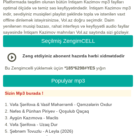
Platformada təqdim olunan bütün İntiqam Kazimov mp3 faylları
optimal ölçüdə və təmiz səs keyfiyyətindədir. İntiqam Kazimov mp3
indir, sevdiyiniz musiqiləri playlist şəklində topla və istənilən vaxt
offline dinləmək istəyirsinizsə, Vol.az doğru seçimdir. Daim
yenilənən musiqi bazası, rahat interfeys və keyfiyyətli audio fayllar
sayəsində İntiqam Kazimov mahnıları Vol.az saytında sizi gözləyir.
Seçilmiş ZengimCELL
Zəng etdiyiniz abonent hazırda hərbi xidmətdədir
Bu Zengimcelli yükləmək üçün
*185*6298#YES
yığın
Populyar mp3
Sizin Mp3 burada !
Vəfa Şərifova & Vasif Məhərrəmli - Qəmzələrin Oxdur
Nəfəs & Pünhan Piriyev - Qoşulub Qaçaq
Aygün Kazımova - Məclis
Vəfa Şərifova - Uzaq Dur
Şəbnəm Tovuzlu - A Leyla (2026)