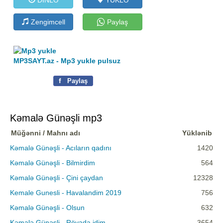
Zengimcell
Paylaş
MP3SAYT.az - Mp3 yukle pulsuz
f
Paylaş
Kəmalə Günəşli mp3
Müğənni / Mahnı adı
Yüklənib
Kəmalə Günəşli - Acıların qadını
1420
Kəmalə Günəşli - Bilmirdim
564
Kəmalə Günəşli - Çini çaydan
12328
Kemale Gunesli - Havalandim 2019
756
Kəmalə Günəşli - Olsun
632
Kəmalə Günəşli - Röyada idim
3654