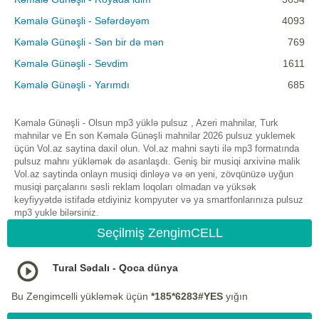
Kəmalə Günəşli - Səfərdəyəm
4093
Kəmalə Günəşli - Sən bir də mən
769
Kəmalə Günəşli - Sevdim
1611
Kəmalə Günəşli - Yarımdı
685
Kəmalə Günəşli - Olsun mp3 yüklə pulsuz , Azeri mahnilar, Turk
mahnilar ve En son Kəmalə Günəşli mahnilar 2026 pulsuz yuklemek
üçün Vol.az saytina daxil olun. Vol.az mahni sayti ilə mp3 formatında
pulsuz mahnı yükləmək də asanlaşdı. Geniş bir musiqi arxivinə malik
Vol.az saytinda onlayn musiqi dinləyə və ən yeni, zövqünüzə uyğun
musiqi parçalarını səsli reklam loqoları olmadan və yüksək
keyfiyyətdə istifadə etdiyiniz kompyuter və ya smartfonlarınıza pulsuz
mp3 yukle bilərsiniz.
Seçilmiş ZengimCELL
Tural Sədalı - Qoca dünya
Bu Zengimcelli yükləmək üçün
*185*6283#YES
yığın