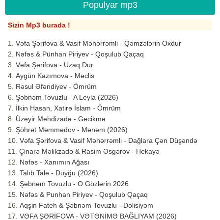
Populyar mp3
Sizin Mp3 burada !
Vəfa Şərifova & Vasif Məhərrəmli - Qəmzələrin Oxdur
Nəfəs & Pünhan Piriyev - Qoşulub Qaçaq
Vəfa Şərifova - Uzaq Dur
Aygün Kazımova - Məclis
Rəsul Əfəndiyev - Ömrüm
Şəbnəm Tovuzlu - A Leyla (2026)
İlkin Hasan, Xatirə İslam - Ömrüm
Üzeyir Mehdizadə - Gecikmə
Şöhrət Məmmədov - Mənəm (2026)
Vəfa Şərifova & Vasif Məhərrəmli - Dağlara Çən Düşəndə
Çinarə Məlikzadə & Rasim Əsgərov - Hekayə
Nəfəs - Xanımın Ağası
Talıb Tale - Duyğu (2026)
Şəbnəm Tovuzlu - O Gözlərin 2026
Nəfəs & Punhan Piriyev - Qoşulub Qaçaq
Aqşin Fateh & Şəbnəm Tovuzlu - Dəlisiyəm
VƏFA ŞƏRİFOVA - VƏTƏNİMƏ BAĞLIYAM (2026)