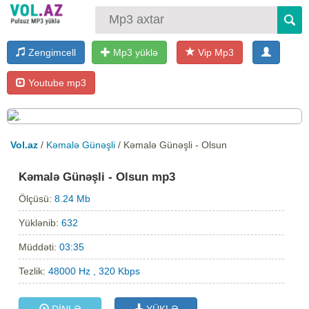
Zengimcell
Mp3 yüklə
Vip Mp3
Youtube mp3
Vol.az
/
Kəmalə Günəşli
/ Kəmalə Günəşli - Olsun
Kəmalə Günəşli - Olsun mp3
Ölçüsü:
8.24 Mb
Yüklənib:
632
Müddəti:
03:35
Tezlik:
48000 Hz , 320 Kbps
DİNLƏ
YÜKLƏ