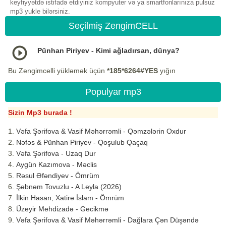
keyfiyyətdə istifadə etdiyiniz kompyuter və ya smartfonlarınıza pulsuz
mp3 yukle bilərsiniz.
Seçilmiş ZengimCELL
Pünhan Piriyev - Kimi ağladırsan, dünya?
Bu Zengimcelli yükləmək üçün
*185*6264#YES
yığın
Populyar mp3
Sizin Mp3 burada !
Vəfa Şərifova & Vasif Məhərrəmli - Qəmzələrin Oxdur
Nəfəs & Pünhan Piriyev - Qoşulub Qaçaq
Vəfa Şərifova - Uzaq Dur
Aygün Kazımova - Məclis
Rəsul Əfəndiyev - Ömrüm
Şəbnəm Tovuzlu - A Leyla (2026)
İlkin Hasan, Xatirə İslam - Ömrüm
Üzeyir Mehdizadə - Gecikmə
Vəfa Şərifova & Vasif Məhərrəmli - Dağlara Çən Düşəndə