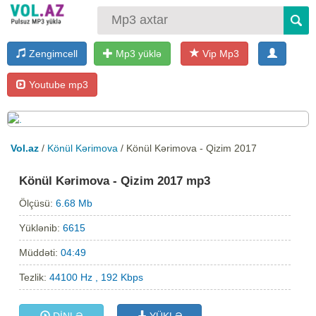
Zengimcell
Mp3 yüklə
Vip Mp3
Youtube mp3
Vol.az
/
Könül Kərimova
/ Könül Kərimova - Qizim 2017
Könül Kərimova - Qizim 2017 mp3
Ölçüsü:
6.68 Mb
Yüklənib:
6615
Müddəti:
04:49
Tezlik:
44100 Hz , 192 Kbps
DİNLƏ
YÜKLƏ