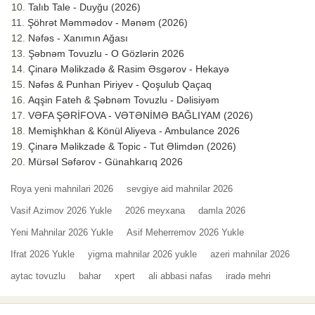
Talıb Tale - Duyğu (2026)
Şöhrət Məmmədov - Mənəm (2026)
Nəfəs - Xanımın Ağası
Şəbnəm Tovuzlu - O Gözlərin 2026
Çinarə Məlikzadə & Rasim Əsgərov - Hekayə
Nəfəs & Punhan Piriyev - Qoşulub Qaçaq
Aqşin Fateh & Şəbnəm Tovuzlu - Dəlisiyəm
VƏFA ŞƏRİFOVA - VƏTƏNİMƏ BAĞLIYAM (2026)
Memişhkhan & Könül Aliyeva - Ambulance 2026
Çinarə Məlikzade & Topic - Tut Əlimdən (2026)
Mürsəl Səfərov - Günahkarıq 2026
Roya yeni mahnilari 2026
sevgiye aid mahnilar 2026
Vasif Azimov 2026 Yukle
2026 meyxana
damla 2026
Yeni Mahnilar 2026 Yukle
Asif Meherremov 2026 Yukle
Ifrat 2026 Yukle
yigma mahnilar 2026 yukle
azeri mahnilar 2026
aytac tovuzlu
bahar
xpert
ali abbasi nafas
iradə mehri