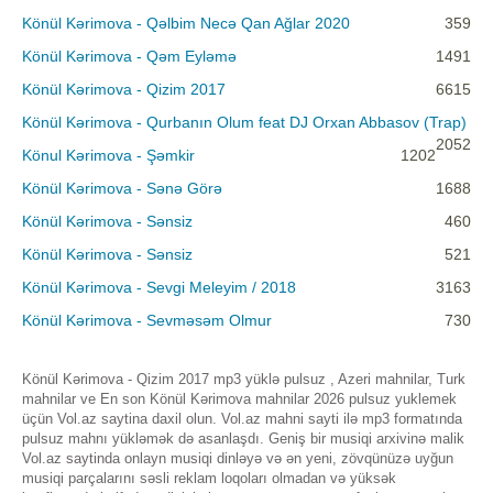
Könül Kərimova - Qəlbim Necə Qan Ağlar 2020
359
Könül Kərimova - Qəm Eyləmə
1491
Könül Kərimova - Qizim 2017
6615
Könül Kərimova - Qurbanın Olum feat DJ Orxan Abbasov (Trap)
2052
Könul Kərimova - Şəmkir
1202
Könül Kərimova - Sənə Görə
1688
Könül Kərimova - Sənsiz
460
Könül Kərimova - Sənsiz
521
Könül Kərimova - Sevgi Meleyim / 2018
3163
Könül Kərimova - Sevməsəm Olmur
730
Könül Kərimova - Qizim 2017 mp3 yüklə pulsuz , Azeri mahnilar, Turk
mahnilar ve En son Könül Kərimova mahnilar 2026 pulsuz yuklemek
üçün Vol.az saytina daxil olun. Vol.az mahni sayti ilə mp3 formatında
pulsuz mahnı yükləmək də asanlaşdı. Geniş bir musiqi arxivinə malik
Vol.az saytinda onlayn musiqi dinləyə və ən yeni, zövqünüzə uyğun
musiqi parçalarını səsli reklam loqoları olmadan və yüksək