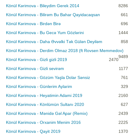
Könül Kərimova - Bileydim Gerek 2014
8286
Könül Kerimova - Bilirəm Bu Bahar Qayidacaqsan
661
Könül Kərimova - Birdən Birə
696
Könül Kərimova - Bu Gecə Yum Gözlərini
1444
Könül Kərimova - Daha Əvvəlki Tək Gülən Deyiləm
858
Könül Kərimova - Derdim Olmaz 2018 (ft Rovsen Memmedov)
9489
Könül Kərimova - Gizli gizli 2019
2470
Könül Kərimova - Gizli sevirəm
1177
Könül Kərimova - Gözüm Yaşla Dolar Sənsiz
761
Könül Kərimova - Günlerim Aylarim
329
Könül Kərimova - Heyatimin Adami 2019
2160
Könül Kərimova - Könlümün Sultanı 2020
627
Könül Kərimova - Mənidə Gəl Apar (Remix)
2439
Könül Kərimova - Orxanim Menim 2016
2225
Könül Kərimova - Qayit 2019
1370