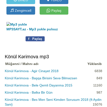
Zengimcell
Paylaş
MP3SAYT.az - Mp3 yukle pulsuz
f
Paylaş
Könül Kərimova mp3
Müğənni / Mahnı adı
Yüklənib
Könül Kərimova - Agir Cinayet 2018
6838
Könül Kərimova - Başqa Birisini Sevə Bilməzsən
849
Könül Kərimova - Bele Qemli Dayanma 2015
11160
Könül Kərimova - Bəlkə Bir Gün
987
Könül Kərimova - Bes Men Seni Kimden Sorusum 2018 (ft Aydin
Sani)
15076