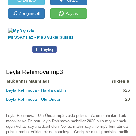
Zengimcell
Paylaş
MP3SAYT.az - Mp3 yukle pulsuz
f
Paylaş
Leyla Rəhimova mp3
Müğənni / Mahnı adı
Yüklənib
Leyla Rəhimova - Harda qaldın
626
Leyla Rəhimova - Ulu Öndər
20
Leyla Rəhimova - Ulu Öndər mp3 yüklə pulsuz , Azeri mahnilar, Turk
mahnilar ve En son Leyla Rəhimova mahnilar 2026 pulsuz yuklemek
üçün Vol.az saytina daxil olun. Vol.az mahni sayti ilə mp3 formatında
pulsuz mahnı yükləmək də asanlaşdı. Geniş bir musiqi arxivinə malik