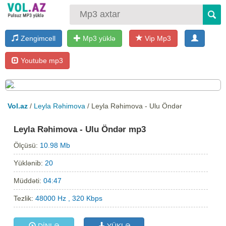
Zengimcell
Mp3 yüklə
Vip Mp3
Youtube mp3
Vol.az
/
Leyla Rəhimova
/ Leyla Rəhimova - Ulu Öndər
Leyla Rəhimova - Ulu Öndər mp3
Ölçüsü:
10.98 Mb
Yüklənib:
20
Müddəti:
04:47
Tezlik:
48000 Hz , 320 Kbps
DİNLƏ
YÜKLƏ