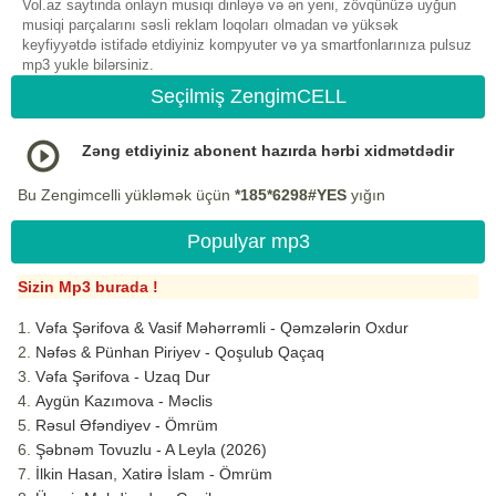
Vol.az saytinda onlayn musiqi dinləyə və ən yeni, zövqünüzə uyğun
musiqi parçalarını səsli reklam loqoları olmadan və yüksək
keyfiyyətdə istifadə etdiyiniz kompyuter və ya smartfonlarınıza pulsuz
mp3 yukle bilərsiniz.
Seçilmiş ZengimCELL
Zəng etdiyiniz abonent hazırda hərbi xidmətdədir
Bu Zengimcelli yükləmək üçün
*185*6298#YES
yığın
Populyar mp3
Sizin Mp3 burada !
Vəfa Şərifova & Vasif Məhərrəmli - Qəmzələrin Oxdur
Nəfəs & Pünhan Piriyev - Qoşulub Qaçaq
Vəfa Şərifova - Uzaq Dur
Aygün Kazımova - Məclis
Rəsul Əfəndiyev - Ömrüm
Şəbnəm Tovuzlu - A Leyla (2026)
İlkin Hasan, Xatirə İslam - Ömrüm