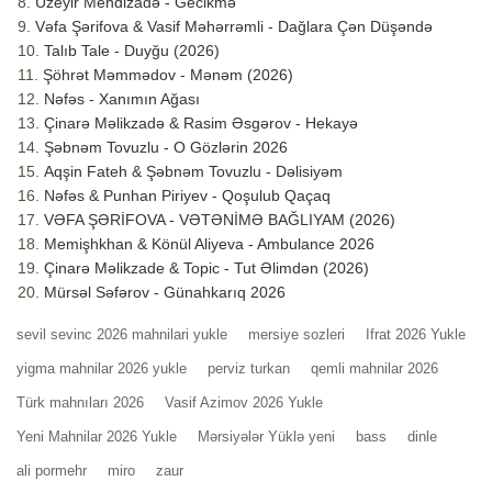
Üzeyir Mehdizadə - Gecikmə
Vəfa Şərifova & Vasif Məhərrəmli - Dağlara Çən Düşəndə
Talıb Tale - Duyğu (2026)
Şöhrət Məmmədov - Mənəm (2026)
Nəfəs - Xanımın Ağası
Çinarə Məlikzadə & Rasim Əsgərov - Hekayə
Şəbnəm Tovuzlu - O Gözlərin 2026
Aqşin Fateh & Şəbnəm Tovuzlu - Dəlisiyəm
Nəfəs & Punhan Piriyev - Qoşulub Qaçaq
VƏFA ŞƏRİFOVA - VƏTƏNİMƏ BAĞLIYAM (2026)
Memişhkhan & Könül Aliyeva - Ambulance 2026
Çinarə Məlikzade & Topic - Tut Əlimdən (2026)
Mürsəl Səfərov - Günahkarıq 2026
sevil sevinc 2026 mahnilari yukle
mersiye sozleri
Ifrat 2026 Yukle
yigma mahnilar 2026 yukle
perviz turkan
qemli mahnilar 2026
Türk mahnıları 2026
Vasif Azimov 2026 Yukle
Yeni Mahnilar 2026 Yukle
Mərsiyələr Yüklə yeni
bass
dinle
ali pormehr
miro
zaur