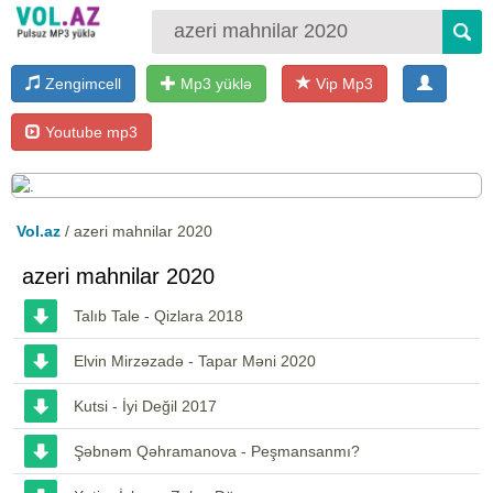
Zengimcell
Mp3 yüklə
Vip Mp3
Youtube mp3
Vol.az
/ azeri mahnilar 2020
azeri mahnilar 2020
Talıb Tale - Qizlara 2018
Elvin Mirzəzadə - Tapar Məni 2020
Kutsi - İyi Değil 2017
Şəbnəm Qəhramanova - Peşmansanmı?