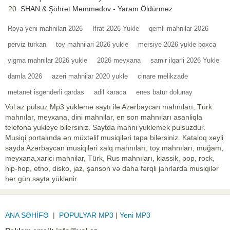
SHAN & Şöhrət Məmmədov - Yaram Öldürməz
Roya yeni mahnilari 2026
Ifrat 2026 Yukle
qemli mahnilar 2026
perviz turkan
toy mahnilari 2026 yukle
mersiye 2026 yukle boxca
yigma mahnilar 2026 yukle
2026 meyxana
samir ilqarli 2026 Yukle
damla 2026
azeri mahnilar 2020 yukle
cinare melikzade
metanet isgenderli qardas
adil karaca
enes batur dolunay
Vol.az pulsuz Mp3 yükləmə saytı ilə Azərbaycan mahnıları, Türk
mahnılar, meyxana, dini mahnilar, en son mahnıları asanliqla
telefona yukleye bilersiniz. Saytda mahni yuklemek pulsuzdur.
Musiqi portalında ən müxtəlif musiqiləri tapa bilərsiniz. Kataloq xeyli
sayda Azərbaycan musiqiləri xalq mahnıları, toy mahnıları, muğam,
meyxana,xarici mahnilar, Türk, Rus mahnıları, klassik, pop, rock,
hip-hop, etno, disko, jaz, şanson və daha fərqli janrlarda musiqilər
hər gün sayta yüklənir.
ANA SƏHİFƏ
|
POPULYAR MP3
|
Yeni MP3