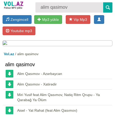
Zengimcell
Mp3 yüklə
Vip Mp3
Youtube mp3
Vol.az
/ alim qasimov
alim qasimov
Alim Qasımov - Azərbaycan
Alim Qasımov - Xatirədir
Miri Yusif feat Alim Qasımov, Natiq Ritm Qrupu - Ya
Qarabağ Ya Ölüm
Aisel - Yat Rahat (feat Alim Qasımov)