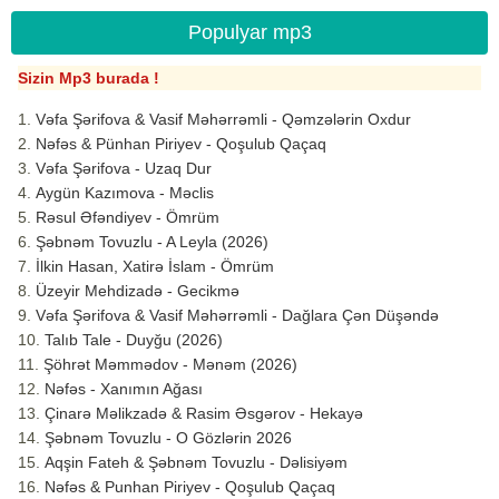
Populyar mp3
Sizin Mp3 burada !
Vəfa Şərifova & Vasif Məhərrəmli - Qəmzələrin Oxdur
Nəfəs & Pünhan Piriyev - Qoşulub Qaçaq
Vəfa Şərifova - Uzaq Dur
Aygün Kazımova - Məclis
Rəsul Əfəndiyev - Ömrüm
Şəbnəm Tovuzlu - A Leyla (2026)
İlkin Hasan, Xatirə İslam - Ömrüm
Üzeyir Mehdizadə - Gecikmə
Vəfa Şərifova & Vasif Məhərrəmli - Dağlara Çən Düşəndə
Talıb Tale - Duyğu (2026)
Şöhrət Məmmədov - Mənəm (2026)
Nəfəs - Xanımın Ağası
Çinarə Məlikzadə & Rasim Əsgərov - Hekayə
Şəbnəm Tovuzlu - O Gözlərin 2026
Aqşin Fateh & Şəbnəm Tovuzlu - Dəlisiyəm
Nəfəs & Punhan Piriyev - Qoşulub Qaçaq