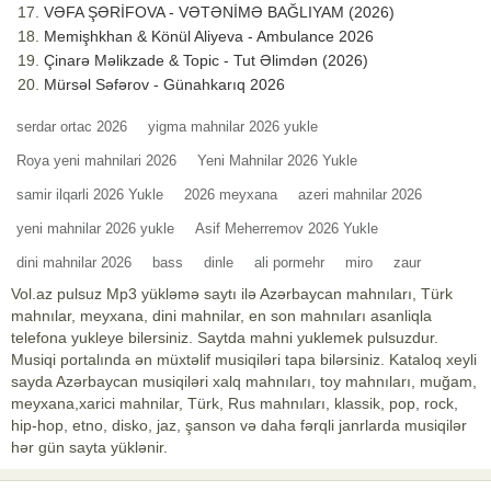
VƏFA ŞƏRİFOVA - VƏTƏNİMƏ BAĞLIYAM (2026)
Memişhkhan & Könül Aliyeva - Ambulance 2026
Çinarə Məlikzade & Topic - Tut Əlimdən (2026)
Mürsəl Səfərov - Günahkarıq 2026
serdar ortac 2026
yigma mahnilar 2026 yukle
Roya yeni mahnilari 2026
Yeni Mahnilar 2026 Yukle
samir ilqarli 2026 Yukle
2026 meyxana
azeri mahnilar 2026
yeni mahnilar 2026 yukle
Asif Meherremov 2026 Yukle
dini mahnilar 2026
bass
dinle
ali pormehr
miro
zaur
Vol.az pulsuz Mp3 yükləmə saytı ilə Azərbaycan mahnıları, Türk
mahnılar, meyxana, dini mahnilar, en son mahnıları asanliqla
telefona yukleye bilersiniz. Saytda mahni yuklemek pulsuzdur.
Musiqi portalında ən müxtəlif musiqiləri tapa bilərsiniz. Kataloq xeyli
sayda Azərbaycan musiqiləri xalq mahnıları, toy mahnıları, muğam,
meyxana,xarici mahnilar, Türk, Rus mahnıları, klassik, pop, rock,
hip-hop, etno, disko, jaz, şanson və daha fərqli janrlarda musiqilər
hər gün sayta yüklənir.