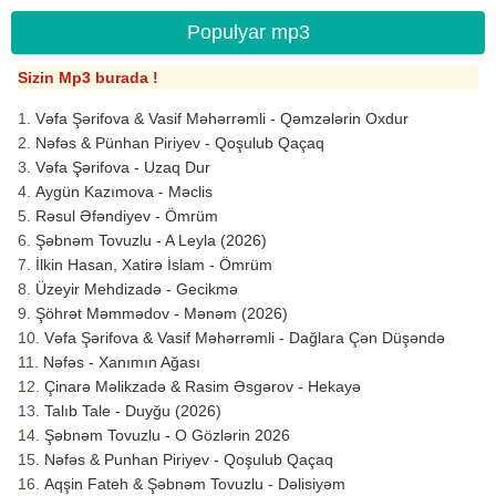
Populyar mp3
Sizin Mp3 burada !
Vəfa Şərifova & Vasif Məhərrəmli - Qəmzələrin Oxdur
Nəfəs & Pünhan Piriyev - Qoşulub Qaçaq
Vəfa Şərifova - Uzaq Dur
Aygün Kazımova - Məclis
Rəsul Əfəndiyev - Ömrüm
Şəbnəm Tovuzlu - A Leyla (2026)
İlkin Hasan, Xatirə İslam - Ömrüm
Üzeyir Mehdizadə - Gecikmə
Şöhrət Məmmədov - Mənəm (2026)
Vəfa Şərifova & Vasif Məhərrəmli - Dağlara Çən Düşəndə
Nəfəs - Xanımın Ağası
Çinarə Məlikzadə & Rasim Əsgərov - Hekayə
Talıb Tale - Duyğu (2026)
Şəbnəm Tovuzlu - O Gözlərin 2026
Nəfəs & Punhan Piriyev - Qoşulub Qaçaq
Aqşin Fateh & Şəbnəm Tovuzlu - Dəlisiyəm