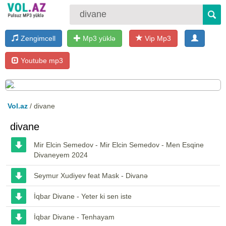
Zengimcell
Mp3 yüklə
Vip Mp3
Youtube mp3
Vol.az
/ divane
divane
Mir Elcin Semedov - Mir Elcin Semedov - Men Esqine
Divaneyem 2024
Seymur Xudiyev feat Mask - Divanə
İqbar Divane - Yeter ki sen iste
İqbar Divane - Tenhayam