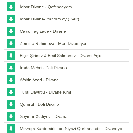
İqbar Divane - Qefesdeyem
İqbar Divane- Yandım oy ( Seir)
Cavid Tağızadə - Divanə
Zəminə Rəhimova - Mən Divanəyəm
Elçin Şirinov & Emil Salmanov - Divanə Aşiq
İradə Mehri - Dəli Divanə
Afshin Azari - Divane
Tural Davutlu - Divanə Kimi
Qumral - Dəli Divanə
Seymur Xudiyev - Divanə
Mirzaga Kurdemirli feat Niyazi Qurbanzade - Divaneye