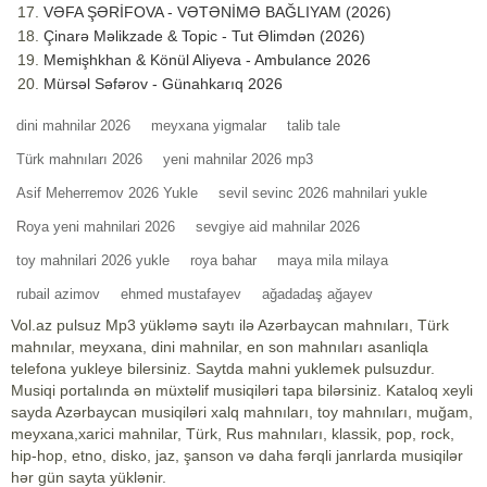
VƏFA ŞƏRİFOVA - VƏTƏNİMƏ BAĞLIYAM (2026)
Çinarə Məlikzade & Topic - Tut Əlimdən (2026)
Memişhkhan & Könül Aliyeva - Ambulance 2026
Mürsəl Səfərov - Günahkarıq 2026
dini mahnilar 2026
meyxana yigmalar
talib tale
Türk mahnıları 2026
yeni mahnilar 2026 mp3
Asif Meherremov 2026 Yukle
sevil sevinc 2026 mahnilari yukle
Roya yeni mahnilari 2026
sevgiye aid mahnilar 2026
toy mahnilari 2026 yukle
roya bahar
maya mila milaya
rubail azimov
ehmed mustafayev
ağadadaş ağayev
Vol.az pulsuz Mp3 yükləmə saytı ilə Azərbaycan mahnıları, Türk
mahnılar, meyxana, dini mahnilar, en son mahnıları asanliqla
telefona yukleye bilersiniz. Saytda mahni yuklemek pulsuzdur.
Musiqi portalında ən müxtəlif musiqiləri tapa bilərsiniz. Kataloq xeyli
sayda Azərbaycan musiqiləri xalq mahnıları, toy mahnıları, muğam,
meyxana,xarici mahnilar, Türk, Rus mahnıları, klassik, pop, rock,
hip-hop, etno, disko, jaz, şanson və daha fərqli janrlarda musiqilər
hər gün sayta yüklənir.