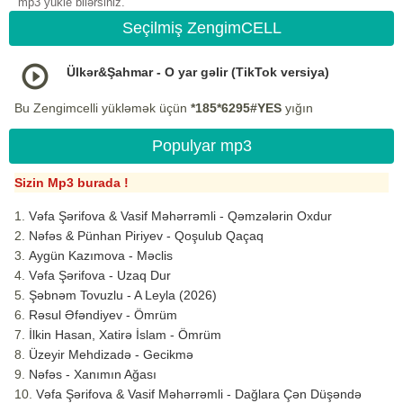
mp3 yukle bilərsiniz.
Seçilmiş ZengimCELL
Ülkər&Şahmar - O yar gəlir (TikTok versiya)
Bu Zengimcelli yükləmək üçün
*185*6295#YES
yığın
Populyar mp3
Sizin Mp3 burada !
Vəfa Şərifova & Vasif Məhərrəmli - Qəmzələrin Oxdur
Nəfəs & Pünhan Piriyev - Qoşulub Qaçaq
Aygün Kazımova - Məclis
Vəfa Şərifova - Uzaq Dur
Şəbnəm Tovuzlu - A Leyla (2026)
Rəsul Əfəndiyev - Ömrüm
İlkin Hasan, Xatirə İslam - Ömrüm
Üzeyir Mehdizadə - Gecikmə
Nəfəs - Xanımın Ağası
Vəfa Şərifova & Vasif Məhərrəmli - Dağlara Çən Düşəndə