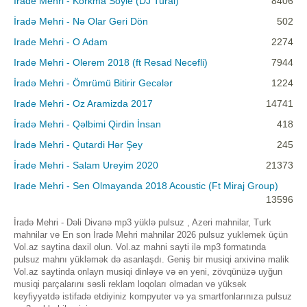
Irade Mehri - Korkma Soyle (DJ Tural)
8406
İradə Mehri - Nə Olar Geri Dön
502
Irade Mehri - O Adam
2274
Irade Mehri - Olerem 2018 (ft Resad Necefli)
7944
İradə Mehri - Ömrümü Bitirir Gecələr
1224
Irade Mehri - Oz Aramizda 2017
14741
İradə Mehri - Qəlbimi Qirdin İnsan
418
İradə Mehri - Qutardi Hər Şey
245
İrade Mehri - Salam Ureyim 2020
21373
Irade Mehri - Sen Olmayanda 2018 Acoustic (Ft Miraj Group)
13596
İradə Mehri - Dəli Divanə mp3 yüklə pulsuz , Azeri mahnilar, Turk
mahnilar ve En son İradə Mehri mahnilar 2026 pulsuz yuklemek üçün
Vol.az saytina daxil olun. Vol.az mahni sayti ilə mp3 formatında
pulsuz mahnı yükləmək də asanlaşdı. Geniş bir musiqi arxivinə malik
Vol.az saytinda onlayn musiqi dinləyə və ən yeni, zövqünüzə uyğun
musiqi parçalarını səsli reklam loqoları olmadan və yüksək
keyfiyyətdə istifadə etdiyiniz kompyuter və ya smartfonlarınıza pulsuz