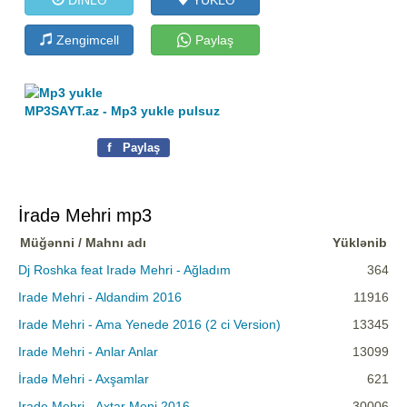
Zengimcell
Paylaş
MP3SAYT.az - Mp3 yukle pulsuz
f
Paylaş
İradə Mehri mp3
Müğənni / Mahnı adı
Yüklənib
Dj Roshka feat Iradə Mehri - Ağladım
364
Irade Mehri - Aldandim 2016
11916
Irade Mehri - Ama Yenede 2016 (2 ci Version)
13345
Irade Mehri - Anlar Anlar
13099
İradə Mehri - Axşamlar
621
Irade Mehri - Axtar Meni 2016
30006