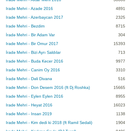
Irade Mehri - Azade 2016
4891
Irade Mehri - Azerbaycan 2017
2325
Irade Mehri - Bezdim
8715
İradə Mehri - Bir Adam Var
304
Irade Mehri - Bir Omur 2017
15393
İradə Mehri - Bizi Ayrı Saldılar
713
Irade Mehri - Buda Kecer 2016
9977
Irade Mehri - Canim Oy 2016
3310
İradə Mehri - Dəli Divanə
516
Irade Mehri - Don Desem 2016 (ft Dj Roshka)
15665
Irade Mehri - Eylen Eylen 2016
8955
Irade Mehri - Heyat 2016
16023
Irade Mehri - Insan 2019
1138
Irade Mehri - Kim dedi ki 2018 (ft Ramil Sedali)
1904