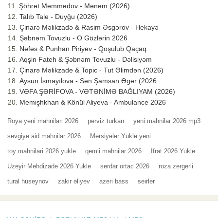
Şöhrət Məmmədov - Mənəm (2026)
Talıb Tale - Duyğu (2026)
Çinarə Məlikzadə & Rasim Əsgərov - Hekayə
Şəbnəm Tovuzlu - O Gözlərin 2026
Nəfəs & Punhan Piriyev - Qoşulub Qaçaq
Aqşin Fateh & Şəbnəm Tovuzlu - Dəlisiyəm
Çinarə Məlikzade & Topic - Tut Əlimdən (2026)
Aysun İsmayılova - Sən Şamsan Əgər (2026
VƏFA ŞƏRİFOVA - VƏTƏNİMƏ BAĞLIYAM (2026)
Memişhkhan & Könül Aliyeva - Ambulance 2026
Roya yeni mahnilari 2026
perviz turkan
yeni mahnilar 2026 mp3
sevgiye aid mahnilar 2026
Mərsiyələr Yüklə yeni
toy mahnilari 2026 yukle
qemli mahnilar 2026
Ifrat 2026 Yukle
Uzeyir Mehdizade 2026 Yukle
serdar ortac 2026
roza zergerli
tural huseynov
zakir əliyev
azeri bass
seirler