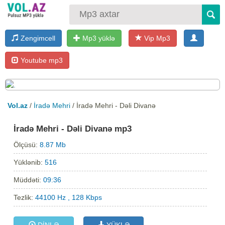
Zengimcell
Mp3 yüklə
Vip Mp3
Youtube mp3
Vol.az
/
İradə Mehri
/ İradə Mehri - Dəli Divanə
İradə Mehri - Dəli Divanə mp3
Ölçüsü:
8.87 Mb
Yüklənib:
516
Müddəti:
09:36
Tezlik:
44100 Hz , 128 Kbps
DİNLƏ
YÜKLƏ