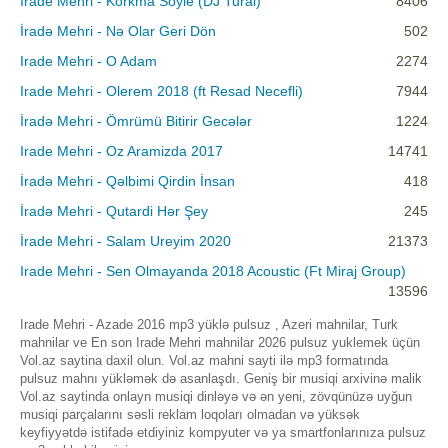
Irade Mehri - Korkma Soyle (DJ Tural)
8406
İradə Mehri - Nə Olar Geri Dön
502
Irade Mehri - O Adam
2274
Irade Mehri - Olerem 2018 (ft Resad Necefli)
7944
İradə Mehri - Ömrümü Bitirir Gecələr
1224
Irade Mehri - Oz Aramizda 2017
14741
İradə Mehri - Qəlbimi Qirdin İnsan
418
İradə Mehri - Qutardi Hər Şey
245
İrade Mehri - Salam Ureyim 2020
21373
Irade Mehri - Sen Olmayanda 2018 Acoustic (Ft Miraj Group)
13596
Irade Mehri - Azade 2016 mp3 yüklə pulsuz , Azeri mahnilar, Turk
mahnilar ve En son Irade Mehri mahnilar 2026 pulsuz yuklemek üçün
Vol.az saytina daxil olun. Vol.az mahni sayti ilə mp3 formatında
pulsuz mahnı yükləmək də asanlaşdı. Geniş bir musiqi arxivinə malik
Vol.az saytinda onlayn musiqi dinləyə və ən yeni, zövqünüzə uyğun
musiqi parçalarını səsli reklam loqoları olmadan və yüksək
keyfiyyətdə istifadə etdiyiniz kompyuter və ya smartfonlarınıza pulsuz