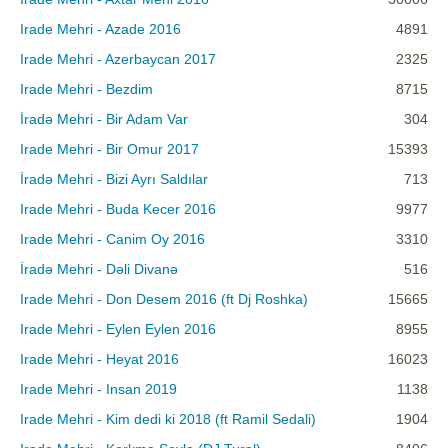
Irade Mehri - Azade 2016
4891
Irade Mehri - Azerbaycan 2017
2325
Irade Mehri - Bezdim
8715
İradə Mehri - Bir Adam Var
304
Irade Mehri - Bir Omur 2017
15393
İradə Mehri - Bizi Ayrı Saldılar
713
Irade Mehri - Buda Kecer 2016
9977
Irade Mehri - Canim Oy 2016
3310
İradə Mehri - Dəli Divanə
516
Irade Mehri - Don Desem 2016 (ft Dj Roshka)
15665
Irade Mehri - Eylen Eylen 2016
8955
Irade Mehri - Heyat 2016
16023
Irade Mehri - Insan 2019
1138
Irade Mehri - Kim dedi ki 2018 (ft Ramil Sedali)
1904