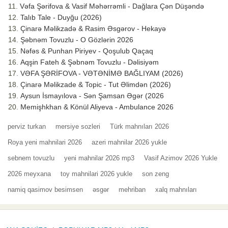
Vəfa Şərifova & Vasif Məhərrəmli - Dağlara Çən Düşəndə
Talıb Tale - Duyğu (2026)
Çinarə Məlikzadə & Rasim Əsgərov - Hekayə
Şəbnəm Tovuzlu - O Gözlərin 2026
Nəfəs & Punhan Piriyev - Qoşulub Qaçaq
Aqşin Fateh & Şəbnəm Tovuzlu - Dəlisiyəm
VƏFA ŞƏRİFOVA - VƏTƏNİMƏ BAĞLIYAM (2026)
Çinarə Məlikzade & Topic - Tut Əlimdən (2026)
Aysun İsmayılova - Sən Şamsan Əgər (2026
Memişhkhan & Könül Aliyeva - Ambulance 2026
perviz turkan
mersiye sozleri
Türk mahnıları 2026
Roya yeni mahnilari 2026
azeri mahnilar 2026 yukle
sebnem tovuzlu
yeni mahnilar 2026 mp3
Vasif Azimov 2026 Yukle
2026 meyxana
toy mahnilari 2026 yukle
son zeng
namiq qasimov besimsen
əsgər
mehriban
xalq mahnıları