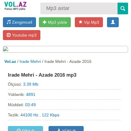
Zengimcell
Mp3 yüklə
Vip Mp3
Youtube mp3
Vol.az
/
Irade Mehri
/ Irade Mehri - Azade 2016
Irade Mehri - Azade 2016 mp3
Ölçüsü:
3.39 Mb
Yüklənib:
4891
Müddəti:
03:49
Tezlik:
44100 Hz , 122 Kbps
DİNLƏ
YÜKLƏ