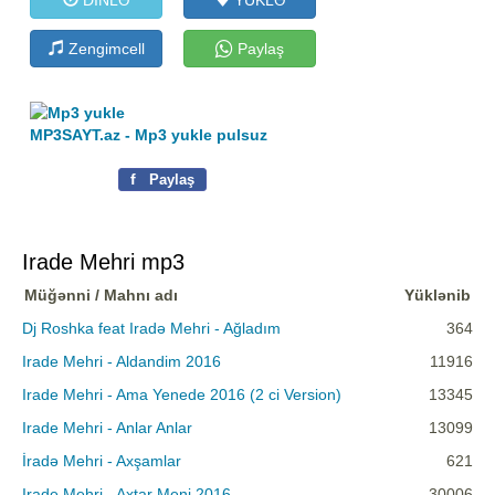
Zengimcell
Paylaş
MP3SAYT.az - Mp3 yukle pulsuz
f
Paylaş
Irade Mehri mp3
Müğənni / Mahnı adı
Yüklənib
Dj Roshka feat Iradə Mehri - Ağladım
364
Irade Mehri - Aldandim 2016
11916
Irade Mehri - Ama Yenede 2016 (2 ci Version)
13345
Irade Mehri - Anlar Anlar
13099
İradə Mehri - Axşamlar
621
Irade Mehri - Axtar Meni 2016
30006