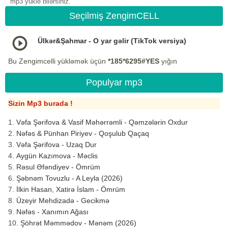
mp3 yukle bilərsiniz.
Seçilmiş ZengimCELL
Ülkər&Şahmar - O yar gəlir (TikTok versiya)
Bu Zengimcelli yükləmək üçün
*185*6295#YES
yığın
Populyar mp3
Sizin Mp3 burada !
Vəfa Şərifova & Vasif Məhərrəmli - Qəmzələrin Oxdur
Nəfəs & Pünhan Piriyev - Qoşulub Qaçaq
Vəfa Şərifova - Uzaq Dur
Aygün Kazımova - Məclis
Rəsul Əfəndiyev - Ömrüm
Şəbnəm Tovuzlu - A Leyla (2026)
İlkin Hasan, Xatirə İslam - Ömrüm
Üzeyir Mehdizadə - Gecikmə
Nəfəs - Xanımın Ağası
Şöhrət Məmmədov - Mənəm (2026)