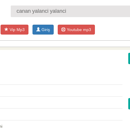
Vip Mp3
Giriş
Youtube mp3
mi