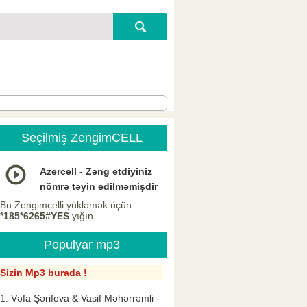
Seçilmiş ZengimCELL
Azercell - Zəng etdiyiniz
nömrə təyin edilməmişdir
Bu Zengimcelli yükləmək üçün
*185*6265#YES
yığın
Populyar mp3
Sizin Mp3 burada !
Vəfa Şərifova & Vasif Məhərrəmli -