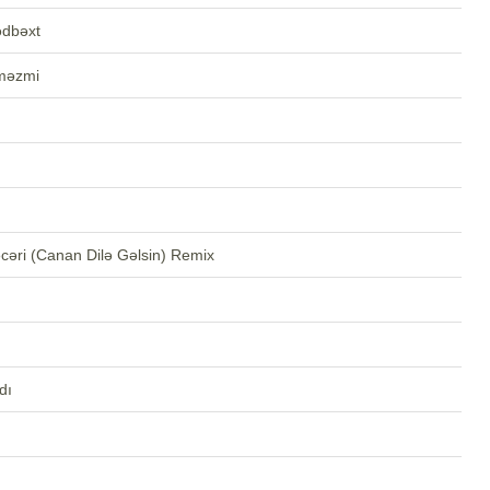
ədbəxt
məzmi
əcəri (Canan Dilə Gəlsin) Remix
dı