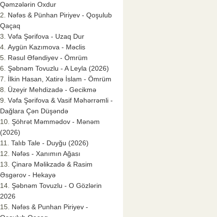
Qəmzələrin Oxdur
Nəfəs & Pünhan Piriyev - Qoşulub
Qaçaq
Vəfa Şərifova - Uzaq Dur
Aygün Kazımova - Məclis
Rəsul Əfəndiyev - Ömrüm
Şəbnəm Tovuzlu - A Leyla (2026)
İlkin Hasan, Xatirə İslam - Ömrüm
Üzeyir Mehdizadə - Gecikmə
Vəfa Şərifova & Vasif Məhərrəmli -
Dağlara Çən Düşəndə
Şöhrət Məmmədov - Mənəm
(2026)
Talıb Tale - Duyğu (2026)
Nəfəs - Xanımın Ağası
Çinarə Məlikzadə & Rasim
Əsgərov - Hekayə
Şəbnəm Tovuzlu - O Gözlərin
2026
Nəfəs & Punhan Piriyev -