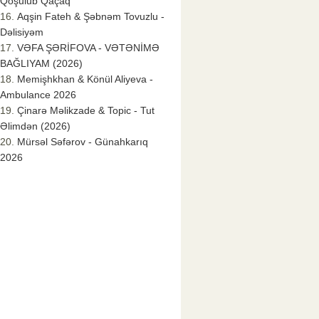
Qoşulub Qaçaq
Aqşin Fateh & Şəbnəm Tovuzlu -
Dəlisiyəm
VƏFA ŞƏRİFOVA - VƏTƏNİMƏ
BAĞLIYAM (2026)
Memişhkhan & Könül Aliyeva -
Ambulance 2026
Çinarə Məlikzade & Topic - Tut
Əlimdən (2026)
Mürsəl Səfərov - Günahkarıq
2026