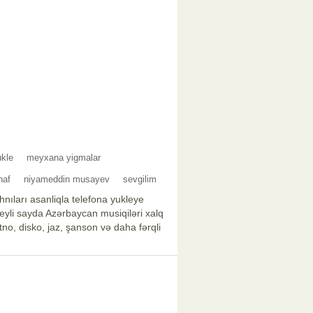
ukle
meyxana yigmalar
naf
niyameddin musayev
sevgilim
nıları asanliqla telefona yukleye
xeyli sayda Azərbaycan musiqiləri xalq
no, disko, jaz, şanson və daha fərqli