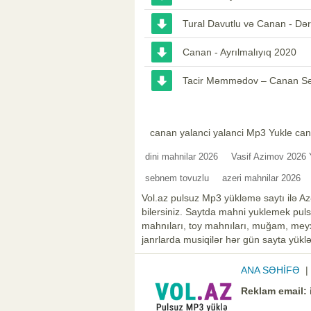
Tural Davutlu və Canan - Də
Canan - Ayrılmalıyıq 2020
Tacir Məmmədov – Canan Sə
canan yalanci yalanci Mp3 Yukle can
dini mahnilar 2026
Vasif Azimov 2026 
sebnem tovuzlu
azeri mahnilar 2026
Vol.az pulsuz Mp3 yükləmə saytı ilə Az
bilersiniz. Saytda mahni yuklemek pulsu
mahnıları, toy mahnıları, muğam, meyxa
janrlarda musiqilər hər gün sayta yüklə
ANA SƏHİFƏ
Reklam email: