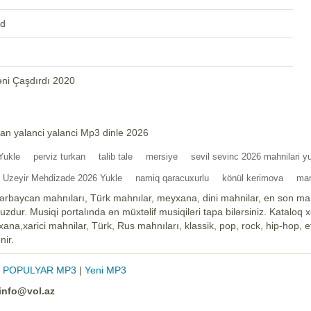
rd
ni Çaşdırdı 2020
an yalanci yalanci Mp3 dinle 2026
Yukle
perviz turkan
talib tale
mersiye
sevil sevinc 2026 mahnilari y
Uzeyir Mehdizade 2026 Yukle
namiq qaracuxurlu
könül kerimova
ma
ərbaycan mahnıları, Türk mahnılar, meyxana, dini mahnilar, en son mah
zdur. Musiqi portalında ən müxtəlif musiqiləri tapa bilərsiniz. Kataloq 
na,xarici mahnilar, Türk, Rus mahnıları, klassik, pop, rock, hip-hop, et
nir.
|
POPULYAR MP3
|
Yeni MP3
info@vol.az