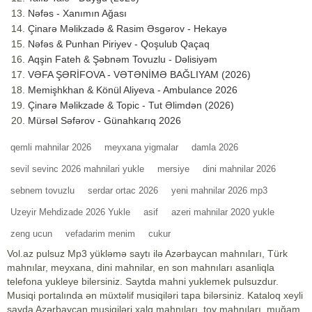
Nəfəs - Xanımın Ağası
Çinarə Məlikzadə & Rasim Əsgərov - Hekayə
Nəfəs & Punhan Piriyev - Qoşulub Qaçaq
Aqşin Fateh & Şəbnəm Tovuzlu - Dəlisiyəm
VƏFA ŞƏRİFOVA - VƏTƏNİMƏ BAĞLIYAM (2026)
Memişhkhan & Könül Aliyeva - Ambulance 2026
Çinarə Məlikzade & Topic - Tut Əlimdən (2026)
Mürsəl Səfərov - Günahkarıq 2026
qemli mahnilar 2026
meyxana yigmalar
damla 2026
sevil sevinc 2026 mahnilari yukle
mersiye
dini mahnilar 2026
sebnem tovuzlu
serdar ortac 2026
yeni mahnilar 2026 mp3
Uzeyir Mehdizade 2026 Yukle
asif
azeri mahnilar 2020 yukle
zeng ucun
vefadarim menim
cukur
Vol.az pulsuz Mp3 yükləmə saytı ilə Azərbaycan mahnıları, Türk
mahnılar, meyxana, dini mahnilar, en son mahnıları asanliqla
telefona yukleye bilersiniz. Saytda mahni yuklemek pulsuzdur.
Musiqi portalında ən müxtəlif musiqiləri tapa bilərsiniz. Kataloq xeyli
sayda Azərbaycan musiqiləri xalq mahnıları, toy mahnıları, muğam,