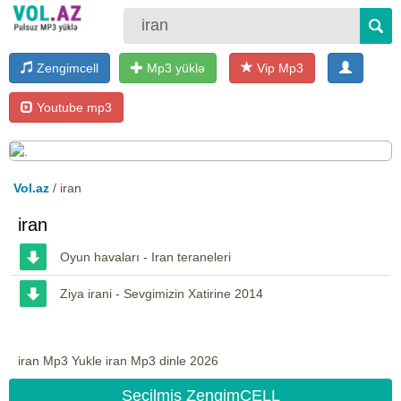
Zengimcell
Mp3 yüklə
Vip Mp3
Youtube mp3
Vol.az
/ iran
iran
Oyun havaları - Iran teraneleri
Ziya irani - Sevgimizin Xatirine 2014
iran Mp3 Yukle iran Mp3 dinle 2026
Seçilmiş ZengimCELL