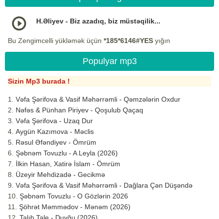
H.Əliyev - Biz azadıq, biz müstəqilik...
Bu Zengimcelli yükləmək üçün
*185*6146#YES
yığın
Populyar mp3
Sizin Mp3 burada !
Vəfa Şərifova & Vasif Məhərrəmli - Qəmzələrin Oxdur
Nəfəs & Pünhan Piriyev - Qoşulub Qaçaq
Vəfa Şərifova - Uzaq Dur
Aygün Kazımova - Məclis
Rəsul Əfəndiyev - Ömrüm
Şəbnəm Tovuzlu - A Leyla (2026)
İlkin Hasan, Xatirə İslam - Ömrüm
Üzeyir Mehdizadə - Gecikmə
Vəfa Şərifova & Vasif Məhərrəmli - Dağlara Çən Düşəndə
Şəbnəm Tovuzlu - O Gözlərin 2026
Şöhrət Məmmədov - Mənəm (2026)
Talıb Tale - Duyğu (2026)