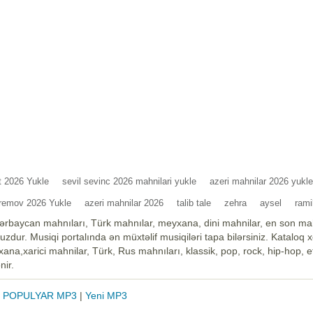
at 2026 Yukle
sevil sevinc 2026 mahnilari yukle
azeri mahnilar 2026 yukle
remov 2026 Yukle
azeri mahnilar 2026
talib tale
zehra
aysel
rami
ərbaycan mahnıları, Türk mahnılar, meyxana, dini mahnilar, en son mah
zdur. Musiqi portalında ən müxtəlif musiqiləri tapa bilərsiniz. Kataloq 
na,xarici mahnilar, Türk, Rus mahnıları, klassik, pop, rock, hip-hop, et
nir.
|
POPULYAR MP3
|
Yeni MP3