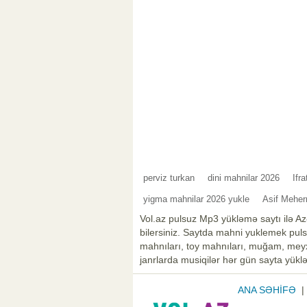
perviz turkan
dini mahnilar 2026
Ifr
yigma mahnilar 2026 yukle
Asif Meher
Vol.az pulsuz Mp3 yükləmə saytı ilə Az
bilersiniz. Saytda mahni yuklemek pulsu
mahnıları, toy mahnıları, muğam, meyxa
janrlarda musiqilər hər gün sayta yüklə
ANA SƏHİFƏ