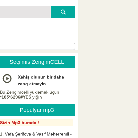
Seçilmiş ZengimCELL
Xahiş olunur, bir daha
zəng etməyin
Bu Zengimcelli yükləmək üçün
*185*6296#YES
yığın
Populyar mp3
Sizin Mp3 burada !
Vəfa Şərifova & Vasif Məhərrəmli -