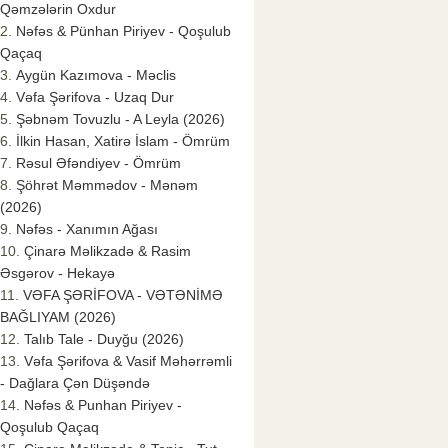
Qəmzələrin Oxdur
Nəfəs & Pünhan Piriyev - Qoşulub
Qaçaq
Aygün Kazımova - Məclis
Vəfa Şərifova - Uzaq Dur
Şəbnəm Tovuzlu - A Leyla (2026)
İlkin Hasan, Xatirə İslam - Ömrüm
Rəsul Əfəndiyev - Ömrüm
Şöhrət Məmmədov - Mənəm
(2026)
Nəfəs - Xanımın Ağası
Çinarə Məlikzadə & Rasim
Əsgərov - Hekayə
VƏFA ŞƏRİFOVA - VƏTƏNİMƏ
BAĞLIYAM (2026)
Talıb Tale - Duyğu (2026)
Vəfa Şərifova & Vasif Məhərrəmli
- Dağlara Çən Düşəndə
Nəfəs & Punhan Piriyev -
Qoşulub Qaçaq