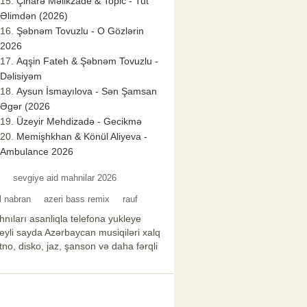
Çinarə Məlikzade & Topic - Tut
Əlimdən (2026)
Şəbnəm Tovuzlu - O Gözlərin
2026
Aqşin Fateh & Şəbnəm Tovuzlu -
Dəlisiyəm
Aysun İsmayılova - Sən Şamsan
Əgər (2026
Üzeyir Mehdizadə - Gecikmə
Memişhkhan & Könül Aliyeva -
Ambulance 2026
sevgiye aid mahnilar 2026
l nabran
azeri bass remix
rauf
nıları asanliqla telefona yukleye
xeyli sayda Azərbaycan musiqiləri xalq
no, disko, jaz, şanson və daha fərqli