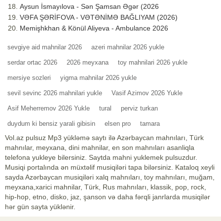
Aysun İsmayılova - Sən Şamsan Əgər (2026
VƏFA ŞƏRİFOVA - VƏTƏNİMƏ BAĞLIYAM (2026)
Memişhkhan & Könül Aliyeva - Ambulance 2026
sevgiye aid mahnilar 2026
azeri mahnilar 2026 yukle
serdar ortac 2026
2026 meyxana
toy mahnilari 2026 yukle
mersiye sozleri
yigma mahnilar 2026 yukle
sevil sevinc 2026 mahnilari yukle
Vasif Azimov 2026 Yukle
Asif Meherremov 2026 Yukle
tural
perviz turkan
duydum ki bensiz yarali gibisin
elsen pro
tamara
Vol.az pulsuz Mp3 yükləmə saytı ilə Azərbaycan mahnıları, Türk
mahnılar, meyxana, dini mahnilar, en son mahnıları asanliqla
telefona yukleye bilersiniz. Saytda mahni yuklemek pulsuzdur.
Musiqi portalında ən müxtəlif musiqiləri tapa bilərsiniz. Kataloq xeyli
sayda Azərbaycan musiqiləri xalq mahnıları, toy mahnıları, muğam,
meyxana,xarici mahnilar, Türk, Rus mahnıları, klassik, pop, rock,
hip-hop, etno, disko, jaz, şanson və daha fərqli janrlarda musiqilər
hər gün sayta yüklənir.