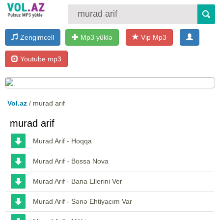
Zengimcell
Mp3 yüklə
Vip Mp3
Youtube mp3
Vol.az
/ murad arif
murad arif
Murad Arif - Hoqqa
Murad Arif - Bossa Nova
Murad Arif - Bana Ellerini Ver
Murad Arif - Sənə Ehtiyacım Var