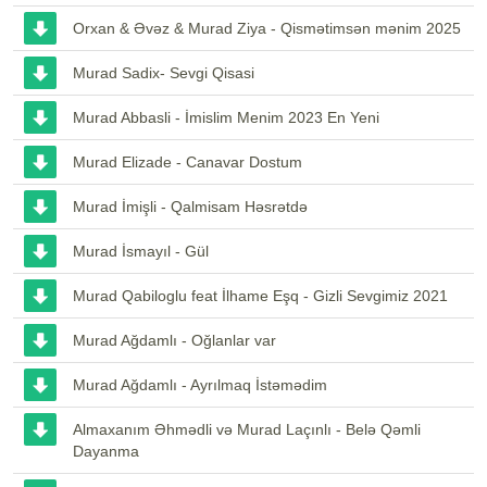
Orxan & Əvəz & Murad Ziya - Qismətimsən mənim 2025
Murad Sadix- Sevgi Qisasi
Murad Abbasli - İmislim Menim 2023 En Yeni
Murad Elizade - Canavar Dostum
Murad İmişli - Qalmisam Həsrətdə
Murad İsmayıl - Gül
Murad Qabiloglu feat İlhame Eşq - Gizli Sevgimiz 2021
Murad Ağdamlı - Oğlanlar var
Murad Ağdamlı - Ayrılmaq İstəmədim
Almaxanım Əhmədli və Murad Laçınlı - Belə Qəmli
Dayanma