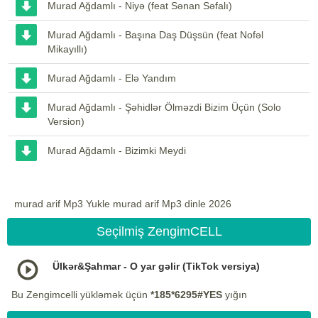
Murad Ağdamlı - Niyə (feat Sənan Səfalı)
Murad Ağdamlı - Başına Daş Düşsün (feat Nofəl
Mikayıllı)
Murad Ağdamlı - Elə Yandım
Murad Ağdamlı - Şəhidlər Ölməzdi Bizim Üçün (Solo
Version)
Murad Ağdamlı - Bizimki Meydi
murad arif Mp3 Yukle murad arif Mp3 dinle 2026
Seçilmiş ZengimCELL
Ülkər&Şahmar - O yar gəlir (TikTok versiya)
Bu Zengimcelli yükləmək üçün
*185*6295#YES
yığın