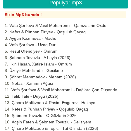
Populyar mp3
Sizin Mp3 burada !
Vəfa Şərifova & Vasif Məhərrəmli - Qəmzələrin Oxdur
Nəfəs & Pünhan Piriyev - Qoşulub Qaçaq
Aygün Kazımova - Məclis
Vəfa Şərifova - Uzaq Dur
Rəsul Əfəndiyev - Ömrüm
Şəbnəm Tovuzlu - A Leyla (2026)
İlkin Hasan, Xatirə İslam - Ömrüm
Üzeyir Mehdizadə - Gecikmə
Şöhrət Məmmədov - Mənəm (2026)
Nəfəs - Xanımın Ağası
Vəfa Şərifova & Vasif Məhərrəmli - Dağlara Çən Düşəndə
Talıb Tale - Duyğu (2026)
Çinarə Məlikzadə & Rasim Əsgərov - Hekayə
Nəfəs & Punhan Piriyev - Qoşulub Qaçaq
Şəbnəm Tovuzlu - O Gözlərin 2026
Aqşin Fateh & Şəbnəm Tovuzlu - Dəlisiyəm
Çinarə Məlikzade & Topic - Tut Əlimdən (2026)