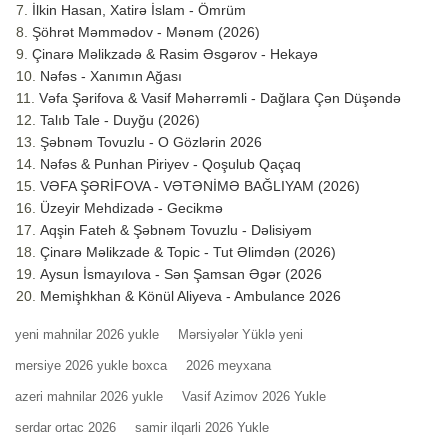
İlkin Hasan, Xatirə İslam - Ömrüm
Şöhrət Məmmədov - Mənəm (2026)
Çinarə Məlikzadə & Rasim Əsgərov - Hekayə
Nəfəs - Xanımın Ağası
Vəfa Şərifova & Vasif Məhərrəmli - Dağlara Çən Düşəndə
Talıb Tale - Duyğu (2026)
Şəbnəm Tovuzlu - O Gözlərin 2026
Nəfəs & Punhan Piriyev - Qoşulub Qaçaq
VƏFA ŞƏRİFOVA - VƏTƏNİMƏ BAĞLIYAM (2026)
Üzeyir Mehdizadə - Gecikmə
Aqşin Fateh & Şəbnəm Tovuzlu - Dəlisiyəm
Çinarə Məlikzade & Topic - Tut Əlimdən (2026)
Aysun İsmayılova - Sən Şamsan Əgər (2026
Memişhkhan & Könül Aliyeva - Ambulance 2026
yeni mahnilar 2026 yukle
Mərsiyələr Yüklə yeni
mersiye 2026 yukle boxca
2026 meyxana
azeri mahnilar 2026 yukle
Vasif Azimov 2026 Yukle
serdar ortac 2026
samir ilqarli 2026 Yukle