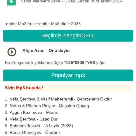
Naibe Allahverdiyeva - Cixaq Gedek Buralardan 2014
naibe Mp3 Yukle naibe Mp3 dinle 2026
Seçilmiş ZengimCELL
Afşin Azəri - Ona deyin
Bu Zengimcelli yükləmək üçün
*185*6306#YES
yığın
Populyar mp3
Sizin Mp3 burada !
Vəfa Şərifova & Vasif Məhərrəmli - Qəmzələrin Oxdur
Nəfəs & Pünhan Piriyev - Qoşulub Qaçaq
Aygün Kazımova - Məclis
Vəfa Şərifova - Uzaq Dur
Şəbnəm Tovuzlu - A Leyla (2026)
Rəsul Əfəndiyev - Ömrüm