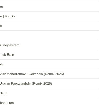
im
ı | VoL.Az
sı
rı neyləyirəm
mək Etsin
lir
& Asif Məhərrəmov - Gəlmədin (Remix 2025)
 Ürəyim Parçalanıbdır (Remix 2025)
olsun
rban olum