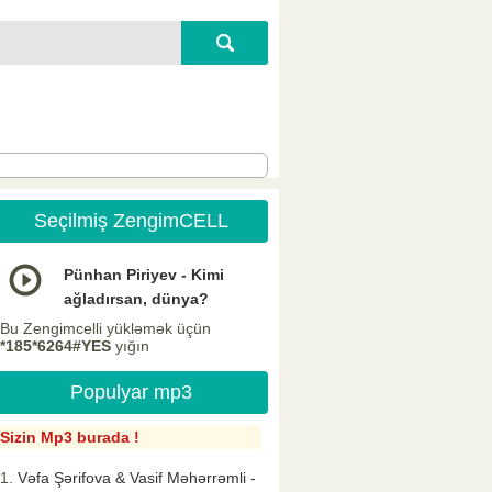
Seçilmiş ZengimCELL
Pünhan Piriyev - Kimi
ağladırsan, dünya?
Bu Zengimcelli yükləmək üçün
*185*6264#YES
yığın
Populyar mp3
Sizin Mp3 burada !
Vəfa Şərifova & Vasif Məhərrəmli -