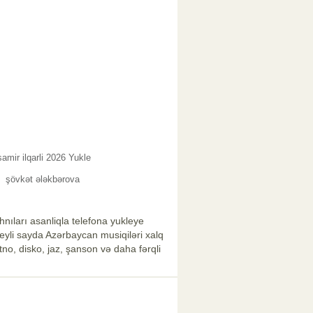
samir ilqarli 2026 Yukle
şövkət ələkbərova
nıları asanliqla telefona yukleye
xeyli sayda Azərbaycan musiqiləri xalq
no, disko, jaz, şanson və daha fərqli