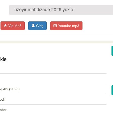
Vip Mp3
Giriş
Youtube mp3
kle
q Abi (2026)
edir
ədər