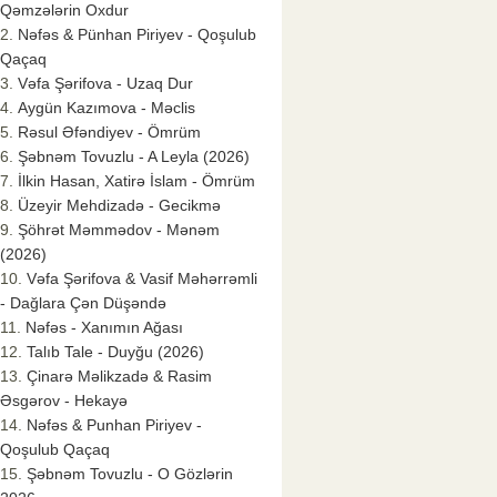
Qəmzələrin Oxdur
Nəfəs & Pünhan Piriyev - Qoşulub
Qaçaq
Vəfa Şərifova - Uzaq Dur
Aygün Kazımova - Məclis
Rəsul Əfəndiyev - Ömrüm
Şəbnəm Tovuzlu - A Leyla (2026)
İlkin Hasan, Xatirə İslam - Ömrüm
Üzeyir Mehdizadə - Gecikmə
Şöhrət Məmmədov - Mənəm
(2026)
Vəfa Şərifova & Vasif Məhərrəmli
- Dağlara Çən Düşəndə
Nəfəs - Xanımın Ağası
Talıb Tale - Duyğu (2026)
Çinarə Məlikzadə & Rasim
Əsgərov - Hekayə
Nəfəs & Punhan Piriyev -
Qoşulub Qaçaq
Şəbnəm Tovuzlu - O Gözlərin