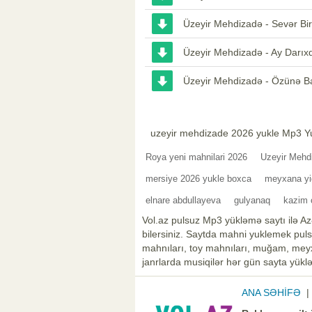
Üzeyir Mehdizadə - Sevər Bir
Üzeyir Mehdizadə - Ay Darıx
Üzeyir Mehdizadə - Özünə B
uzeyir mehdizade 2026 yukle Mp3 Y
Roya yeni mahnilari 2026
Uzeyir Mehd
mersiye 2026 yukle boxca
meyxana yi
elnare abdullayeva
gulyanaq
kazim 
Vol.az pulsuz Mp3 yükləmə saytı ilə Az
bilersiniz. Saytda mahni yuklemek pulsu
mahnıları, toy mahnıları, muğam, meyxa
janrlarda musiqilər hər gün sayta yüklə
ANA SƏHİFƏ