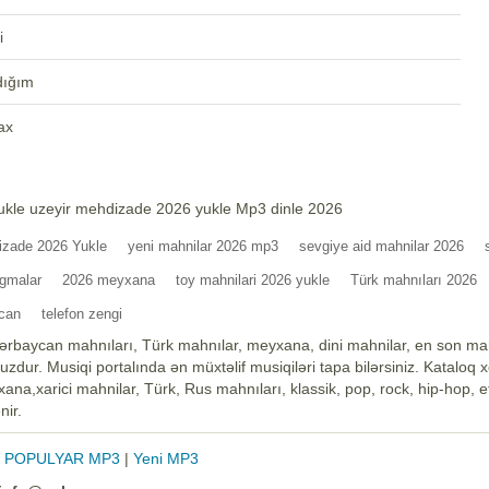
i
dığım
ax
ukle uzeyir mehdizade 2026 yukle Mp3 dinle 2026
izade 2026 Yukle
yeni mahnilar 2026 mp3
sevgiye aid mahnilar 2026
gmalar
2026 meyxana
toy mahnilari 2026 yukle
Türk mahnıları 2026
can
telefon zengi
ərbaycan mahnıları, Türk mahnılar, meyxana, dini mahnilar, en son mah
zdur. Musiqi portalında ən müxtəlif musiqiləri tapa bilərsiniz. Kataloq 
na,xarici mahnilar, Türk, Rus mahnıları, klassik, pop, rock, hip-hop, et
nir.
|
POPULYAR MP3
|
Yeni MP3