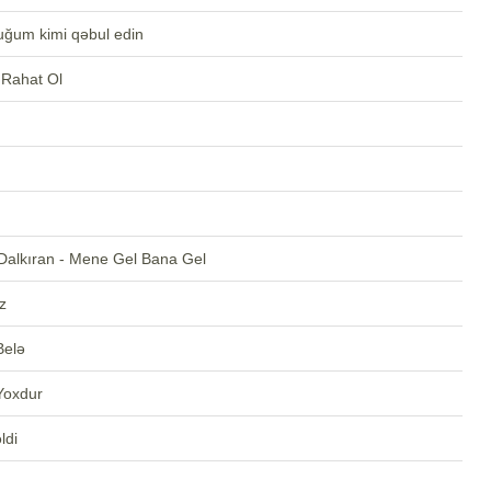
uğum kimi qəbul edin
 Rahat Ol
Dalkıran - Mene Gel Bana Gel
z
Belə
Yoxdur
ldi