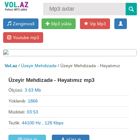
Zengimcell
Mp3 yüklə
Vip Mp3
Youtube mp3
Vol.az
/
Üzeyir Mehdizadə
/ Üzeyir Mehdizadə - Həyatımız
Üzeyir Mehdizadə - Həyatımız mp3
Ölçüsü:
3.63 Mb
Yüklənib:
1866
Müddəti:
03:53
Tezlik:
44100 Hz , 128 Kbps
DİNLƏ
YÜKLƏ