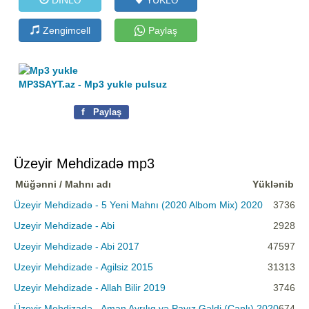
Zengimcell
Paylaş
MP3SAYT.az - Mp3 yukle pulsuz
f
Paylaş
Üzeyir Mehdizadə mp3
Müğənni / Mahnı adı
Yüklənib
Üzeyir Mehdizadə - 5 Yeni Mahnı (2020 Albom Mix) 2020
3736
Uzeyir Mehdizade - Abi
2928
Uzeyir Mehdizade - Abi 2017
47597
Uzeyir Mehdizade - Agilsiz 2015
31313
Uzeyir Mehdizade - Allah Bilir 2019
3746
Üzeyir Mehdizadə - Aman Ayrılıq və Payız Gəldi (Canlı) 2020
674