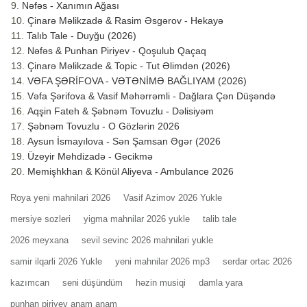
Nəfəs - Xanımın Ağası
Çinarə Məlikzadə & Rasim Əsgərov - Hekayə
Talıb Tale - Duyğu (2026)
Nəfəs & Punhan Piriyev - Qoşulub Qaçaq
Çinarə Məlikzade & Topic - Tut Əlimdən (2026)
VƏFA ŞƏRİFOVA - VƏTƏNİMƏ BAĞLIYAM (2026)
Vəfa Şərifova & Vasif Məhərrəmli - Dağlara Çən Düşəndə
Aqşin Fateh & Şəbnəm Tovuzlu - Dəlisiyəm
Şəbnəm Tovuzlu - O Gözlərin 2026
Aysun İsmayılova - Sən Şamsan Əgər (2026
Üzeyir Mehdizadə - Gecikmə
Memişhkhan & Könül Aliyeva - Ambulance 2026
Roya yeni mahnilari 2026
Vasif Azimov 2026 Yukle
mersiye sozleri
yigma mahnilar 2026 yukle
talib tale
2026 meyxana
sevil sevinc 2026 mahnilari yukle
samir ilqarli 2026 Yukle
yeni mahnilar 2026 mp3
serdar ortac 2026
kazımcan
seni düşündüm
həzin musiqi
damla yara
punhan piriyev anam anam