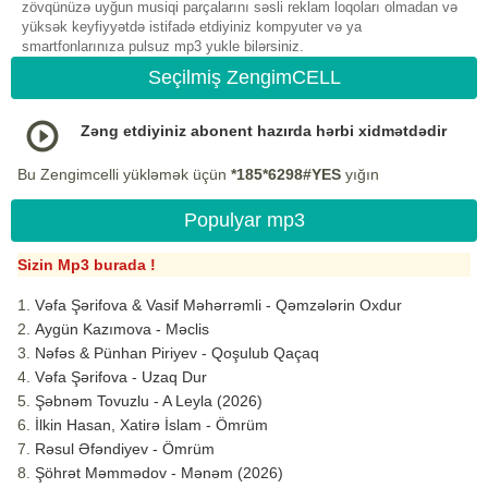
zövqünüzə uyğun musiqi parçalarını səsli reklam loqoları olmadan və
yüksək keyfiyyətdə istifadə etdiyiniz kompyuter və ya
smartfonlarınıza pulsuz mp3 yukle bilərsiniz.
Seçilmiş ZengimCELL
Zəng etdiyiniz abonent hazırda hərbi xidmətdədir
Bu Zengimcelli yükləmək üçün
*185*6298#YES
yığın
Populyar mp3
Sizin Mp3 burada !
Vəfa Şərifova & Vasif Məhərrəmli - Qəmzələrin Oxdur
Aygün Kazımova - Məclis
Nəfəs & Pünhan Piriyev - Qoşulub Qaçaq
Vəfa Şərifova - Uzaq Dur
Şəbnəm Tovuzlu - A Leyla (2026)
İlkin Hasan, Xatirə İslam - Ömrüm
Rəsul Əfəndiyev - Ömrüm
Şöhrət Məmmədov - Mənəm (2026)