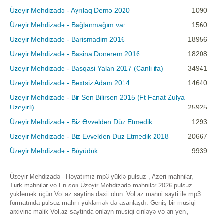
Üzeyir Mehdizadə - Ayrılaq Demə 2020
1090
Üzeyir Mehdizadə - Bağlanmağım var
1560
Uzeyir Mehdizade - Barismadim 2016
18956
Uzeyir Mehdizade - Basina Donerem 2016
18208
Uzeyir Mehdizade - Basqasi Yalan 2017 (Canli ifa)
34941
Uzeyir Mehdizade - Bəxtsiz Adam 2014
14640
Uzeyir Mehdizade - Bir Sen Bilirsen 2015 (Ft Fanat Zulya
Uzeyirli)
25925
Üzeyir Mehdizadə - Biz Əvvəldən Düz Etmədik
1293
Uzeyir Mehdizade - Biz Evvelden Duz Etmedik 2018
20667
Üzeyir Mehdizadə - Böyüdük
9939
Üzeyir Mehdizadə - Həyatımız mp3 yüklə pulsuz , Azeri mahnilar,
Turk mahnilar ve En son Üzeyir Mehdizadə mahnilar 2026 pulsuz
yuklemek üçün Vol.az saytina daxil olun. Vol.az mahni sayti ilə mp3
formatında pulsuz mahnı yükləmək də asanlaşdı. Geniş bir musiqi
arxivinə malik Vol.az saytinda onlayn musiqi dinləyə və ən yeni,