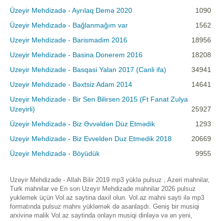
Üzeyir Mehdizadə - Ayrılaq Demə 2020
1090
Üzeyir Mehdizadə - Bağlanmağım var
1562
Uzeyir Mehdizade - Barismadim 2016
18956
Uzeyir Mehdizade - Basina Donerem 2016
18208
Uzeyir Mehdizade - Basqasi Yalan 2017 (Canli ifa)
34941
Uzeyir Mehdizade - Bəxtsiz Adam 2014
14641
Uzeyir Mehdizade - Bir Sen Bilirsen 2015 (Ft Fanat Zulya
Uzeyirli)
25927
Üzeyir Mehdizadə - Biz Əvvəldən Düz Etmədik
1293
Uzeyir Mehdizade - Biz Evvelden Duz Etmedik 2018
20669
Üzeyir Mehdizadə - Böyüdük
9955
Uzeyir Mehdizade - Allah Bilir 2019 mp3 yüklə pulsuz , Azeri mahnilar,
Turk mahnilar ve En son Uzeyir Mehdizade mahnilar 2026 pulsuz
yuklemek üçün Vol.az saytina daxil olun. Vol.az mahni sayti ilə mp3
formatında pulsuz mahnı yükləmək də asanlaşdı. Geniş bir musiqi
arxivinə malik Vol.az saytinda onlayn musiqi dinləyə və ən yeni,