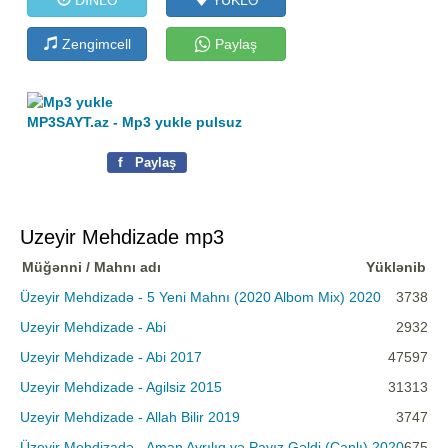
Zengimcell
Paylaş
MP3SAYT.az - Mp3 yukle pulsuz
f
Paylaş
Uzeyir Mehdizade mp3
Müğənni / Mahnı adı
Yüklənib
Üzeyir Mehdizadə - 5 Yeni Mahnı (2020 Albom Mix) 2020
3738
Uzeyir Mehdizade - Abi
2932
Uzeyir Mehdizade - Abi 2017
47597
Uzeyir Mehdizade - Agilsiz 2015
31313
Uzeyir Mehdizade - Allah Bilir 2019
3747
Üzeyir Mehdizadə - Aman Ayrılıq və Payız Gəldi (Canlı) 2020
675