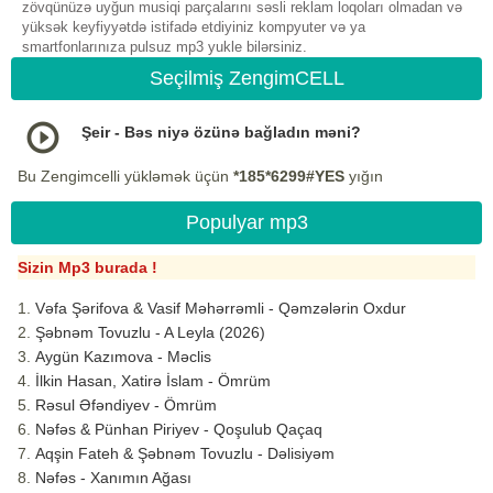
zövqünüzə uyğun musiqi parçalarını səsli reklam loqoları olmadan və
yüksək keyfiyyətdə istifadə etdiyiniz kompyuter və ya
smartfonlarınıza pulsuz mp3 yukle bilərsiniz.
Seçilmiş ZengimCELL
Şeir - Bəs niyə özünə bağladın məni?
Bu Zengimcelli yükləmək üçün
*185*6299#YES
yığın
Populyar mp3
Sizin Mp3 burada !
Vəfa Şərifova & Vasif Məhərrəmli - Qəmzələrin Oxdur
Şəbnəm Tovuzlu - A Leyla (2026)
Aygün Kazımova - Məclis
İlkin Hasan, Xatirə İslam - Ömrüm
Rəsul Əfəndiyev - Ömrüm
Nəfəs & Pünhan Piriyev - Qoşulub Qaçaq
Aqşin Fateh & Şəbnəm Tovuzlu - Dəlisiyəm
Nəfəs - Xanımın Ağası