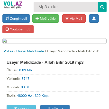
Zengimcell
Mp3 yüklə
Vip Mp3
Youtube mp3
Vol.az
/
Uzeyir Mehdizade
/ Uzeyir Mehdizade - Allah Bilir 2019
Uzeyir Mehdizade - Allah Bilir 2019 mp3
Ölçüsü:
8.09 Mb
Yüklənib:
3747
Müddəti:
03:31
Tezlik:
48000 Hz , 320 Kbps
DİNLƏ
YÜKLƏ