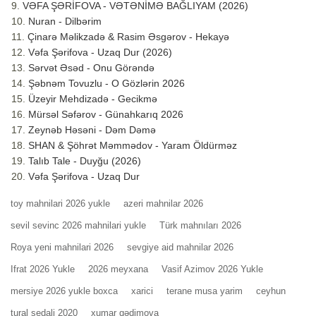
VƏFA ŞƏRİFOVA - VƏTƏNİMƏ BAĞLIYAM (2026)
Nuran - Dilbərim
Çinarə Məlikzadə & Rasim Əsgərov - Hekayə
Vəfa Şərifova - Uzaq Dur (2026)
Sərvət Əsəd - Onu Görəndə
Şəbnəm Tovuzlu - O Gözlərin 2026
Üzeyir Mehdizadə - Gecikmə
Mürsəl Səfərov - Günahkarıq 2026
Zeynəb Həsəni - Dəm Dəmə
SHAN & Şöhrət Məmmədov - Yaram Öldürməz
Talıb Tale - Duyğu (2026)
Vəfa Şərifova - Uzaq Dur
toy mahnilari 2026 yukle
azeri mahnilar 2026
sevil sevinc 2026 mahnilari yukle
Türk mahnıları 2026
Roya yeni mahnilari 2026
sevgiye aid mahnilar 2026
Ifrat 2026 Yukle
2026 meyxana
Vasif Azimov 2026 Yukle
mersiye 2026 yukle boxca
xarici
terane musa yarim
ceyhun
tural sedali 2020
xumar qədimova