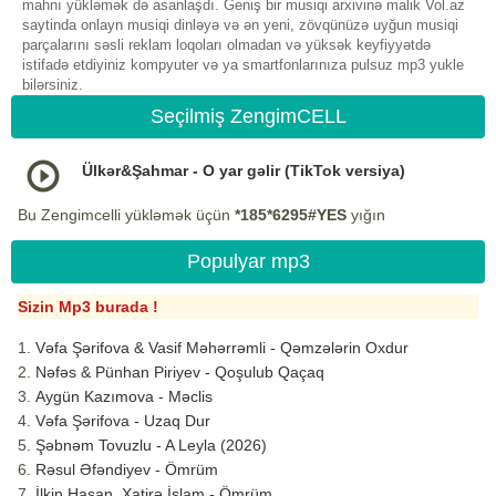
mahnı yükləmək də asanlaşdı. Geniş bir musiqi arxivinə malik Vol.az
saytinda onlayn musiqi dinləyə və ən yeni, zövqünüzə uyğun musiqi
parçalarını səsli reklam loqoları olmadan və yüksək keyfiyyətdə
istifadə etdiyiniz kompyuter və ya smartfonlarınıza pulsuz mp3 yukle
bilərsiniz.
Seçilmiş ZengimCELL
Ülkər&Şahmar - O yar gəlir (TikTok versiya)
Bu Zengimcelli yükləmək üçün
*185*6295#YES
yığın
Populyar mp3
Sizin Mp3 burada !
Vəfa Şərifova & Vasif Məhərrəmli - Qəmzələrin Oxdur
Nəfəs & Pünhan Piriyev - Qoşulub Qaçaq
Aygün Kazımova - Məclis
Vəfa Şərifova - Uzaq Dur
Şəbnəm Tovuzlu - A Leyla (2026)
Rəsul Əfəndiyev - Ömrüm
İlkin Hasan, Xatirə İslam - Ömrüm