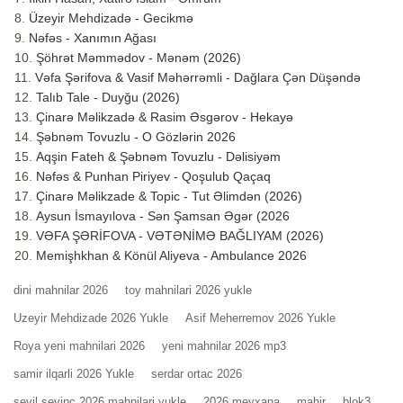
Üzeyir Mehdizadə - Gecikmə
Nəfəs - Xanımın Ağası
Şöhrət Məmmədov - Mənəm (2026)
Vəfa Şərifova & Vasif Məhərrəmli - Dağlara Çən Düşəndə
Talıb Tale - Duyğu (2026)
Çinarə Məlikzadə & Rasim Əsgərov - Hekayə
Şəbnəm Tovuzlu - O Gözlərin 2026
Aqşin Fateh & Şəbnəm Tovuzlu - Dəlisiyəm
Nəfəs & Punhan Piriyev - Qoşulub Qaçaq
Çinarə Məlikzade & Topic - Tut Əlimdən (2026)
Aysun İsmayılova - Sən Şamsan Əgər (2026
VƏFA ŞƏRİFOVA - VƏTƏNİMƏ BAĞLIYAM (2026)
Memişhkhan & Könül Aliyeva - Ambulance 2026
dini mahnilar 2026
toy mahnilari 2026 yukle
Uzeyir Mehdizade 2026 Yukle
Asif Meherremov 2026 Yukle
Roya yeni mahnilari 2026
yeni mahnilar 2026 mp3
samir ilqarli 2026 Yukle
serdar ortac 2026
sevil sevinc 2026 mahnilari yukle
2026 meyxana
mahir
blok3