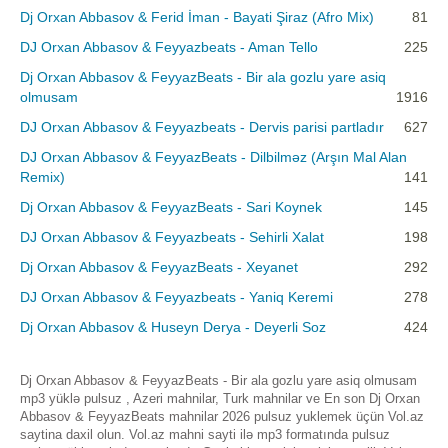
Dj Orxan Abbasov & Ferid İman - Bayati Şiraz (Afro Mix)
81
DJ Orxan Abbasov & Feyyazbeats - Aman Tello
225
Dj Orxan Abbasov & FeyyazBeats - Bir ala gozlu yare asiq
olmusam
1916
DJ Orxan Abbasov & Feyyazbeats - Dervis parisi partladır
627
DJ Orxan Abbasov & FeyyazBeats - Dilbilməz (Arşın Mal Alan
Remix)
141
Dj Orxan Abbasov & FeyyazBeats - Sari Koynek
145
DJ Orxan Abbasov & Feyyazbeats - Sehirli Xalat
198
Dj Orxan Abbasov & FeyyazBeats - Xeyanet
292
DJ Orxan Abbasov & Feyyazbeats - Yaniq Keremi
278
Dj Orxan Abbasov & Huseyn Derya - Deyerli Soz
424
Dj Orxan Abbasov & FeyyazBeats - Bir ala gozlu yare asiq olmusam
mp3 yüklə pulsuz , Azeri mahnilar, Turk mahnilar ve En son Dj Orxan
Abbasov & FeyyazBeats mahnilar 2026 pulsuz yuklemek üçün Vol.az
saytina daxil olun. Vol.az mahni sayti ilə mp3 formatında pulsuz