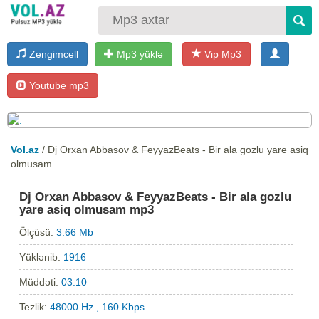
Zengimcell
Mp3 yüklə
Vip Mp3
Youtube mp3
Vol.az
/ Dj Orxan Abbasov & FeyyazBeats - Bir ala gozlu yare asiq
olmusam
Dj Orxan Abbasov & FeyyazBeats - Bir ala gozlu
yare asiq olmusam mp3
Ölçüsü:
3.66 Mb
Yüklənib:
1916
Müddəti:
03:10
Tezlik:
48000 Hz , 160 Kbps