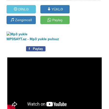
DİNLƏ
YÜKLƏ
Zengimcell
Paylaş
MP3SAYT.az - Mp3 yukle pulsuz
f
Paylaş