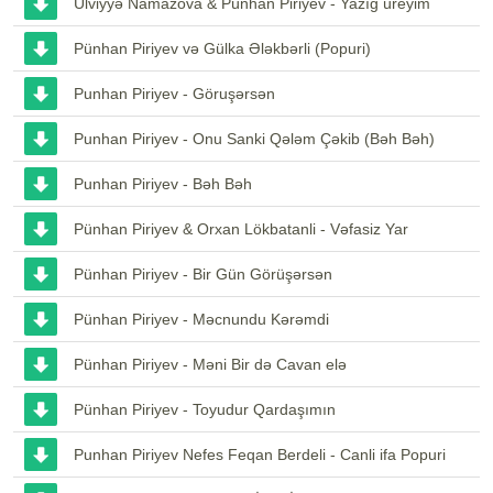
Ülviyyə Namazova & Pünhan Piriyev - Yazığ üreyim
Pünhan Piriyev və Gülka Ələkbərli (Popuri)
Punhan Piriyev - Göruşərsən
Punhan Piriyev - Onu Sanki Qələm Çəkib (Bəh Bəh)
Punhan Piriyev - Bəh Bəh
Pünhan Piriyev & Orxan Lökbatanli - Vəfasiz Yar
Pünhan Piriyev - Bir Gün Görüşərsən
Pünhan Piriyev - Məcnundu Kərəmdi
Pünhan Piriyev - Məni Bir də Cavan elə
Pünhan Piriyev - Toyudur Qardaşımın
Punhan Piriyev Nefes Feqan Berdeli - Canli ifa Popuri