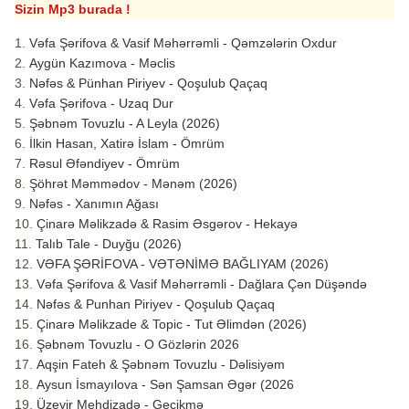
Sizin Mp3 burada !
Vəfa Şərifova & Vasif Məhərrəmli - Qəmzələrin Oxdur
Aygün Kazımova - Məclis
Nəfəs & Pünhan Piriyev - Qoşulub Qaçaq
Vəfa Şərifova - Uzaq Dur
Şəbnəm Tovuzlu - A Leyla (2026)
İlkin Hasan, Xatirə İslam - Ömrüm
Rəsul Əfəndiyev - Ömrüm
Şöhrət Məmmədov - Mənəm (2026)
Nəfəs - Xanımın Ağası
Çinarə Məlikzadə & Rasim Əsgərov - Hekayə
Talıb Tale - Duyğu (2026)
VƏFA ŞƏRİFOVA - VƏTƏNİMƏ BAĞLIYAM (2026)
Vəfa Şərifova & Vasif Məhərrəmli - Dağlara Çən Düşəndə
Nəfəs & Punhan Piriyev - Qoşulub Qaçaq
Çinarə Məlikzade & Topic - Tut Əlimdən (2026)
Şəbnəm Tovuzlu - O Gözlərin 2026
Aqşin Fateh & Şəbnəm Tovuzlu - Dəlisiyəm
Aysun İsmayılova - Sən Şamsan Əgər (2026
Üzeyir Mehdizadə - Gecikmə