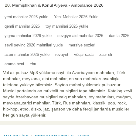
Memişhkhan & Könül Aliyeva - Ambulance 2026
yeni mahnilar 2026 yukle
Yeni Mahnilar 2026 Yukle
qemli mahnilar 2026
toy mahnilari 2026 yukle
yigma mahnilar 2026 yukle
sevgiye aid mahnilar 2026
damla 2026
sevil sevinc 2026 mahnilari yukle
mersiye sozleri
azeri mahnilar 2026 yukle
revayet
vüqar səda
zaur eli
arama beni
ebru
Vol.az pulsuz Mp3 yükləmə saytı ilə Azərbaycan mahnıları, Türk
mahnılar, meyxana, dini mahnilar, en son mahnıları asanliqla
telefona yukleye bilersiniz. Saytda mahni yuklemek pulsuzdur.
Musiqi portalında ən müxtəlif musiqiləri tapa bilərsiniz. Kataloq xeyli
sayda Azərbaycan musiqiləri xalq mahnıları, toy mahnıları, muğam,
meyxana,xarici mahnilar, Türk, Rus mahnıları, klassik, pop, rock,
hip-hop, etno, disko, jaz, şanson və daha fərqli janrlarda musiqilər
hər gün sayta yüklənir.