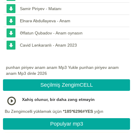
Samir Piriyev - Matanı
Elnarə Abdullayeva - Anam
Əflatun Qubadov - Anam oynasın
Cavid Lənkaranlı - Anam 2023
punhan piriyev anam anam Mp3 Yukle punhan piriyev anam
anam Mp3 dinle 2026
Seçilmiş ZengimCELL
Xahiş olunur, bir daha zəng etməyin
Bu Zengimcelli yükləmək üçün
*185*6296#YES
yığın
Populyar mp3