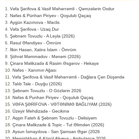
Vəfa Şərifova & Vasif Məhərrəmli - Qəmzələrin Oxdur
Nəfəs & Pünhan Piriyev - Qoşulub Qaçaq
Aygün Kazımova - Məclis
Vəfa Şərifova - Uzaq Dur
Şəbnəm Tovuzlu - A Leyla (2026)
Rəsul Əfəndiyev - Ömrüm
İlkin Hasan, Xatirə İslam - Ömrüm
Şöhrət Məmmədov - Mənəm (2026)
Çinarə Məlikzadə & Rasim Əsgərov - Hekayə
Nəfəs - Xanımın Ağası
Vəfa Şərifova & Vasif Məhərrəmli - Dağlara Çən Düşəndə
Talıb Tale - Duyğu (2026)
Şəbnəm Tovuzlu - O Gözlərin 2026
Nəfəs & Punhan Piriyev - Qoşulub Qaçaq
VƏFA ŞƏRİFOVA - VƏTƏNİMƏ BAĞLIYAM (2026)
Üzeyir Mehdizadə - Gecikmə
Aqşin Fateh & Şəbnəm Tovuzlu - Dəlisiyəm
Çinarə Məlikzade & Topic - Tut Əlimdən (2026)
Aysun İsmayılova - Sən Şamsan Əgər (2026
Memişhkhan & Könül Aliyeva - Ambulance 2026