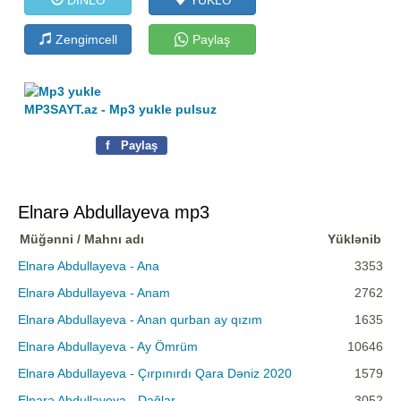
Zengimcell
Paylaş
MP3SAYT.az - Mp3 yukle pulsuz
f
Paylaş
Elnarə Abdullayeva mp3
Müğənni / Mahnı adı
Yüklənib
Elnarə Abdullayeva - Ana
3353
Elnarə Abdullayeva - Anam
2762
Elnarə Abdullayeva - Anan qurban ay qızım
1635
Elnarə Abdullayeva - Ay Ömrüm
10646
Elnarə Abdullayeva - Çırpınırdı Qara Dəniz 2020
1579
Elnarə Abdullayeva - Dağlar
3052