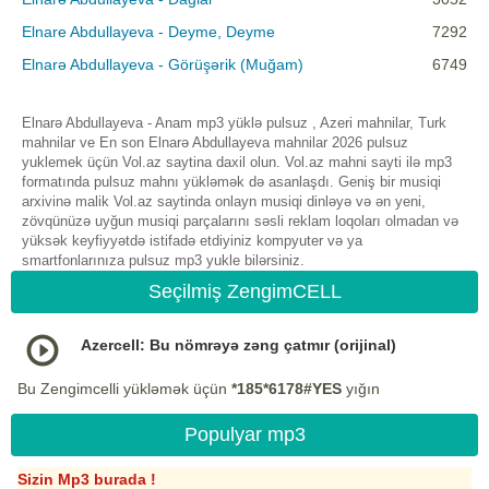
Elnare Abdullayeva - Deyme, Deyme
7292
Elnarə Abdullayeva - Görüşərik (Muğam)
6749
Elnarə Abdullayeva - Anam mp3 yüklə pulsuz , Azeri mahnilar, Turk
mahnilar ve En son Elnarə Abdullayeva mahnilar 2026 pulsuz
yuklemek üçün Vol.az saytina daxil olun. Vol.az mahni sayti ilə mp3
formatında pulsuz mahnı yükləmək də asanlaşdı. Geniş bir musiqi
arxivinə malik Vol.az saytinda onlayn musiqi dinləyə və ən yeni,
zövqünüzə uyğun musiqi parçalarını səsli reklam loqoları olmadan və
yüksək keyfiyyətdə istifadə etdiyiniz kompyuter və ya
smartfonlarınıza pulsuz mp3 yukle bilərsiniz.
Seçilmiş ZengimCELL
Azercell: Bu nömrəyə zəng çatmır (orijinal)
Bu Zengimcelli yükləmək üçün
*185*6178#YES
yığın
Populyar mp3
Sizin Mp3 burada !