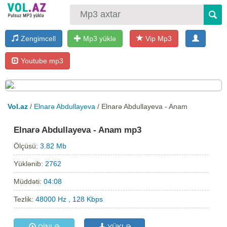
Zengimcell
Mp3 yüklə
Vip Mp3
Youtube mp3
Vol.az
/
Elnarə Abdullayeva
/ Elnarə Abdullayeva - Anam
Elnarə Abdullayeva - Anam mp3
Ölçüsü:
3.82 Mb
Yüklənib:
2762
Müddəti:
04:08
Tezlik:
48000 Hz , 128 Kbps
DİNLƏ
YÜKLƏ