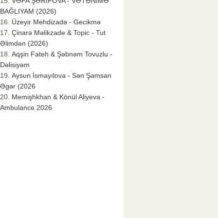
VƏFA ŞƏRİFOVA - VƏTƏNİMƏ
BAĞLIYAM (2026)
Üzeyir Mehdizadə - Gecikmə
Çinarə Məlikzade & Topic - Tut
Əlimdən (2026)
Aqşin Fateh & Şəbnəm Tovuzlu -
Dəlisiyəm
Aysun İsmayılova - Sən Şamsan
Əgər (2026
Memişhkhan & Könül Aliyeva -
Ambulance 2026