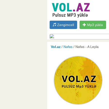
Zengimcell
Mp3 yüklə
Vol.az
/
Nəfəs
/ Nəfəs - A Leyla