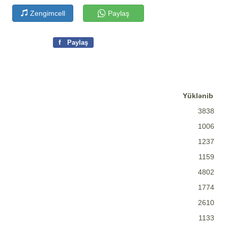
Zengimcell
Paylaş
f
Paylaş
Yüklənib
3838
1006
1237
1159
4802
1774
2610
1133