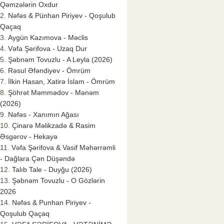
Qəmzələrin Oxdur
Nəfəs & Pünhan Piriyev - Qoşulub
Qaçaq
Aygün Kazımova - Məclis
Vəfa Şərifova - Uzaq Dur
Şəbnəm Tovuzlu - A Leyla (2026)
Rəsul Əfəndiyev - Ömrüm
İlkin Hasan, Xatirə İslam - Ömrüm
Şöhrət Məmmədov - Mənəm
(2026)
Nəfəs - Xanımın Ağası
Çinarə Məlikzadə & Rasim
Əsgərov - Hekayə
Vəfa Şərifova & Vasif Məhərrəmli
- Dağlara Çən Düşəndə
Talıb Tale - Duyğu (2026)
Şəbnəm Tovuzlu - O Gözlərin
2026
Nəfəs & Punhan Piriyev -
Qoşulub Qaçaq