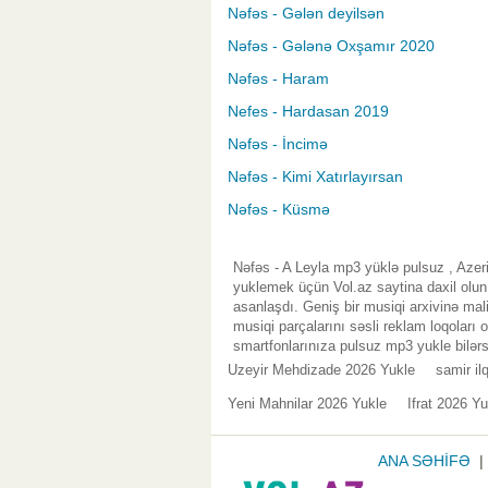
Nəfəs - Gələn deyilsən
Nəfəs - Gələnə Oxşamır 2020
Nəfəs - Haram
Nefes - Hardasan 2019
Nəfəs - İncimə
Nəfəs - Kimi Xatırlayırsan
Nəfəs - Küsmə
Nəfəs - A Leyla mp3 yüklə pulsuz , Azer
yuklemek üçün Vol.az saytina daxil olu
asanlaşdı. Geniş bir musiqi arxivinə ma
musiqi parçalarını səsli reklam loqoları
smartfonlarınıza pulsuz mp3 yukle bilərs
Uzeyir Mehdizade 2026 Yukle
samir il
Yeni Mahnilar 2026 Yukle
Ifrat 2026 Yu
ANA SƏHİFƏ