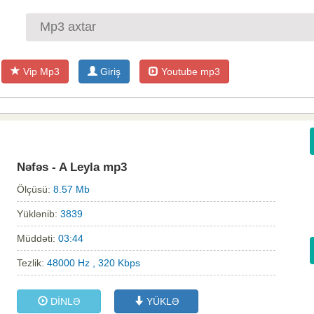
Vip Mp3
Giriş
Youtube mp3
Nəfəs - A Leyla mp3
Ölçüsü:
8.57 Mb
Yüklənib:
3839
Müddəti:
03:44
Tezlik:
48000 Hz , 320 Kbps
DİNLƏ
YÜKLƏ