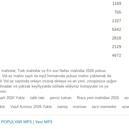
1169
765
1327
5442
2818
2129
4672
i mahnilar, Turk mahnilar ve En son Nəfəs mahnilar 2026 pulsuz
n. Vol.az mahni sayti ilə mp3 formatında pulsuz mahnı yükləmək də
lik Vol.az saytinda onlayn musiqi dinləyə və ən yeni, zövqünüzə uyğun
 olmadan və yüksək keyfiyyətdə istifadə etdiyiniz kompyuter və ya
iniz.
qarli 2026 Yukle
talib tale
perviz turkan
Roya yeni mahnilari 2026
az
kle
Vasif Azimov 2026 Yukle
namiq
morman
tacir memedov
azə
|
POPULYAR MP3
|
Yeni MP3