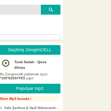
Seçilmiş ZengimCELL
Tural Sədalı - Qoca
dünya
Bu Zengimcelli yükləmək üçün
*185*6283#YES
yığın
Populyar mp3
Sizin Mp3 burada !
Vəfa Şərifova & Vasif Məhərrəmli -