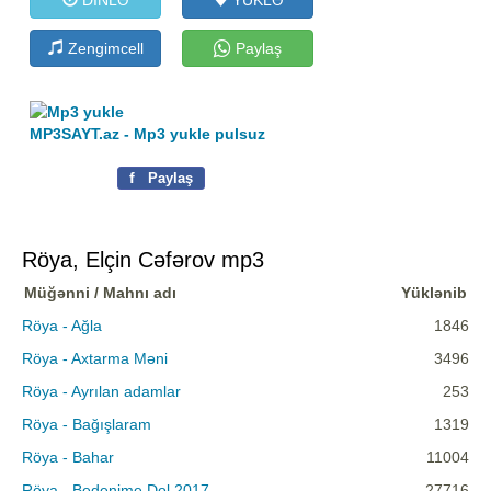
Zengimcell
Paylaş
MP3SAYT.az - Mp3 yukle pulsuz
f
Paylaş
Röya, Elçin Cəfərov mp3
Müğənni / Mahnı adı
Yüklənib
Röya - Ağla
1846
Röya - Axtarma Məni
3496
Röya - Ayrılan adamlar
253
Röya - Bağışlaram
1319
Röya - Bahar
11004
Röya - Bedenime Dol 2017
27716