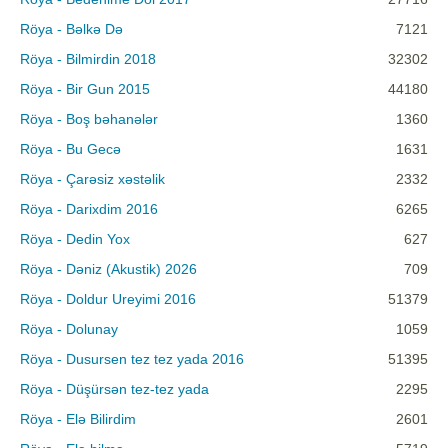
Röya - Bəlkə Də
7121
Röya - Bilmirdin 2018
32302
Röya - Bir Gun 2015
44180
Röya - Boş bəhanələr
1360
Röya - Bu Gecə
1631
Röya - Çarəsiz xəstəlik
2332
Röya - Darixdim 2016
6265
Röya - Dedin Yox
627
Röya - Dəniz (Akustik) 2026
709
Röya - Doldur Ureyimi 2016
51379
Röya - Dolunay
1059
Röya - Dusursen tez tez yada 2016
51395
Röya - Düşürsən tez-tez yada
2295
Röya - Elə Bilirdim
2601