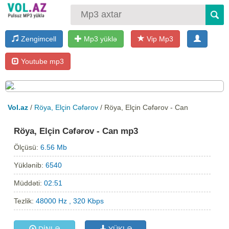
Zengimcell
Mp3 yüklə
Vip Mp3
Youtube mp3
Vol.az
/
Röya, Elçin Cəfərov
/ Röya, Elçin Cəfərov - Can
Röya, Elçin Cəfərov - Can mp3
Ölçüsü:
6.56 Mb
Yüklənib:
6540
Müddəti:
02:51
Tezlik:
48000 Hz , 320 Kbps
DİNLƏ
YÜKLƏ