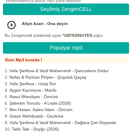
smartfonlarınıza pulsuz mp3 yukle bilərsiniz.
Seçilmiş ZengimCELL
Afşin Azəri - Ona deyin
Bu Zengimcelli yükləmək üçün
*185*6306#YES
yığın
Populyar mp3
Sizin Mp3 burada !
Vəfa Şərifova & Vasif Məhərrəmli - Qəmzələrin Oxdur
Nəfəs & Pünhan Piriyev - Qoşulub Qaçaq
Vəfa Şərifova - Uzaq Dur
Aygün Kazımova - Məclis
Rəsul Əfəndiyev - Ömrüm
Şəbnəm Tovuzlu - A Leyla (2026)
İlkin Hasan, Xatirə İslam - Ömrüm
Üzeyir Mehdizadə - Gecikmə
Vəfa Şərifova & Vasif Məhərrəmli - Dağlara Çən Düşəndə
Talıb Tale - Duyğu (2026)