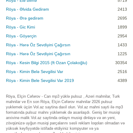
Röya - Elə bilmə
5719
Röya - Əlvida Gedirəm
2413
Röya - Ərə gedirəm
2695
Röya - Gic Kimi
1899
Röya - Göyərçin
2954
Röya - Hərə Öz Sevdiyini Çağırsın
1433
Röya - Hərə Öz Sevdiyini Çağırsın
1225
Röya - Kesin Bilgi 2015 (ft Ozan Çolakoğlu)
30354
Röya - Kimin Belə Sevgilisi Var
2516
Röya - Kimin Bele Sevgilisi Var 2019
4389
Röya, Elçin Cəfərov - Can mp3 yüklə pulsuz , Azeri mahnilar, Turk
mahnilar ve En son Röya, Elçin Cəfərov mahnilar 2026 pulsuz
yuklemek üçün Vol.az saytina daxil olun. Vol.az mahni sayti ilə mp3
formatında pulsuz mahnı yükləmək də asanlaşdı. Geniş bir musiqi
arxivinə malik Vol.az saytinda onlayn musiqi dinləyə və ən yeni,
zövqünüzə uyğun musiqi parçalarını səsli reklam loqoları olmadan və
yüksək keyfiyyətdə istifadə etdiyiniz kompyuter və ya