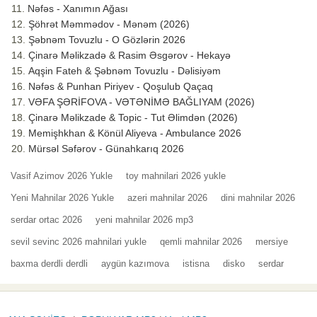
Nəfəs - Xanımın Ağası
Şöhrət Məmmədov - Mənəm (2026)
Şəbnəm Tovuzlu - O Gözlərin 2026
Çinarə Məlikzadə & Rasim Əsgərov - Hekayə
Aqşin Fateh & Şəbnəm Tovuzlu - Dəlisiyəm
Nəfəs & Punhan Piriyev - Qoşulub Qaçaq
VƏFA ŞƏRİFOVA - VƏTƏNİMƏ BAĞLIYAM (2026)
Çinarə Məlikzade & Topic - Tut Əlimdən (2026)
Memişhkhan & Könül Aliyeva - Ambulance 2026
Mürsəl Səfərov - Günahkarıq 2026
Vasif Azimov 2026 Yukle
toy mahnilari 2026 yukle
Yeni Mahnilar 2026 Yukle
azeri mahnilar 2026
dini mahnilar 2026
serdar ortac 2026
yeni mahnilar 2026 mp3
sevil sevinc 2026 mahnilari yukle
qemli mahnilar 2026
mersiye
baxma derdli derdli
aygün kazımova
istisna
disko
serdar