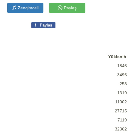
Zengimcell
Paylaş
f
Paylaş
Yüklənib
1846
3496
253
1319
11002
27715
7119
32302