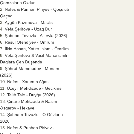
Qəmzələrin Oxdur
Nəfəs & Pünhan Piriyev - Qoşulub
Qaçaq
Aygün Kazımova - Məclis
Vəfa Şərifova - Uzaq Dur
Şəbnəm Tovuzlu - A Leyla (2026)
Rəsul Əfəndiyev - Ömrüm
İlkin Hasan, Xatirə İslam - Ömrüm
Vəfa Şərifova & Vasif Məhərrəmli -
Dağlara Çən Düşəndə
Şöhrət Məmmədov - Mənəm
(2026)
Nəfəs - Xanımın Ağası
Üzeyir Mehdizadə - Gecikmə
Talıb Tale - Duyğu (2026)
Çinarə Məlikzadə & Rasim
Əsgərov - Hekayə
Şəbnəm Tovuzlu - O Gözlərin
2026
Nəfəs & Punhan Piriyev -