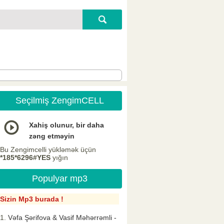
Seçilmiş ZengimCELL
Xahiş olunur, bir daha
zəng etməyin
Bu Zengimcelli yükləmək üçün
*185*6296#YES
yığın
Populyar mp3
Sizin Mp3 burada !
Vəfa Şərifova & Vasif Məhərrəmli -