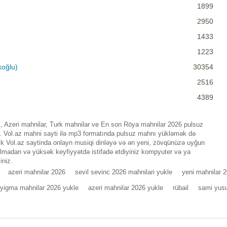
1899
2950
1433
1223
koğlu)
30354
2516
4389
, Azeri mahnilar, Turk mahnilar ve En son Röya mahnilar 2026 pulsuz
n. Vol.az mahni sayti ilə mp3 formatında pulsuz mahnı yükləmək də
lik Vol.az saytinda onlayn musiqi dinləyə və ən yeni, zövqünüzə uyğun
 olmadan və yüksək keyfiyyətdə istifadə etdiyiniz kompyuter və ya
iniz.
azeri mahnilar 2026
sevil sevinc 2026 mahnilari yukle
yeni mahnilar 
yigma mahnilar 2026 yukle
azeri mahnilar 2026 yukle
rübail
sami yus