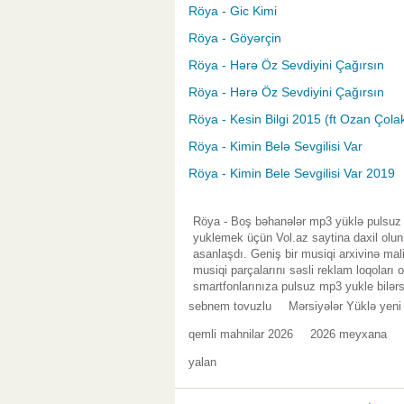
Röya - Gic Kimi
Röya - Göyərçin
Röya - Hərə Öz Sevdiyini Çağırsın
Röya - Hərə Öz Sevdiyini Çağırsın
Röya - Kesin Bilgi 2015 (ft Ozan Çola
Röya - Kimin Belə Sevgilisi Var
Röya - Kimin Bele Sevgilisi Var 2019
Röya - Boş bəhanələr mp3 yüklə pulsuz 
yuklemek üçün Vol.az saytina daxil olu
asanlaşdı. Geniş bir musiqi arxivinə ma
musiqi parçalarını səsli reklam loqoları
smartfonlarınıza pulsuz mp3 yukle bilərs
sebnem tovuzlu
Mərsiyələr Yüklə yeni
qemli mahnilar 2026
2026 meyxana
yalan