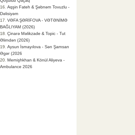
Qoşulub Qaçaq
Aqşin Fateh & Şəbnəm Tovuzlu -
Dəlisiyəm
VƏFA ŞƏRİFOVA - VƏTƏNİMƏ
BAĞLIYAM (2026)
Çinarə Məlikzade & Topic - Tut
Əlimdən (2026)
Aysun İsmayılova - Sən Şamsan
Əgər (2026
Memişhkhan & Könül Aliyeva -
Ambulance 2026