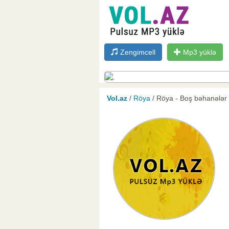
Zengimcell
Mp3 yüklə
Vol.az
/
Röya
/ Röya - Boş bəhanələr