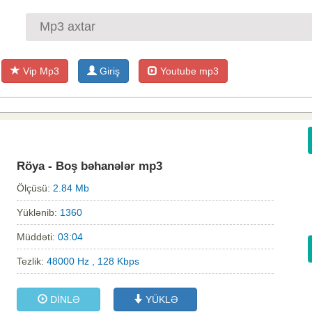
Vip Mp3
Giriş
Youtube mp3
Röya - Boş bəhanələr mp3
Ölçüsü:
2.84 Mb
Yüklənib:
1360
Müddəti:
03:04
Tezlik:
48000 Hz , 128 Kbps
DİNLƏ
YÜKLƏ